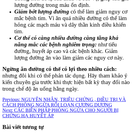
lượng đường trong máu ổn định.
Giảm bớt lượng đường
có thể làm giảm nguy cơ
mắc bệnh tim. Vì ăn quá nhiều đường có thể làm
hỏng các mạch máu và dây thần kinh điều khiển
tim.
Cơ thể có càng nhiều đường càng tăng khả
năng mắc các bệnh nghiêm trọng:
như tiểu
đường, huyết áp cao và các bệnh khác. Giảm
lượng đường ăn vào làm giảm các nguy cơ này.
Ngừng ăn đường có thể có lợi theo nhiều cách:
nhưng đôi khi có thể phản tác dụng. Hãy tham khảo ý
kiến chuyên gia trước khi thực hiện bất kỳ thay đổi nào
trong chế độ ăn uống hằng ngày.
Điều
Previous:
NGUYÊN NHÂN, TRIỆU CHỨNG , ĐIỀU TRỊ VÀ
CÁCH PHÒNG NGỪA RỐI LOẠN CƯƠNG DƯƠNG
hướng
Next:
CÁC BIỆN PHÁP PHÒNG NGỪA CHO NGƯỜI BỊ
bài
CHỨNG HẠ HUYẾT ÁP
viết
Bài viết tương tự