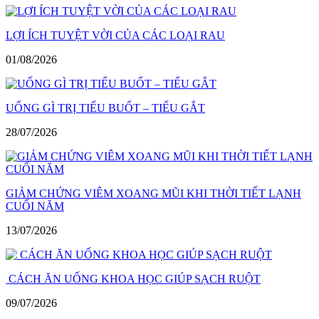
LỢI ÍCH TUYỆT VỜI CỦA CÁC LOẠI RAU
01/08/2026
UỐNG GÌ TRỊ TIỂU BUỐT – TIỂU GẮT
28/07/2026
GIẢM CHỨNG VIÊM XOANG MŨI KHI THỜI TIẾT LẠNH
CUỐI NĂM
13/07/2026
CÁCH ĂN UỐNG KHOA HỌC GIÚP SẠCH RUỘT
09/07/2026