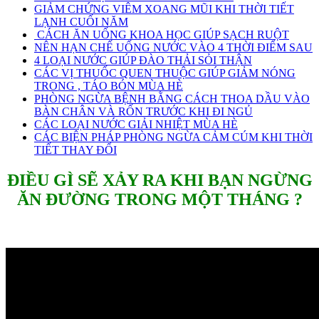
GIẢM CHỨNG VIÊM XOANG MŨI KHI THỜI TIẾT
LẠNH CUỐI NĂM
CÁCH ĂN UỐNG KHOA HỌC GIÚP SẠCH RUỘT
NÊN HẠN CHẾ UỐNG NƯỚC VÀO 4 THỜI ĐIỂM SAU
4 LOẠI NƯỚC GIÚP ĐÀO THẢI SỎI THẬN
CÁC VỊ THUỐC QUEN THUỘC GIÚP GIẢM NÓNG
TRONG , TÁO BÓN MÙA HÈ
PHÒNG NGỪA BỆNH BẰNG CÁCH THOA DẦU VÀO
BÀN CHÂN VÀ RỐN TRƯỚC KHI ĐI NGỦ
CÁC LOẠI NƯỚC GIẢI NHIỆT MÙA HÈ
CÁC BIỆN PHÁP PHÒNG NGỪA CẢM CÚM KHI THỜI
TIẾT THAY ĐỔI
ĐIỀU GÌ SẼ XẢY RA KHI BẠN NGỪNG
ĂN ĐƯỜNG TRONG MỘT THÁNG ?