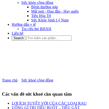
Sức khỏe cộng đồng
Bệnh thường gặp
Mất ngủ - Đau đầu - Hay quên
Tiêu Hóa Trĩ
Sức Khỏe Sinh Lý Nam
Hướng dẫn y tế
Tra cứu thẻ BHXH
Liên hệ
ĐIỀU GÌ SẼ XẢY RA KHI
BẠN NGỪNG ĂN ĐƯỜNG
TRONG MỘT THÁNG ?
Trang chủ
»
Sức khoẻ cộng đồng
»
ĐIỀU GÌ SẼ XẢY RA KHI
BẠN NGỪNG ĂN ĐƯỜNG TRONG MỘT THÁNG ?
Các vấn đề sức khoẻ cần quan tâm
LỢI ÍCH TUYỆT VỜI CỦA CÁC LOẠI RAU
UỐNG GÌ TRỊ TIỂU BUỐT – TIỂU GẮT