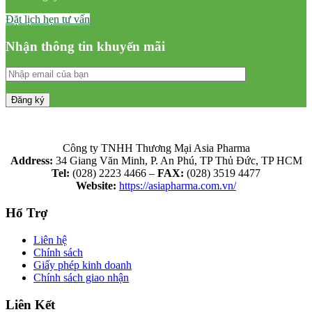
Đặt lịch hẹn tư vấn
Nhận thông tin khuyến mãi
Công ty TNHH Thương Mại Asia Pharma
Address:
34 Giang Văn Minh, P. An Phú, TP Thủ Đức, TP HCM
Tel:
(028) 2223 4466 –
FAX:
(028) 3519 4477
Website:
https://asiapharma.com.vn/
Hổ Trợ
Liên hệ
Chính sách
Giấy phép kinh doanh
Chính sách giao nhận
Liên Kết