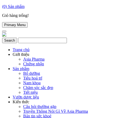
(0)
Sản phẩm
Giỏ hàng trống!
Primary Menu
Trang chủ
Giới thiệu
Asia Pharma
Chứng nhận
Sản phẩm
Bổ dưỡng
Tiêu hoá trĩ
Nam khoa
Chăm sóc sắc đẹp
Tiết niệu
Vườn dược liệu
Kiến thức
Câu hỏi thường gặp
Truyền Thông Nói Gì Về Asia Pharma
Bản tin sức khoẻ