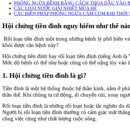
PHÒNG NGỪA BỆNH BẰNG CÁCH THOA DẦU VÀO B
CÁC LOẠI NƯỚC GIẢI NHIỆT MÙA HÈ
CÁC BIỆN PHÁP PHÒNG NGỪA CẢM CÚM KHI THỜI T
Hội chứng tiền đình nguy hiểm như thế nà
Rối loạn tiền đình một trong những bệnh lý phổ biến và 
khỏi được căn bệnh này?
Hội chứng tiền đình hay rối loạn tiền đình (tiếng Anh là
Mức độ bệnh có thể nhẹ hoặc cũng có thể nặng tùy vào t
1. Hội chứng tiền đình là gì?
Tiền đình là một hệ thống thuộc hệ thần kinh, nằm ở phía
thân thể. Khi chúng ta cử động, di chuyển cúi, xoay ngư
Rối loạn tiền đình là những rối loạn hoặc tắc nghẽn do 
Người bị rối loạn tiền đình thường có cảm giác mất thăn
công việc cũng như chất lượng cuộc sống.