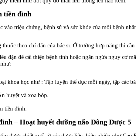
 nguy hiểm như đột quỵ do máu lưu thông lên não kém.
n tiền đình
ộc vào triệu chứng, bệnh sử và sức khỏe của mỗi bệnh nhâ
g thuốc theo chỉ dẫn của bác sĩ. Ở trường hợp nặng thì cần
 đều đặn để cải thiện bệnh tình hoặc ngăn ngừa nguy cơ m
 như:
hoạt khoa học như : Tập luyện thể dục mỗi ngày, tập các bài
Ấn huyệt và xoa bóp.
n tiền đình.
n đình – Hoạt huyết dưỡng não Đông Dược 5
 được chiết xuất từ ​​các dược liệu thiên nhiên như Cao 