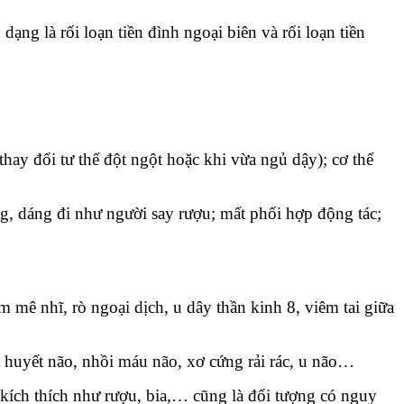
dạng là rối loạn tiền đình ngoại biên và rối loạn tiền
hay đổi tư thế đột ngột hoặc khi vừa ngủ dậy); cơ thể
g, dáng đi như người say rượu; mất phối hợp động tác;
m mê nhĩ, rò ngoại dịch, u dây thần kinh 8, viêm tai giữa
t huyết não, nhồi máu não, xơ cứng rải rác, u não…
 kích thích như rượu, bia,… cũng là đối tượng có nguy