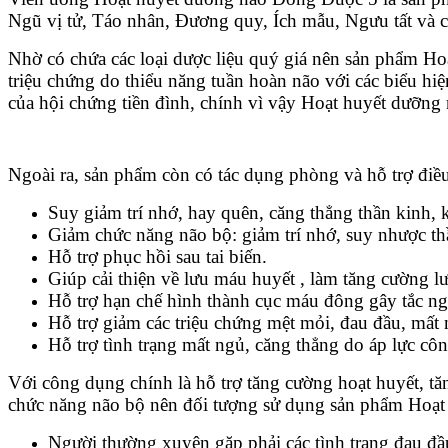
Ngũ vị tử, Táo nhân, Đương quy, Ích mẫu, Ngưu tất và
Nhờ có chứa các loại dược liệu quý giá nên sản phẩm Ho
triệu chứng do thiểu năng tuần hoàn não với các biểu hi
của hội chứng tiền đình, chính vì vậy Hoạt huyết dưỡng
Ngoài ra, sản phẩm còn có tác dụng phòng và hỗ trợ điều 
Suy giảm trí nhớ, hay quên, căng thẳng thần kinh,
Giảm chức năng não bộ: giảm trí nhớ, suy nhược t
Hỗ trợ phục hồi sau tai biến.
Giúp cải thiện về lưu máu huyết , làm tăng cường 
Hỗ trợ hạn chế hình thành cục máu đông gây tắc n
Hỗ trợ giảm các triệu chứng mệt mỏi, đau đầu, mất n
Hỗ trợ tình trạng mất ngủ, căng thẳng do áp lực côn
Với công dụng chính là hỗ trợ tăng cường hoạt huyết, tă
chức năng não bộ nên đối tượng sử dụng sản phẩm Hoạt
Người thường xuyên gặp phải các tình trạng đau đầu