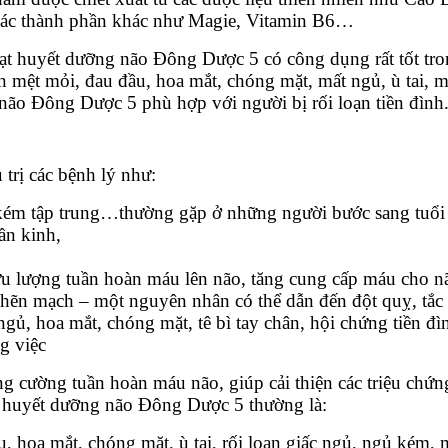
 các thành phần khác như Magie, Vitamin B6…
ạt huyết dưỡng não Đông Dược 5 có công dụng rất tốt tro
ện mệt mỏi, đau đầu, hoa mắt, chóng mặt, mất ngủ, ù tai, 
 não Đông Dược 5 phù hợp với người bị rối loạn tiền đình
trị các bệnh lý như:
 kém tập trung…thường gặp ở những người bước sang tuổi 
hần kinh,
lưu lượng tuần hoàn máu lên não, tăng cung cấp máu cho n
ghẽn mạch – một nguyên nhân có thể dẫn đến đột quỵ, tắ
gủ, hoa mắt, chóng mặt, tê bì tay chân, hội chứng tiền đì
g việc
ng cường tuần hoàn máu não, giúp cải thiện các triệu chứ
 huyết dưỡng não Đông Dược 5 thường là:
, hoa mắt, chóng mặt, ù tai, rối loạn giấc ngủ, ngủ kém, 