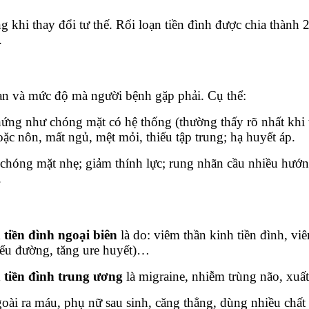
g khi thay đổi tư thế.
Rối loạn tiền đình được chia thành 2 
.
oạn và mức độ mà người bệnh gặp phải. Cụ thể:
hứng như chóng mặt có hệ thống (thường thấy rõ nhất khi t
oặc nôn, mất ngủ, mệt mỏi, thiếu tập trung; hạ huyết áp.
 chóng mặt nhẹ; giảm thính lực; rung nhãn cầu nhiều hướn
.
tiền đình ngoại biên
là do: viêm thần kinh tiền đình, viê
 tiểu đường, tăng ure huyết)…
 tiền đình trung ương
là migraine, nhiễm trùng não, xuấ
oài ra máu, phụ nữ sau sinh, căng thẳng, dùng nhiều chất