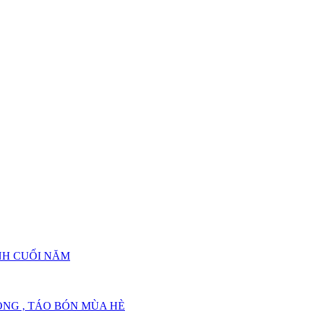
như thế nào?
hư thế nào?
NH CUỐI NĂM
NG , TÁO BÓN MÙA HÈ