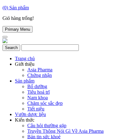
(0)
Sản phẩm
Giỏ hàng trống!
Primary Menu
Trang chủ
Giới thiệu
Asia Pharma
Chứng nhận
Sản phẩm
Bổ dưỡng
Tiêu hoá trĩ
Nam khoa
Chăm sóc sắc đẹp
Tiết niệu
Vườn dược liệu
Kiến thức
Câu hỏi thường gặp
Truyền Thông Nói Gì Về Asia Pharma
Bản tin sức khoẻ