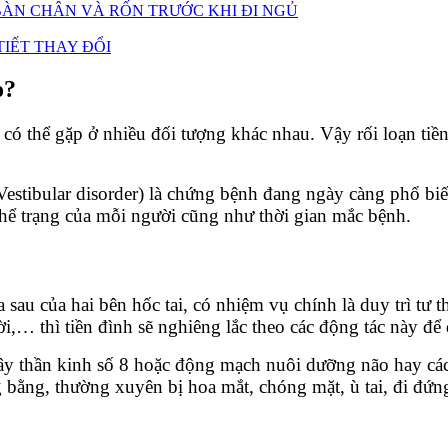
ÀN CHÂN VÀ RỐN TRƯỚC KHI ĐI NGỦ
IẾT THAY ĐỔI
o?
có thể gặp ở nhiều đối tượng khác nhau. Vậy rối loạn tiề
 Vestibular disorder) là chứng bệnh đang ngày càng phổ bi
hể trạng của mỗi người cũng như thời gian mắc bệnh.
 sau của hai bên hốc tai, có nhiệm vụ chính là duy trì tư 
ời,… thì tiền đình sẽ nghiêng lắc theo các động tác này đ
dây thần kinh số 8 hoặc động mạch nuôi dưỡng não hay các
g bằng, thường xuyên bị hoa mắt, chóng mặt, ù tai, đi đứ