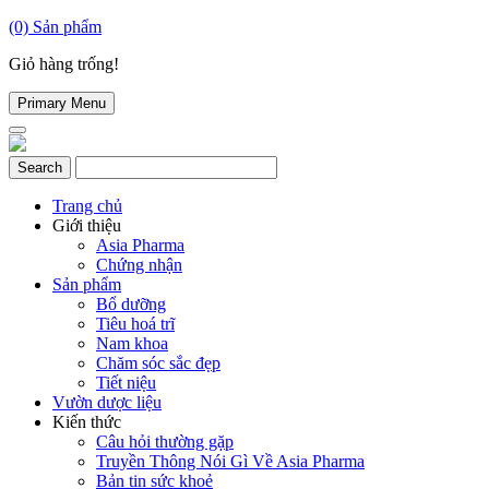
(0)
Sản phẩm
Giỏ hàng trống!
Primary Menu
Trang chủ
Giới thiệu
Asia Pharma
Chứng nhận
Sản phẩm
Bổ dưỡng
Tiêu hoá trĩ
Nam khoa
Chăm sóc sắc đẹp
Tiết niệu
Vườn dược liệu
Kiến thức
Câu hỏi thường gặp
Truyền Thông Nói Gì Về Asia Pharma
Bản tin sức khoẻ