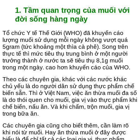
1. Tầm quan trọng của muối với
đời sống hàng ngày
Tổ chức Y tế Thế Giới (WHO) đã khuyến cáo
lượng muối sử dụng mỗi ngày không vượt quá
5gram (tức khoảng một thìa cà phê). Song trên
thực tế thì mức tiêu thụ trung bình ở một người
trưởng thành ở nước ta sẽ tiêu thụ 8,1g muối
trong một ngày. cao hơn khuyến cáo của WHO.
Theo các chuyên gia, khác với các nước khác
chủ yếu là do người dân sử dụng thực phẩm chế
biến sẵn. Thì ở Việt Nam, việc ăn thừa muối đa số
là do thói quen cho muối, gia vị vào thực phẩm khi
chế biến, nấu ăn. Và khi chấm, trộn muối, gia vị
trong bữa ăn.
Các chuyên gia cũng cho biết thêm, cần làm rõ
khi nói từ muối. Hay ăn thừa muối ở đây được
hiểu là để chỉ tất cả các loại gia vị, thực phẩm