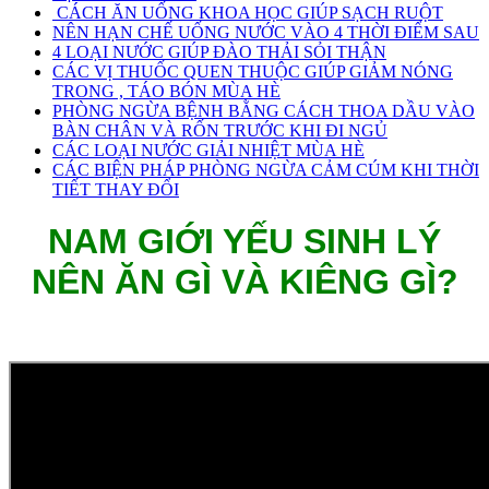
CÁCH ĂN UỐNG KHOA HỌC GIÚP SẠCH RUỘT
NÊN HẠN CHẾ UỐNG NƯỚC VÀO 4 THỜI ĐIỂM SAU
4 LOẠI NƯỚC GIÚP ĐÀO THẢI SỎI THẬN
CÁC VỊ THUỐC QUEN THUỘC GIÚP GIẢM NÓNG
TRONG , TÁO BÓN MÙA HÈ
PHÒNG NGỪA BỆNH BẰNG CÁCH THOA DẦU VÀO
BÀN CHÂN VÀ RỐN TRƯỚC KHI ĐI NGỦ
CÁC LOẠI NƯỚC GIẢI NHIỆT MÙA HÈ
CÁC BIỆN PHÁP PHÒNG NGỪA CẢM CÚM KHI THỜI
TIẾT THAY ĐỔI
NAM GIỚI YẾU SINH LÝ
NÊN ĂN GÌ VÀ KIÊNG GÌ?