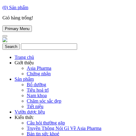
(0)
Sản phẩm
Giỏ hàng trống!
Primary Menu
Trang chủ
Giới thiệu
Asia Pharma
Chứng nhận
Sản phẩm
Bổ dưỡng
Tiêu hoá trĩ
Nam khoa
Chăm sóc sắc đẹp
Tiết niệu
Vườn dược liệu
Kiến thức
Câu hỏi thường gặp
Truyền Thông Nói Gì Về Asia Pharma
Bản tin sức khoẻ