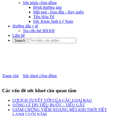
Sức khỏe cộng đồng
Bệnh thường gặp
Mất ngủ - Đau đầu - Hay quên
Tiêu Hóa Trĩ
Sức Khỏe Sinh Lý Nam
Hướng dẫn y tế
Tra cứu thẻ BHXH
Liên hệ
NAM GIỚI YẾU SINH LÝ
NÊN ĂN GÌ VÀ KIÊNG GÌ?
Trang chủ
»
Sức khoẻ cộng đồng
»
NAM GIỚI YẾU SINH LÝ
NÊN ĂN GÌ VÀ KIÊNG GÌ?
Các vấn đề sức khoẻ cần quan tâm
LỢI ÍCH TUYỆT VỜI CỦA CÁC LOẠI RAU
UỐNG GÌ TRỊ TIỂU BUỐT – TIỂU GẮT
GIẢM CHỨNG VIÊM XOANG MŨI KHI THỜI TIẾT
LẠNH CUỐI NĂM