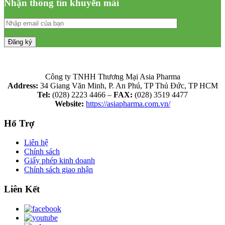
Nhận thông tin khuyến mãi
Công ty TNHH Thương Mại Asia Pharma
Address:
34 Giang Văn Minh, P. An Phú, TP Thủ Đức, TP HCM
Tel:
(028) 2223 4466 –
FAX:
(028) 3519 4477
Website:
https://asiapharma.com.vn/
Hổ Trợ
Liên hệ
Chính sách
Giấy phép kinh doanh
Chính sách giao nhận
Liên Kết