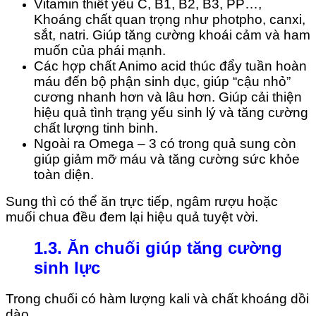
Vitamin thiết yếu C, B1, B2, B3, PP…,
Khoáng chất quan trọng như photpho, canxi,
sắt, natri. Giúp tăng cường khoái cảm và ham
muốn của phái mạnh.
Các hợp chất Animo acid thúc đẩy tuần hoàn
máu đến bộ phận sinh dục, giúp “cậu nhỏ”
cương nhanh hơn và lâu hơn. Giúp cải thiện
hiệu quả tình trạng yếu sinh lý và tăng cường
chất lượng tinh binh.
Ngoài ra Omega – 3 có trong quả sung còn
giúp giảm mỡ máu và tăng cường sức khỏe
toàn diện.
Sung thì có thể ăn trực tiếp, ngâm rượu hoặc
muối chua đều đem lại hiệu quả tuyệt vời.
1.3. Ăn chuối giúp tăng cường
sinh lực
Trong chuối có hàm lượng kali và chất khoáng dồi
dào.