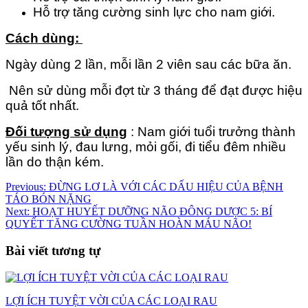
Hỗ trợ tăng cường sinh lực cho nam giới.
Cách dùng:
Ngày dùng 2 lần, mỗi lần 2 viên sau các bữa ăn.
Nên sử dùng mỗi đợt từ 3 tháng để đạt được hiệu
quả tốt nhất.
Đối tượng sử dụng
: Nam giới tuổi trưởng thành
yếu sinh lý, đau lưng, mỏi gối, đi tiểu đêm nhiều
lần do thận kém.
Điều
Previous:
ĐỪNG LƠ LÀ VỚI CÁC DẤU HIỆU CỦA BỆNH
TÁO BÓN NẶNG
hướng
Next:
HOẠT HUYẾT DƯỠNG NÃO ĐÔNG DƯỢC 5: BÍ
bài
QUYẾT TĂNG CƯỜNG TUẦN HOÀN MÁU NÃO!
viết
Bài viết tương tự
LỢI ÍCH TUYỆT VỜI CỦA CÁC LOẠI RAU