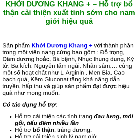
KHỞI DƯƠNG KHANG + –
Hỗ trợ bổ
thận cải thiện xuất tinh sớm cho nam
giới hiệu quả
Sản phẩm
Khởi Dương Khang +
với thành phần
trong một viên nang cứng bao gồm : Đỗ trọng,
Dâm dương hoắc, Bá bệnh, Nhục thung dung, Kỷ
tử, Ba kích, Nguyên tằm ngài, Nhân sâm,… cùng
một số hoạt chất như L-Arginin , Men Bia, Cao
bạch quả, Kẽm Gluconat tăng khả năng dẫn
truyền, hấp thu và giúp sản phẩm đạt được hiệu
quả như mong muốn.
Có tác dụng hỗ trợ
:
Hỗ trợ cải thiện các tình trạng
đau lưng, mỏi
gối, tiểu đêm nhiều lần
Hỗ trợ
bổ thận
, tráng dương.
Hỗ trợ cải thiện sinh lý nam giới.