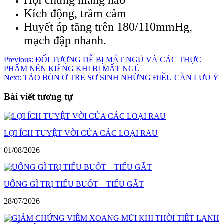
Kích động, trầm cảm
Huyết áp tăng trên 180/110mmHg,
mạch đập nhanh.
Điều
Previous:
ĐỐI TƯỢNG DỄ BỊ MẤT NGỦ VÀ CÁC THỰC
PHẨM NÊN KIÊNG KHI BỊ MẤT NGỦ
hướng
Next:
TÁO BÓN Ở TRẺ SƠ SINH NHỮNG ĐIỀU CẦN LƯU Ý
bài
Bài viết tương tự
viết
LỢI ÍCH TUYỆT VỜI CỦA CÁC LOẠI RAU
01/08/2026
UỐNG GÌ TRỊ TIỂU BUỐT – TIỂU GẮT
28/07/2026