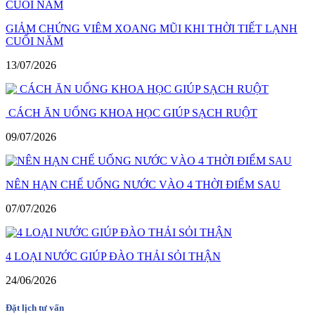
GIẢM CHỨNG VIÊM XOANG MŨI KHI THỜI TIẾT LẠNH
CUỐI NĂM
13/07/2026
CÁCH ĂN UỐNG KHOA HỌC GIÚP SẠCH RUỘT
09/07/2026
NÊN HẠN CHẾ UỐNG NƯỚC VÀO 4 THỜI ĐIỂM SAU
07/07/2026
4 LOẠI NƯỚC GIÚP ĐÀO THẢI SỎI THẬN
24/06/2026
Đặt lịch tư vấn