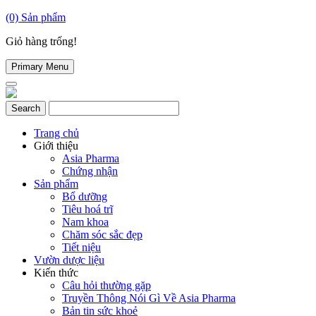
(0)
Sản phẩm
Giỏ hàng trống!
Primary Menu
Trang chủ
Giới thiệu
Asia Pharma
Chứng nhận
Sản phẩm
Bổ dưỡng
Tiêu hoá trĩ
Nam khoa
Chăm sóc sắc đẹp
Tiết niệu
Vườn dược liệu
Kiến thức
Câu hỏi thường gặp
Truyền Thông Nói Gì Về Asia Pharma
Bản tin sức khoẻ