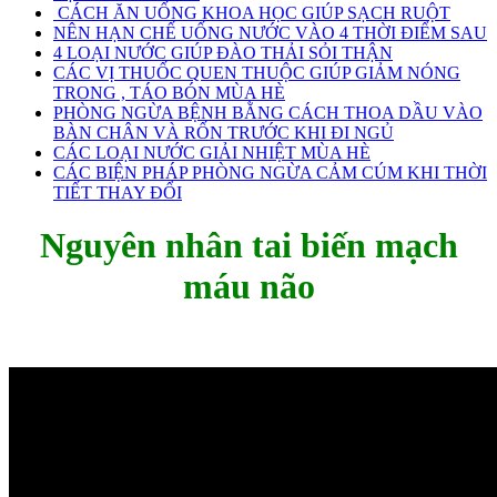
CÁCH ĂN UỐNG KHOA HỌC GIÚP SẠCH RUỘT
NÊN HẠN CHẾ UỐNG NƯỚC VÀO 4 THỜI ĐIỂM SAU
4 LOẠI NƯỚC GIÚP ĐÀO THẢI SỎI THẬN
CÁC VỊ THUỐC QUEN THUỘC GIÚP GIẢM NÓNG
TRONG , TÁO BÓN MÙA HÈ
PHÒNG NGỪA BỆNH BẰNG CÁCH THOA DẦU VÀO
BÀN CHÂN VÀ RỐN TRƯỚC KHI ĐI NGỦ
CÁC LOẠI NƯỚC GIẢI NHIỆT MÙA HÈ
CÁC BIỆN PHÁP PHÒNG NGỪA CẢM CÚM KHI THỜI
TIẾT THAY ĐỔI
Nguyên nhân tai biến mạch
máu não