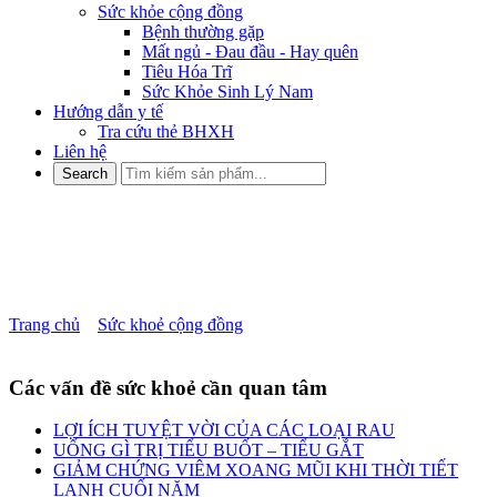
Sức khỏe cộng đồng
Bệnh thường gặp
Mất ngủ - Đau đầu - Hay quên
Tiêu Hóa Trĩ
Sức Khỏe Sinh Lý Nam
Hướng dẫn y tế
Tra cứu thẻ BHXH
Liên hệ
Nguyên nhân tai biến mạch
máu não
Trang chủ
»
Sức khoẻ cộng đồng
»
Nguyên nhân tai biến mạch máu
não
Các vấn đề sức khoẻ cần quan tâm
LỢI ÍCH TUYỆT VỜI CỦA CÁC LOẠI RAU
UỐNG GÌ TRỊ TIỂU BUỐT – TIỂU GẮT
GIẢM CHỨNG VIÊM XOANG MŨI KHI THỜI TIẾT
LẠNH CUỐI NĂM