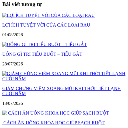
viết
Bài viết tương tự
LỢI ÍCH TUYỆT VỜI CỦA CÁC LOẠI RAU
01/08/2026
UỐNG GÌ TRỊ TIỂU BUỐT – TIỂU GẮT
28/07/2026
GIẢM CHỨNG VIÊM XOANG MŨI KHI THỜI TIẾT LẠNH
CUỐI NĂM
13/07/2026
CÁCH ĂN UỐNG KHOA HỌC GIÚP SẠCH RUỘT