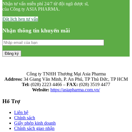
Nhận tư vấn miễn phí 24/7 từ đội ngũ dược sĩ,
của Công ty ASIA PHARMA.
Đặt lịch hẹn tư vấn
Nhận thông tin khuyến mãi
Công ty TNHH Thương Mại Asia Pharma
Address:
34 Giang Văn Minh, P. An Phú, TP Thủ Đức, TP HCM
Tel:
(028) 2223 4466 –
FAX:
(028) 3519 4477
Website:
https://asiapharma.com.vn/
Hổ Trợ
Liên hệ
Chính sách
Giấy phép kinh doanh
Chính sách giao nhận