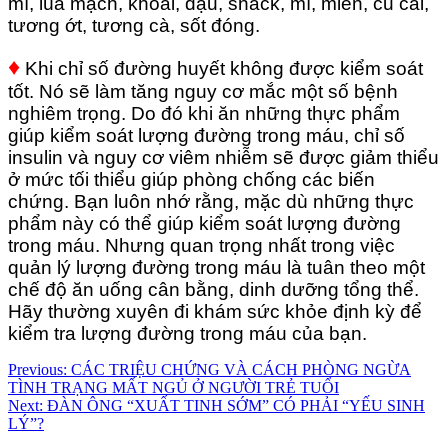
mì, lúa mạch, khoai, đậu, snack, mì, miến, củ cải,
tương ớt, tương cà, sốt đóng.
♦
Khi chỉ số đường huyết không được kiểm soát
tốt. Nó sẽ làm tăng nguy cơ mắc một số bệnh
nghiêm trọng. Do đó khi ăn những thực phẩm
giúp kiểm soát lượng đường trong máu, chỉ số
insulin và nguy cơ viêm nhiễm sẽ được giảm thiểu
ở mức tối thiểu giúp phòng chống các biến
chứng. Bạn luôn nhớ rằng, mặc dù những thực
phẩm này có thể giúp kiểm soát lượng đường
trong máu. Nhưng quan trọng nhất trong việc
quản lý lượng đường trong máu là tuân theo một
chế độ ăn uống cân bằng, dinh dưỡng tổng thể.
Hãy thường xuyên đi khám sức khỏe định kỳ để
kiểm tra lượng đường trong máu của bạn.
Điều
Previous:
CÁC TRIỆU CHỨNG VÀ CÁCH PHÒNG NGỪA
TÌNH TRẠNG MẤT NGỦ Ở NGƯỜI TRẺ TUỔI
hướng
Next:
ĐÀN ÔNG “XUẤT TINH SỚM” CÓ PHẢI “YẾU SINH
bài
LÝ”?