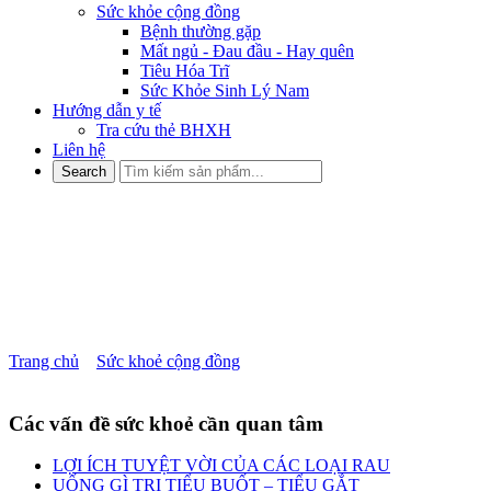
Sức khỏe cộng đồng
Bệnh thường gặp
Mất ngủ - Đau đầu - Hay quên
Tiêu Hóa Trĩ
Sức Khỏe Sinh Lý Nam
Hướng dẫn y tế
Tra cứu thẻ BHXH
Liên hệ
NHỮNG ĐIỀU CẦN BIẾT VỀ
THỰC PHẨM DÀNH CHO
NGƯỜI BỊ TIỂU ĐƯỜNG
Trang chủ
»
Sức khoẻ cộng đồng
»
NHỮNG ĐIỀU CẦN BIẾT
VỀ THỰC PHẨM DÀNH CHO NGƯỜI BỊ TIỂU ĐƯỜNG
Các vấn đề sức khoẻ cần quan tâm
LỢI ÍCH TUYỆT VỜI CỦA CÁC LOẠI RAU
UỐNG GÌ TRỊ TIỂU BUỐT – TIỂU GẮT