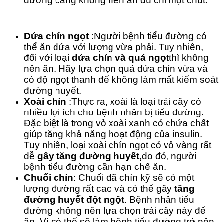
đường càng không nên ăn dù chỉ một chút.
Dứa chín ngọt
:Người bệnh tiểu đường có
thể ăn dứa với lượng vừa phải. Tuy nhiên,
đối với loại
dứa chín và quá ngọt
thì không
nên ăn. Hãy lựa chọn quả dứa chín vừa và
có độ ngọt thanh để không làm mất kiểm soát
đường huyết.
Xoài chín
:Thực ra, xoài là loại trái cây có
nhiều lợi ích cho bệnh nhân bị tiểu đường.
Đặc biệt là trong vỏ xoài xanh có chứa chất
giúp tăng khả năng hoạt động của insulin.
Tuy nhiên, loại xoài chín ngọt có vỏ vàng rất
dễ
gây tăng đường huyết,
do đó, người
bệnh tiểu đường cần hạn chế ăn.
Chuối chín
: Chuối đã chín kỹ sẽ có một
lượng đường rất cao và có thể gây
tăng
đường huyết đột ngột
. Bệnh nhân tiểu
đường không nên lựa chọn trái cây này để
ăn. Vì có thể sẽ làm bệnh tiểu đường trở nên