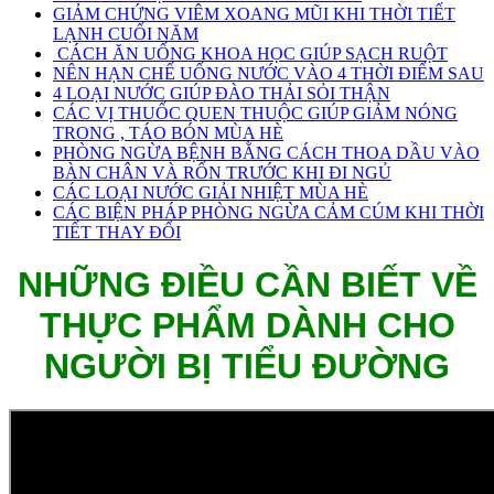
GIẢM CHỨNG VIÊM XOANG MŨI KHI THỜI TIẾT
LẠNH CUỐI NĂM
CÁCH ĂN UỐNG KHOA HỌC GIÚP SẠCH RUỘT
NÊN HẠN CHẾ UỐNG NƯỚC VÀO 4 THỜI ĐIỂM SAU
4 LOẠI NƯỚC GIÚP ĐÀO THẢI SỎI THẬN
CÁC VỊ THUỐC QUEN THUỘC GIÚP GIẢM NÓNG
TRONG , TÁO BÓN MÙA HÈ
PHÒNG NGỪA BỆNH BẰNG CÁCH THOA DẦU VÀO
BÀN CHÂN VÀ RỐN TRƯỚC KHI ĐI NGỦ
CÁC LOẠI NƯỚC GIẢI NHIỆT MÙA HÈ
CÁC BIỆN PHÁP PHÒNG NGỪA CẢM CÚM KHI THỜI
TIẾT THAY ĐỔI
NHỮNG ĐIỀU CẦN BIẾT VỀ
THỰC PHẨM DÀNH CHO
NGƯỜI BỊ TIỂU ĐƯỜNG