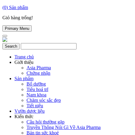
(0)
Sản phẩm
Giỏ hàng trống!
Primary Menu
Trang chủ
Giới thiệu
Asia Pharma
Chứng nhận
Sản phẩm
Bổ dưỡng
Tiêu hoá trĩ
Nam khoa
Chăm sóc sắc đẹp
Tiết niệu
Vườn dược liệu
Kiến thức
Câu hỏi thường gặp
Truyền Thông Nói Gì Về Asia Pharma
Bản tin sức khoẻ