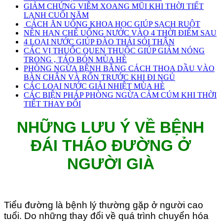
GIẢM CHỨNG VIÊM XOANG MŨI KHI THỜI TIẾT
LẠNH CUỐI NĂM
CÁCH ĂN UỐNG KHOA HỌC GIÚP SẠCH RUỘT
NÊN HẠN CHẾ UỐNG NƯỚC VÀO 4 THỜI ĐIỂM SAU
4 LOẠI NƯỚC GIÚP ĐÀO THẢI SỎI THẬN
CÁC VỊ THUỐC QUEN THUỘC GIÚP GIẢM NÓNG
TRONG , TÁO BÓN MÙA HÈ
PHÒNG NGỪA BỆNH BẰNG CÁCH THOA DẦU VÀO
BÀN CHÂN VÀ RỐN TRƯỚC KHI ĐI NGỦ
CÁC LOẠI NƯỚC GIẢI NHIỆT MÙA HÈ
CÁC BIỆN PHÁP PHÒNG NGỪA CẢM CÚM KHI THỜI
TIẾT THAY ĐỔI
NHỮNG LƯU Ý VỀ BỆNH
ĐÁI THÁO ĐƯỜNG Ở
NGƯỜI GIÀ
Tiểu đường là bệnh lý thường gặp ở người cao
tuổi. Do những thay đổi về quá trình chuyển hóa