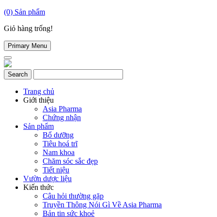
(0)
Sản phẩm
Giỏ hàng trống!
Primary Menu
Trang chủ
Giới thiệu
Asia Pharma
Chứng nhận
Sản phẩm
Bổ dưỡng
Tiêu hoá trĩ
Nam khoa
Chăm sóc sắc đẹp
Tiết niệu
Vườn dược liệu
Kiến thức
Câu hỏi thường gặp
Truyền Thông Nói Gì Về Asia Pharma
Bản tin sức khoẻ