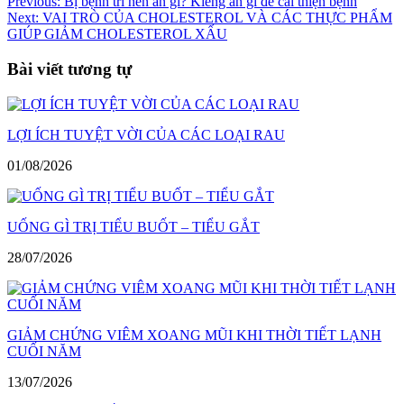
Điều
Previous:
Bị bệnh trĩ nên ăn gì? Kiêng ăn gì để cải thiện bệnh
Next:
VAI TRÒ CỦA CHOLESTEROL VÀ CÁC THỰC PHẨM
hướng
GIÚP GIẢM CHOLESTEROL XẤU
bài
Bài viết tương tự
viết
LỢI ÍCH TUYỆT VỜI CỦA CÁC LOẠI RAU
01/08/2026
UỐNG GÌ TRỊ TIỂU BUỐT – TIỂU GẮT
28/07/2026
GIẢM CHỨNG VIÊM XOANG MŨI KHI THỜI TIẾT LẠNH
CUỐI NĂM
13/07/2026