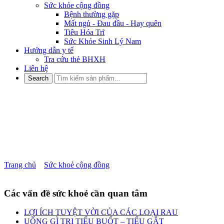
Sức khỏe cộng đồng
Bệnh thường gặp
Mất ngủ - Đau đầu - Hay quên
Tiêu Hóa Trĩ
Sức Khỏe Sinh Lý Nam
Hướng dẫn y tế
Tra cứu thẻ BHXH
Liên hệ
NHỮNG LƯU Ý VỀ BỆNH
ĐÁI THÁO ĐƯỜNG Ở
NGƯỜI GIÀ
Trang chủ
»
Sức khoẻ cộng đồng
»
NHỮNG LƯU Ý VỀ BỆNH
ĐÁI THÁO ĐƯỜNG Ở NGƯỜI GIÀ
Các vấn đề sức khoẻ cần quan tâm
LỢI ÍCH TUYỆT VỜI CỦA CÁC LOẠI RAU
UỐNG GÌ TRỊ TIỂU BUỐT – TIỂU GẮT