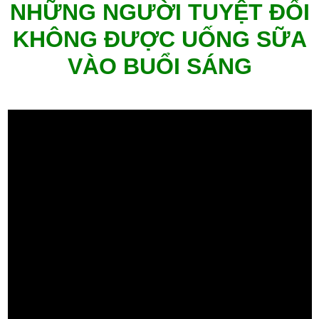
NHỮNG NGƯỜI TUYỆT ĐỐI
KHÔNG ĐƯỢC UỐNG SỮA
VÀO BUỔI SÁNG