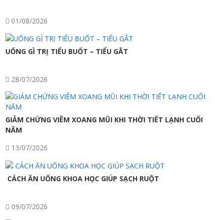
01/08/2026
UỐNG GÌ TRỊ TIỂU BUỐT – TIỂU GẮT
28/07/2026
GIẢM CHỨNG VIÊM XOANG MŨI KHI THỜI TIẾT LẠNH CUỐI
NĂM
13/07/2026
CÁCH ĂN UỐNG KHOA HỌC GIÚP SẠCH RUỘT
09/07/2026