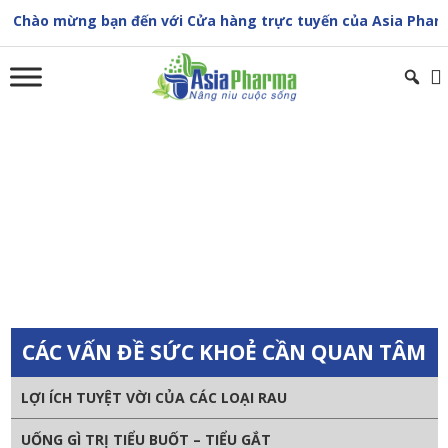
Skip
o mừng bạn đến với Cửa hàng trực tuyến của Asia Pharma
to
content
NHỮNG NGƯỜI TUYỆT ĐỐI KHÔNG ĐƯỢC
UỐNG SỮA VÀO BUỔI SÁNG
Trang chủ
»
Sức khoẻ cộng đồng
»
NHỮNG NGƯỜI TUYỆT ĐỐI
KHÔNG ĐƯỢC UỐNG SỮA VÀO BUỔI SÁNG
CÁC VẤN ĐỀ SỨC KHOẺ CẦN QUAN TÂM
LỢI ÍCH TUYỆT VỜI CỦA CÁC LOẠI RAU
UỐNG GÌ TRỊ TIỂU BUỐT – TIỂU GẮT