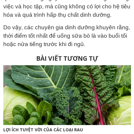
việc và học tập, mà cũng không có lợi cho hệ tiêu
hóa và quá trình hấp thụ chất dinh dưỡng.
Do vậy, các chuyên gia dinh dưỡng khuyên rằng,
thời điểm tốt nhất để uống sữa bò là vào buổi tối
hoặc nửa tiếng trước khi đi ngủ.
Điều
BÀI VIẾT TƯƠNG TỰ
hướng
bài
viết
LỢI ÍCH TUYỆT VỜI CỦA CÁC LOẠI RAU