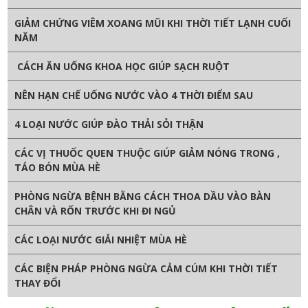
GIẢM CHỨNG VIÊM XOANG MŨI KHI THỜI TIẾT LẠNH CUỐI
NĂM
CÁCH ĂN UỐNG KHOA HỌC GIÚP SẠCH RUỘT
NÊN HẠN CHẾ UỐNG NƯỚC VÀO 4 THỜI ĐIỂM SAU
4 LOẠI NƯỚC GIÚP ĐÀO THẢI SỎI THẬN
CÁC VỊ THUỐC QUEN THUỘC GIÚP GIẢM NÓNG TRONG ,
TÁO BÓN MÙA HÈ
PHÒNG NGỪA BỆNH BẰNG CÁCH THOA DẦU VÀO BÀN
CHÂN VÀ RỐN TRƯỚC KHI ĐI NGỦ
CÁC LOẠI NƯỚC GIẢI NHIỆT MÙA HÈ
CÁC BIỆN PHÁP PHÒNG NGỪA CẢM CÚM KHI THỜI TIẾT
THAY ĐỔI