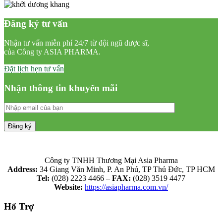
Đăng ký tư vấn
Nhận tư vấn miễn phí 24/7 từ đội ngũ dược sĩ,
của Công ty ASIA PHARMA.
Đặt lịch hẹn tư vấn
Nhận thông tin khuyến mãi
Công ty TNHH Thương Mại Asia Pharma
Address:
34 Giang Văn Minh, P. An Phú, TP Thủ Đức, TP HCM
Tel:
(028) 2223 4466 –
FAX:
(028) 3519 4477
Website:
https://asiapharma.com.vn/
Hổ Trợ