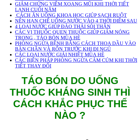
GIẢM CHỨNG VIÊM XOANG MŨI KHI THỜI TIẾT
LẠNH CUỐI NĂM
CÁCH ĂN UỐNG KHOA HỌC GIÚP SẠCH RUỘT
NÊN HẠN CHẾ UỐNG NƯỚC VÀO 4 THỜI ĐIỂM SAU
4 LOẠI NƯỚC GIÚP ĐÀO THẢI SỎI THẬN
CÁC VỊ THUỐC QUEN THUỘC GIÚP GIẢM NÓNG
TRONG , TÁO BÓN MÙA HÈ
PHÒNG NGỪA BỆNH BẰNG CÁCH THOA DẦU VÀO
BÀN CHÂN VÀ RỐN TRƯỚC KHI ĐI NGỦ
CÁC LOẠI NƯỚC GIẢI NHIỆT MÙA HÈ
CÁC BIỆN PHÁP PHÒNG NGỪA CẢM CÚM KHI THỜI
TIẾT THAY ĐỔI
TÁO BÓN DO UỐNG
THUỐC KHÁNG SINH THÌ
CÁCH KHẮC PHỤC THẾ
NÀO ?