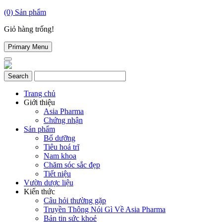
(0)
Sản phẩm
Giỏ hàng trống!
Primary Menu
Trang chủ
Giới thiệu
Asia Pharma
Chứng nhận
Sản phẩm
Bổ dưỡng
Tiêu hoá trĩ
Nam khoa
Chăm sóc sắc đẹp
Tiết niệu
Vườn dược liệu
Kiến thức
Câu hỏi thường gặp
Truyền Thông Nói Gì Về Asia Pharma
Bản tin sức khoẻ