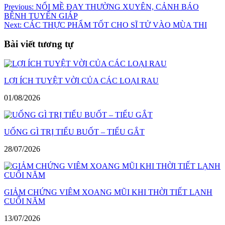
Điều
Previous:
NỔI MỀ ĐAY THƯỜNG XUYÊN, CẢNH BÁO
BỆNH TUYẾN GIÁP
hướng
Next:
CÁC THỰC PHẨM TỐT CHO SĨ TỬ VÀO MÙA THI
bài
Bài viết tương tự
viết
LỢI ÍCH TUYỆT VỜI CỦA CÁC LOẠI RAU
01/08/2026
UỐNG GÌ TRỊ TIỂU BUỐT – TIỂU GẮT
28/07/2026
GIẢM CHỨNG VIÊM XOANG MŨI KHI THỜI TIẾT LẠNH
CUỐI NĂM
13/07/2026