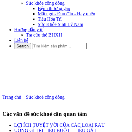
Sức khỏe cộng đồng
Bệnh thường gặp
Mất ngủ - Đau đầu - Hay quên
Tiêu Hóa Trĩ
Sức Khỏe Sinh Lý Nam
Hướng dẫn y tế
Tra cứu thẻ BHXH
Liên hệ
TÁO BÓN DO UỐNG THUỐC
KHÁNG SINH THÌ CÁCH
KHẮC PHỤC THẾ NÀO ?
Trang chủ
»
Sức khoẻ cộng đồng
»
TÁO BÓN DO UỐNG
THUỐC KHÁNG SINH THÌ CÁCH KHẮC PHỤC THẾ NÀO ?
Các vấn đề sức khoẻ cần quan tâm
LỢI ÍCH TUYỆT VỜI CỦA CÁC LOẠI RAU
UỐNG GÌ TRỊ TIỂU BUỐT – TIỂU GẮT