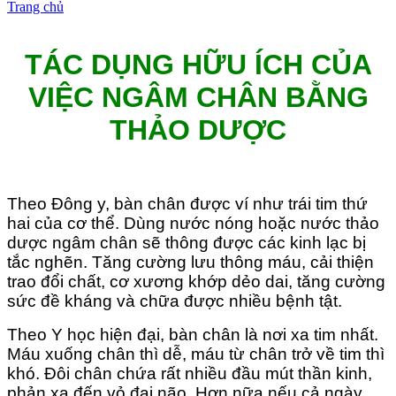
Trang chủ
»
TÁC DỤNG HỮU ÍCH CỦA VIỆC NGÂM CHÂN
BẰNG THẢO DƯỢC
TÁC DỤNG HỮU ÍCH CỦA
VIỆC NGÂM CHÂN BẰNG
THẢO DƯỢC
Theo Đông y, bàn chân được ví như trái tim thứ
hai của cơ thể. Dùng nước nóng hoặc nước thảo
dược ngâm chân sẽ thông được các kinh lạc bị
tắc nghẽn. Tăng cường lưu thông máu, cải thiện
trao đổi chất, cơ xương khớp dẻo dai, tăng cường
sức đề kháng và chữa được nhiều bệnh tật.
Theo Y học hiện đại, bàn chân là nơi xa tim nhất.
Máu xuống chân thì dễ, máu từ chân trở về tim thì
khó. Đôi chân chứa rất nhiều đầu mút thần kinh,
phản xạ đến vỏ đại não. Hơn nữa nếu cả ngày