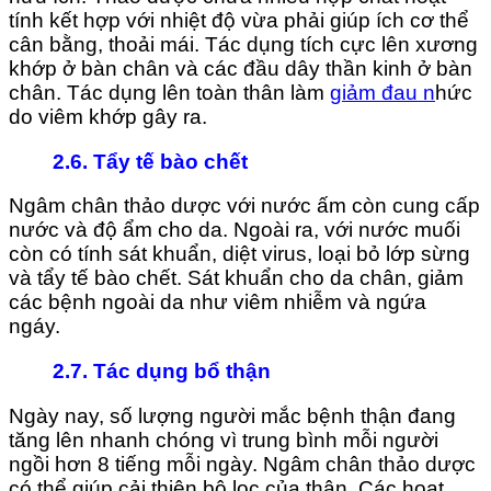
tính kết hợp với nhiệt độ vừa phải giúp ích cơ thể
cân bằng, thoải mái. Tác dụng tích cực lên xương
khớp ở bàn chân và các đầu dây thần kinh ở bàn
chân. Tác dụng lên toàn thân làm
giảm đau n
hức
do viêm khớp gây ra.
2.6.
Tẩy tế bào chết
Ngâm chân thảo dược với nước ấm còn cung cấp
nước và độ ẩm cho da. Ngoài ra, với nước muối
còn có tính sát khuẩn, diệt virus, loại bỏ lớp sừng
và tẩy tế bào chết. Sát khuẩn cho da chân, giảm
các bệnh ngoài da như viêm nhiễm và ngứa
ngáy.
2.7. Tác dụng bổ thận
Ngày nay, số lượng người mắc bệnh thận đang
tăng lên nhanh chóng vì trung bình mỗi người
ngồi hơn 8 tiếng mỗi ngày. Ngâm chân thảo dược
có thể giúp cải thiện bộ lọc của thận. Các hoạt