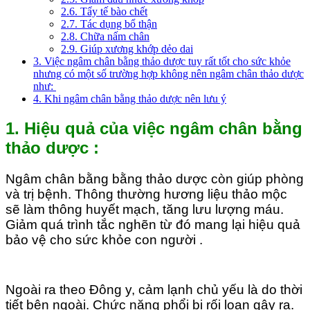
2.6. Tẩy tế bào chết
2.7. Tác dụng bổ thận
2.8. Chữa nấm chân
2.9. Giúp xương khớp dẻo dai
3. Việc ngâm chân bằng thảo dược tuy rất tốt cho sức khỏe
nhưng có một số trường hợp không nên ngâm chân thảo dược
như:
4. Khi ngâm chân bằng thảo dược nên lưu ý
1. Hiệu quả của việc ngâm chân bằng
thảo dược
:
Ngâm chân bằng bằng thảo dược còn giúp phòng
và trị bệnh. Thông thường hương liệu thảo mộc
sẽ làm thông huyết mạch, tăng lưu lượng máu.
Giảm quá trình tắc nghẽn từ đó mang lại hiệu quả
bảo vệ cho sức khỏe con người .
Ngoài ra theo Đông y, cảm lạnh chủ yếu là do thời
tiết bên ngoài. Chức năng phổi bị rối loạn gây ra.