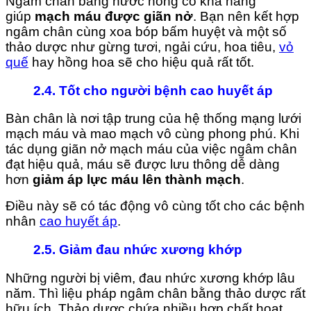
Ngâm chân bằng nước nóng có khả năng
giúp
mạch máu được giãn nở
. Bạn nên kết hợp
ngâm chân cùng xoa bóp bấm huyệt và một số
thảo dược như gừng tươi, ngải cứu, hoa tiêu,
vỏ
quế
hay hồng hoa sẽ cho hiệu quả rất tốt.
2.4. Tốt cho người bệnh cao huyết áp
Bàn chân là nơi tập trung của hệ thống mạng lưới
mạch máu và mao mạch vô cùng phong phú. Khi
tác dụng giãn nở mạch máu của việc ngâm chân
đạt hiệu quả, máu sẽ được lưu thông dễ dàng
hơn
giảm áp lực máu lên thành mạch
.
Điều này sẽ có tác động vô cùng tốt cho các bệnh
nhân
cao huyết áp
.
2.5. Giảm đau nhức xương khớp
Những người bị viêm, đau nhức xương khớp lâu
năm. Thì liệu pháp ngâm chân bằng thảo dược rất
hữu ích. Thảo dược chứa nhiều hợp chất hoạt