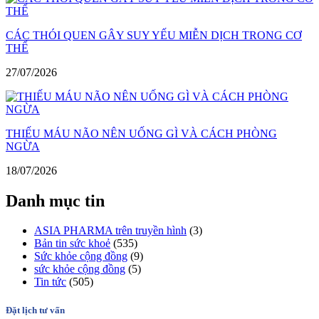
CÁC THÓI QUEN GÂY SUY YẾU MIỄN DỊCH TRONG CƠ
THỂ
27/07/2026
THIẾU MÁU NÃO NÊN UỐNG GÌ VÀ CÁCH PHÒNG
NGỪA
18/07/2026
Danh mục tin
ASIA PHARMA trên truyền hình
(3)
Bản tin sức khoẻ
(535)
Sức khỏe cộng đồng
(9)
sức khỏe cộng đồng
(5)
Tin tức
(505)
Đặt lịch tư vấn