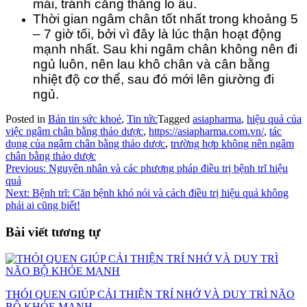
mái, tránh căng thẳng lo âu.
Thời gian ngâm chân tốt nhất trong khoảng 5
– 7 giờ tối, bởi vì đây là lúc thận hoạt động
mạnh nhất. Sau khi ngâm chân không nên đi
ngủ luôn, nên lau khô chân và cân bằng
nhiệt độ cơ thể, sau đó mới lên giường đi
ngủ.
Posted in
Bản tin sức khoẻ
,
Tin tức
Tagged
asiapharma
,
hiệu quả của
việc ngâm chân bằng thảo dược
,
https://asiapharma.com.vn/
,
tác
dụng của ngâm chân bằng thảo dược
,
trường hợp không nên ngâm
chân bằng thảo dược
Điều
Previous:
Nguyên nhân và các phương pháp điều trị bệnh trĩ hiệu
quả
hướng
Next:
Bệnh trĩ: Căn bệnh khó nói và cách điều trị hiệu quả không
bài
phải ai cũng biết!
viết
Bài viết tương tự
THÓI QUEN GIÚP CẢI THIỆN TRÍ NHỚ VÀ DUY TRÌ NÃO
BỘ KHỎE MẠNH