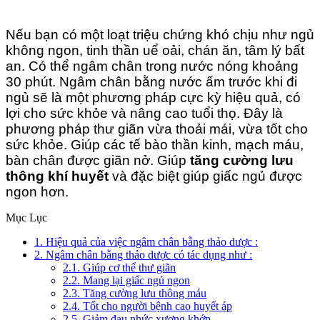
Nếu bạn có một loạt triệu chứng khó chịu như ngủ
không ngon, tinh thần uể oải, chán ăn, tâm lý bất
an. Có thể ngâm chân trong nước nóng khoảng
30 phút. Ngâm chân bằng nước ấm trước khi đi
ngủ sẽ là một phương pháp cực kỳ hiệu quả, có
lợi cho sức khỏe và nâng cao tuổi thọ. Đây là
phương pháp thư giãn vừa thoải mái, vừa tốt cho
sức khỏe. Giúp các tế bào thần kinh, mạch máu,
bàn chân được giãn nở. Giúp
tăng cường lưu
thông khí huyết
và đặc biệt giúp giấc ngủ được
ngon hơn.
Mục Lục
1. Hiệu quả của việc ngâm chân bằng thảo dược :
2. Ngâm chân bằng thảo dược có tác dụng như :
2.1. Giúp cơ thể thư giãn
2.2. Mang lại giấc ngủ ngon
2.3. Tăng cường lưu thông máu
2.4. Tốt cho người bệnh cao huyết áp
2.5. Giảm đau nhức xương khớp