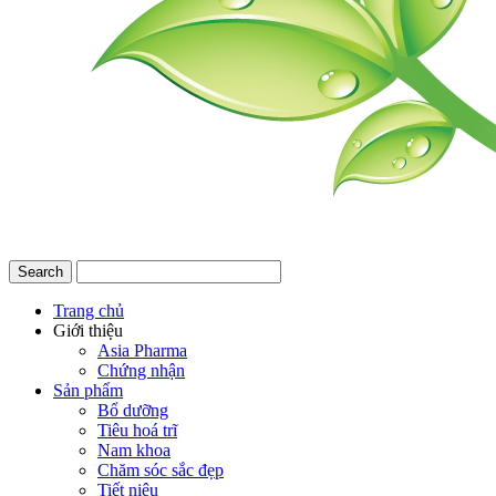
Trang chủ
Giới thiệu
Asia Pharma
Chứng nhận
Sản phẩm
Bổ dưỡng
Tiêu hoá trĩ
Nam khoa
Chăm sóc sắc đẹp
Tiết niệu