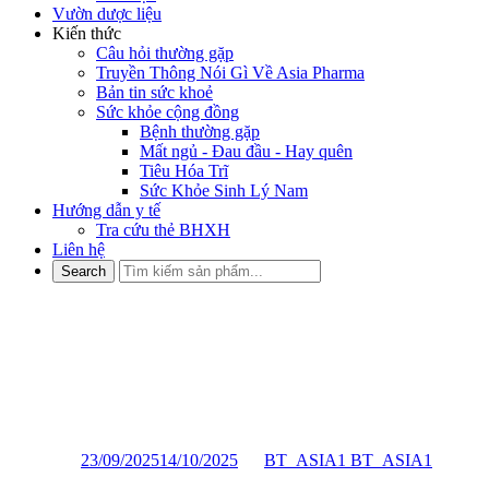
Vườn dược liệu
Kiến thức
Câu hỏi thường gặp
Truyền Thông Nói Gì Về Asia Pharma
Bản tin sức khoẻ
Sức khỏe cộng đồng
Bệnh thường gặp
Mất ngủ - Đau đầu - Hay quên
Tiêu Hóa Trĩ
Sức Khỏe Sinh Lý Nam
Hướng dẫn y tế
Tra cứu thẻ BHXH
Liên hệ
TÁC DỤNG HỮU ÍCH CỦA
VIỆC NGÂM CHÂN BẰNG
THẢO DƯỢC
Posted on
23/09/2025
14/10/2025
by
BT_ASIA1 BT_ASIA1