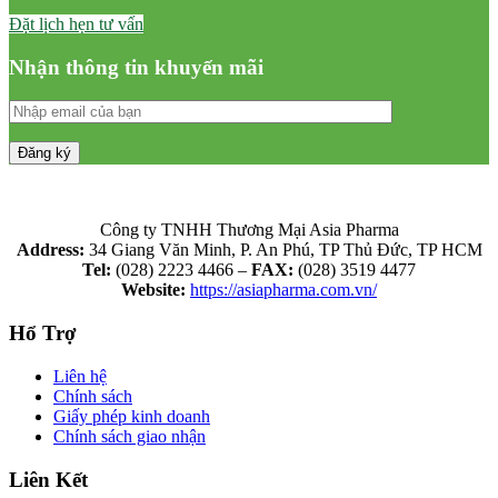
Đặt lịch hẹn tư vấn
Nhận thông tin khuyến mãi
Công ty TNHH Thương Mại Asia Pharma
Address:
34 Giang Văn Minh, P. An Phú, TP Thủ Đức, TP HCM
Tel:
(028) 2223 4466 –
FAX:
(028) 3519 4477
Website:
https://asiapharma.com.vn/
Hổ Trợ
Liên hệ
Chính sách
Giấy phép kinh doanh
Chính sách giao nhận
Liên Kết