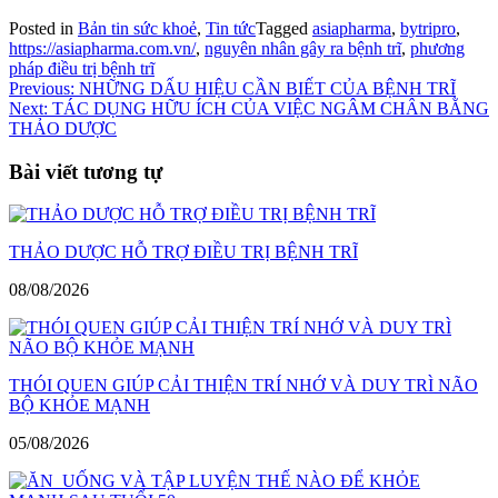
Posted in
Bản tin sức khoẻ
,
Tin tức
Tagged
asiapharma
,
bytripro
,
https://asiapharma.com.vn/
,
nguyên nhân gây ra bệnh trĩ
,
phương
pháp điều trị bệnh trĩ
Điều
Previous:
NHỮNG DẤU HIỆU CẦN BIẾT CỦA BỆNH TRĨ
Next:
TÁC DỤNG HỮU ÍCH CỦA VIỆC NGÂM CHÂN BẰNG
hướng
THẢO DƯỢC
bài
Bài viết tương tự
viết
THẢO DƯỢC HỖ TRỢ ĐIỀU TRỊ BỆNH TRĨ
08/08/2026
THÓI QUEN GIÚP CẢI THIỆN TRÍ NHỚ VÀ DUY TRÌ NÃO
BỘ KHỎE MẠNH
05/08/2026