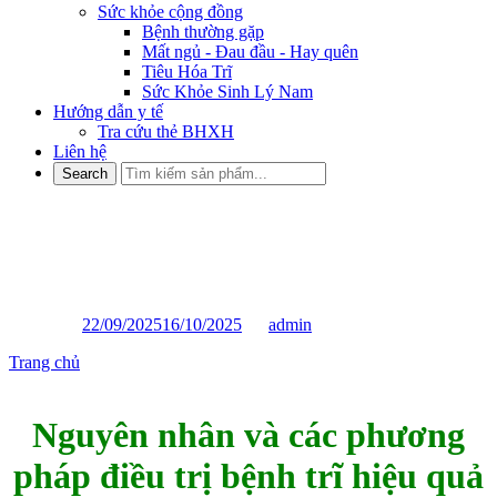
Sức khỏe cộng đồng
Bệnh thường gặp
Mất ngủ - Đau đầu - Hay quên
Tiêu Hóa Trĩ
Sức Khỏe Sinh Lý Nam
Hướng dẫn y tế
Tra cứu thẻ BHXH
Liên hệ
Nguyên nhân và các phương
pháp điều trị bệnh trĩ hiệu quả
Posted on
22/09/2025
16/10/2025
by
admin
Trang chủ
»
Nguyên nhân và các phương pháp điều trị bệnh trĩ hiệu
quả
Nguyên nhân và các phương
pháp điều trị bệnh trĩ hiệu quả