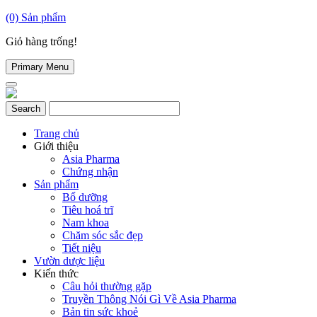
(0)
Sản phẩm
Giỏ hàng trống!
Primary Menu
Trang chủ
Giới thiệu
Asia Pharma
Chứng nhận
Sản phẩm
Bổ dưỡng
Tiêu hoá trĩ
Nam khoa
Chăm sóc sắc đẹp
Tiết niệu
Vườn dược liệu
Kiến thức
Câu hỏi thường gặp
Truyền Thông Nói Gì Về Asia Pharma
Bản tin sức khoẻ