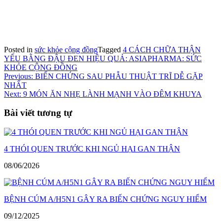
Posted in
sức khỏe cộng đồng
Tagged
4 CÁCH CHỮA THẬN
YẾU BẰNG ĐẬU ĐEN HIỆU QUẢ: ASIAPHARMA: SỨC
KHỎE CỘNG ĐỒNG
Điều
Previous:
BIẾN CHỨNG SAU PHẪU THUẬT TRĨ DỄ GẶP
NHẤT
hướng
Next:
9 MÓN ĂN NHẸ LÀNH MẠNH VÀO ĐÊM KHUYA
bài
Bài viết tương tự
viết
4 THÓI QUEN TRƯỚC KHI NGỦ HẠI GAN THẬN
08/06/2026
BỆNH CÚM A/H5N1 GÂY RA BIẾN CHỨNG NGUY HIỂM
09/12/2025