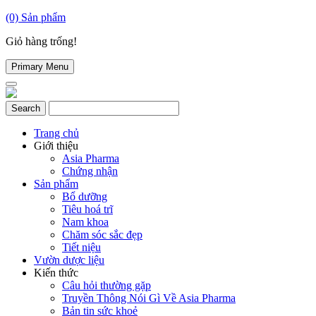
(0)
Sản phẩm
Giỏ hàng trống!
Primary Menu
Trang chủ
Giới thiệu
Asia Pharma
Chứng nhận
Sản phẩm
Bổ dưỡng
Tiêu hoá trĩ
Nam khoa
Chăm sóc sắc đẹp
Tiết niệu
Vườn dược liệu
Kiến thức
Câu hỏi thường gặp
Truyền Thông Nói Gì Về Asia Pharma
Bản tin sức khoẻ