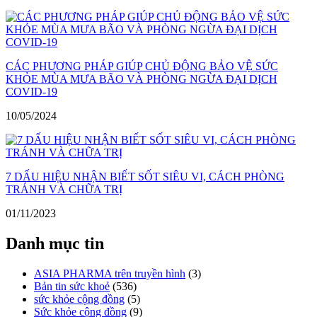
CÁC PHƯƠNG PHÁP GIÚP CHỦ ĐỘNG BẢO VỆ SỨC
KHỎE MÙA MƯA BÃO VÀ PHÒNG NGỪA ĐẠI DỊCH
COVID-19
10/05/2024
7 DẤU HIỆU NHẬN BIẾT SỐT SIÊU VI, CÁCH PHÒNG
TRÁNH VÀ CHỮA TRỊ
01/11/2023
Danh mục tin
ASIA PHARMA trên truyền hình
(3)
Bản tin sức khoẻ
(536)
sức khỏe cộng đồng
(5)
Sức khỏe cộng đồng
(9)