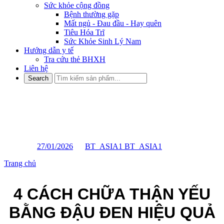
Sức khỏe cộng đồng
Bệnh thường gặp
Mất ngủ - Đau đầu - Hay quên
Tiêu Hóa Trĩ
Sức Khỏe Sinh Lý Nam
Hướng dẫn y tế
Tra cứu thẻ BHXH
Liên hệ
4 CÁCH CHỮA THẬN YẾU
BẰNG ĐẬU ĐEN HIỆU QUẢ
Posted on
27/01/2026
by
BT_ASIA1 BT_ASIA1
Trang chủ
»
4 CÁCH CHỮA THẬN YẾU BẰNG ĐẬU ĐEN
HIỆU QUẢ
4 CÁCH CHỮA THẬN YẾU
BẰNG ĐẬU ĐEN HIỆU QUẢ