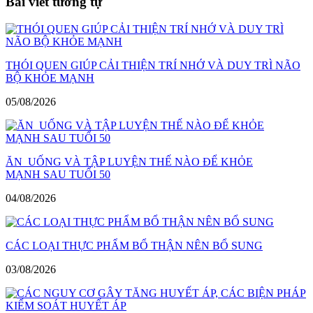
Bài viết tương tự
viết
THÓI QUEN GIÚP CẢI THIỆN TRÍ NHỚ VÀ DUY TRÌ NÃO
BỘ KHỎE MẠNH
05/08/2026
ĂN UỐNG VÀ TẬP LUYỆN THẾ NÀO ĐỂ KHỎE
MẠNH SAU TUỔI 50
04/08/2026
CÁC LOẠI THỰC PHẨM BỔ THẬN NÊN BỔ SUNG
03/08/2026