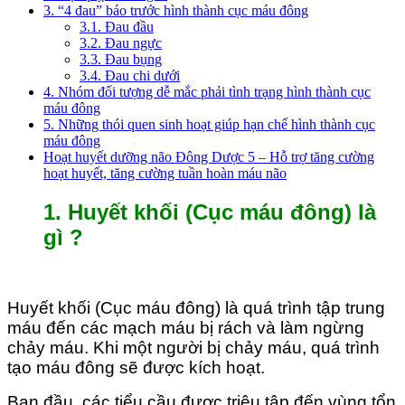
3. “4 đau” báo trước hình thành cục máu đông
3.1. Đau đầu
3.2. Đau ngực
3.3. Đau bụng
3.4. Đau chi dưới
4. Nhóm đối tượng dễ mắc phải tình trạng hình thành cục
máu đông
5. Những thói quen sinh hoạt giúp hạn chế hình thành cục
máu đông
Hoạt huyết dưỡng não Đông Dược 5 – Hỗ trợ tăng cường
hoạt huyết, tăng cường tuần hoàn máu não
1. Huyết khối (Cục máu đông) là
gì ?
Huyết khối (Cục máu đông) là quá trình tập trung
máu đến các mạch máu bị rách và làm ngừng
chảy máu. Khi một người bị chảy máu, quá trình
tạo máu đông sẽ được kích hoạt.
Ban đầu, các tiểu cầu được triệu tập đến vùng tổn