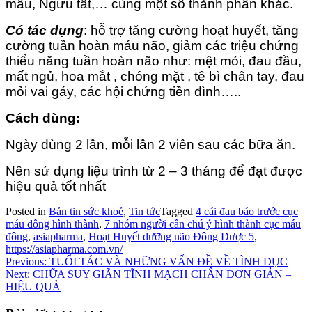
mẫu, Ngưu tất,… cùng một số thành phần khác.
Có tác dụng
: hỗ trợ tăng cường hoạt huyết, tăng
cường tuần hoàn máu não, giảm các triệu chứng
thiểu năng tuần hoàn não như: mệt mỏi, đau đầu,
mất ngủ, hoa mắt , chóng mặt , tê bì chân tay, đau
mỏi vai gáy, các hội chứng tiền đình…..
Cách dùng:
Ngày dùng 2 lần, mỗi lần 2 viên sau các bữa ăn.
Nên sử dụng liệu trình từ 2 – 3 tháng để đạt được
hiệu quả tốt nhất
Posted in
Bản tin sức khoẻ
,
Tin tức
Tagged
4 cái đau báo trước cục
máu đông hình thành
,
7 nhóm người cần chú ý hình thành cục máu
đông
,
asiapharma
,
Hoạt Huyết dưỡng não Đông Dược 5
,
https://asiapharma.com.vn/
Điều
Previous:
TUỔI TÁC VÀ NHỮNG VẤN ĐỀ VỀ TÌNH DỤC
Next:
CHỮA SUY GIÃN TĨNH MẠCH CHÂN ĐƠN GIẢN –
hướng
HIỆU QUẢ
bài