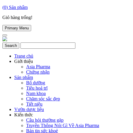
(0)
Sản phẩm
Giỏ hàng trống!
Primary Menu
Trang chủ
Giới thiệu
Asia Pharma
Chứng nhận
Sản phẩm
Bổ dưỡng
Tiêu hoá trĩ
Nam khoa
Chăm sóc sắc đẹp
Tiết niệu
Vườn dược liệu
Kiến thức
Câu hỏi thường gặp
Truyền Thông Nói Gì Về Asia Pharma
Bản tin sức khoẻ