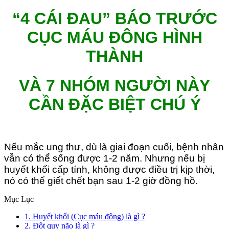
“4 CÁI ĐAU” BÁO TRƯỚC
CỤC MÁU ĐÔNG HÌNH
THÀNH
VÀ 7 NHÓM NGƯỜI NÀY
CẦN ĐẶC BIỆT CHÚ Ý
Nếu mắc ung thư, dù là giai đoạn cuối, bệnh nhân
vẫn có thể sống được 1-2 năm. Nhưng nếu bị
huyết khối cấp tính, không được điều trị kịp thời,
nó có thể giết chết bạn sau 1-2 giờ đồng hồ.
Mục Lục
1. Huyết khối (Cục máu đông) là gì ?
2. Đột quỵ não là gì ?