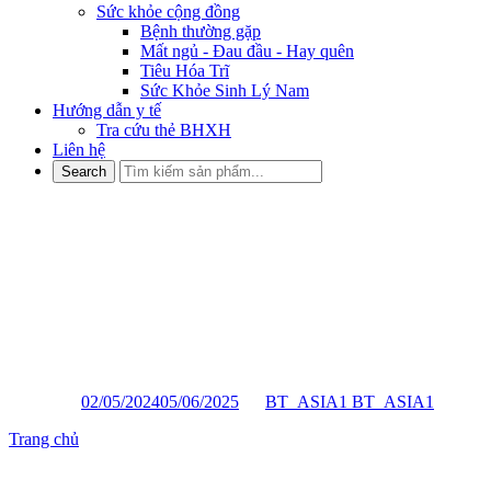
Sức khỏe cộng đồng
Bệnh thường gặp
Mất ngủ - Đau đầu - Hay quên
Tiêu Hóa Trĩ
Sức Khỏe Sinh Lý Nam
Hướng dẫn y tế
Tra cứu thẻ BHXH
Liên hệ
“4 CÁI ĐAU” BÁO TRƯỚC
CỤC MÁU ĐÔNG HÌNH
THÀNH VÀ 7 NHÓM NGƯỜI
NÀY CẦN ĐẶC BIỆT CHÚ Ý
Posted on
02/05/2024
05/06/2025
by
BT_ASIA1 BT_ASIA1
Trang chủ
»
“4 CÁI ĐAU” BÁO TRƯỚC CỤC MÁU ĐÔNG
HÌNH THÀNH VÀ 7 NHÓM NGƯỜI NÀY CẦN ĐẶC BIỆT
CHÚ Ý