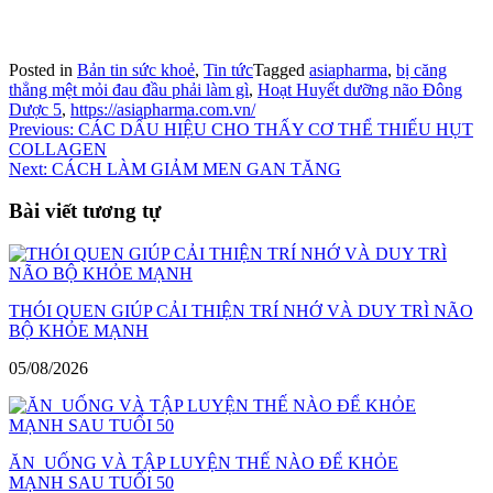
Posted in
Bản tin sức khoẻ
,
Tin tức
Tagged
asiapharma
,
bị căng
thẳng mệt mỏi đau đầu phải làm gì
,
Hoạt Huyết dưỡng não Đông
Dược 5
,
https://asiapharma.com.vn/
Điều
Previous:
CÁC DẤU HIỆU CHO THẤY CƠ THỂ THIẾU HỤT
COLLAGEN
hướng
Next:
CÁCH LÀM GIẢM MEN GAN TĂNG
bài
Bài viết tương tự
viết
THÓI QUEN GIÚP CẢI THIỆN TRÍ NHỚ VÀ DUY TRÌ NÃO
BỘ KHỎE MẠNH
05/08/2026
ĂN UỐNG VÀ TẬP LUYỆN THẾ NÀO ĐỂ KHỎE
MẠNH SAU TUỔI 50