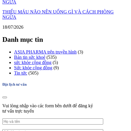
THIẾU MÁU NÃO NÊN UỐNG GÌ VÀ CÁCH PHÒNG
NGỪA
18/07/2026
Danh mục tin
ASIA PHARMA trên truyền hình
(3)
Bản tin sức khoẻ
(535)
sức khỏe cộng đồng
(5)
Sức khỏe cộng đồng
(9)
Tin tức
(505)
Đặt lịch tư vấn
Vui lòng nhập vào các form bên dưới để đăng ký
tư vấn trực tuyến