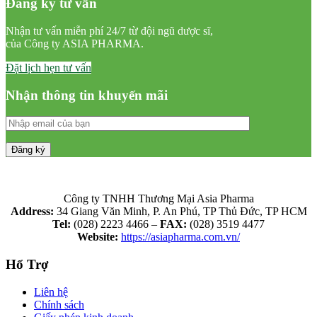
Đăng ký tư vấn
Nhận tư vấn miễn phí 24/7 từ đội ngũ dược sĩ,
của Công ty ASIA PHARMA.
Đặt lịch hẹn tư vấn
Nhận thông tin khuyến mãi
Công ty TNHH Thương Mại Asia Pharma
Address:
34 Giang Văn Minh, P. An Phú, TP Thủ Đức, TP HCM
Tel:
(028) 2223 4466 –
FAX:
(028) 3519 4477
Website:
https://asiapharma.com.vn/
Hổ Trợ
Liên hệ
Chính sách