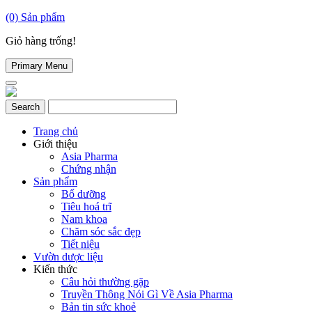
(0)
Sản phẩm
Giỏ hàng trống!
Primary Menu
Trang chủ
Giới thiệu
Asia Pharma
Chứng nhận
Sản phẩm
Bổ dưỡng
Tiêu hoá trĩ
Nam khoa
Chăm sóc sắc đẹp
Tiết niệu
Vườn dược liệu
Kiến thức
Câu hỏi thường gặp
Truyền Thông Nói Gì Về Asia Pharma
Bản tin sức khoẻ