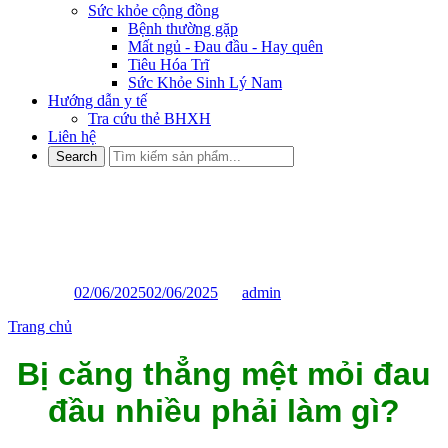
Sức khỏe cộng đồng
Bệnh thường gặp
Mất ngủ - Đau đầu - Hay quên
Tiêu Hóa Trĩ
Sức Khỏe Sinh Lý Nam
Hướng dẫn y tế
Tra cứu thẻ BHXH
Liên hệ
Bị căng thẳng mệt mỏi đau đầu
nhiều phải làm gì?
Posted on
02/06/2025
02/06/2025
by
admin
Trang chủ
»
Bị căng thẳng mệt mỏi đau đầu nhiều phải làm gì?
Bị căng thẳng mệt mỏi đau
đầu nhiều phải làm gì?