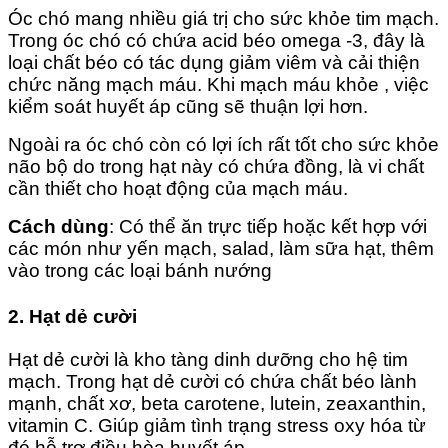
Óc chó mang nhiều giá trị cho sức khỏe tim mạch.
Trong óc chó có chứa acid béo omega -3, đây là
loại chất béo có tác dụng giảm viêm và cải thiện
chức năng mạch máu. Khi mạch máu khỏe , việc
kiểm soát huyết áp cũng sẽ thuận lợi hơn.
Ngoài ra óc chó còn có lợi ích rất tốt cho sức khỏe
não bộ do trong hạt này có chứa đồng, là vi chất
cần thiết cho hoạt động của mạch máu.
Cách dùng
: Có thể ăn trực tiếp hoặc kết hợp với
các món như yến mạch, salad, làm sữa hạt, thêm
vào trong các loại bánh nướng
2. Hạt dẻ cười
Hạt dẻ cười là kho tàng dinh dưỡng cho hệ tim
mạch. Trong hạt dẻ cười có chứa chất béo lành
mạnh, chất xơ, beta carotene, lutein, zeaxanthin,
vitamin C. Giúp giảm tình trạng stress oxy hóa từ
đó hỗ trợ điều hòa huyết áp.