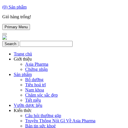
(0)
Sản phẩm
Giỏ hàng trống!
Primary Menu
Trang chủ
Giới thiệu
Asia Pharma
Chứng nhận
Sản phẩm
Bổ dưỡng
Tiêu hoá trĩ
Nam khoa
Chăm sóc sắc đẹp
Tiết niệu
Vườn dược liệu
Kiến thức
Câu hỏi thường gặp
Truyền Thông Nói Gì Về Asia Pharma
Bản tin sức khoẻ