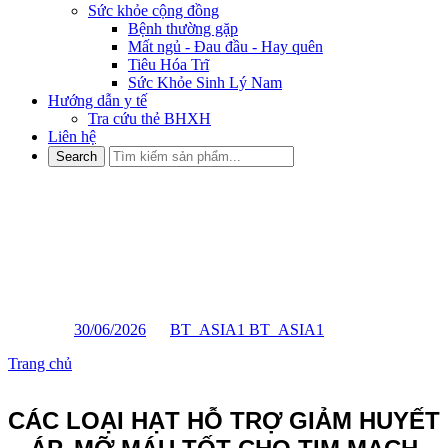
Sức khỏe cộng đồng
Bệnh thường gặp
Mất ngủ - Đau đầu - Hay quên
Tiêu Hóa Trĩ
Sức Khỏe Sinh Lý Nam
Hướng dẫn y tế
Tra cứu thẻ BHXH
Liên hệ
CÁC LOẠI HẠT HỖ TRỢ
GIẢM HUYẾT ÁP, MỠ MÁU
TỐT CHO TIM MẠCH
Posted on
30/06/2026
by
BT_ASIA1 BT_ASIA1
Trang chủ
»
CÁC LOẠI HẠT HỖ TRỢ GIẢM HUYẾT ÁP, MỠ
MÁU TỐT CHO TIM MẠCH
CÁC LOẠI HẠT HỖ TRỢ GIẢM HUYẾT