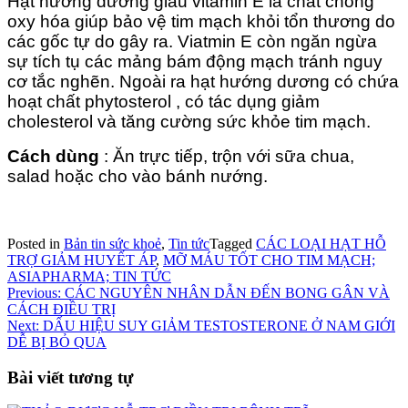
Hạt hướng dương giàu vitamin E là chất chống
oxy hóa giúp bảo vệ tim mạch khỏi tổn thương do
các gốc tự do gây ra. Viatmin E còn ngăn ngừa
sự tích tụ các mảng bám động mạch tránh nguy
cơ tắc nghẽn. Ngoài ra hạt hướng dương có chứa
hoạt chất phytosterol , có tác dụng giảm
cholesterol và tăng cường sức khỏe tim mạch.
Cách dùng
: Ăn trực tiếp, trộn với sữa chua,
salad hoặc cho vào bánh nướng.
Posted in
Bản tin sức khoẻ
,
Tin tức
Tagged
CÁC LOẠI HẠT HỖ
TRỢ GIẢM HUYẾT ÁP
,
MỠ MÁU TỐT CHO TIM MẠCH;
ASIAPHARMA; TIN TỨC
Điều
Previous:
CÁC NGUYÊN NHÂN DẪN ĐẾN BONG GÂN VÀ
CÁCH ĐIỀU TRỊ
hướng
Next:
DẤU HIỆU SUY GIẢM TESTOSTERONE Ở NAM GIỚI
bài
DỄ BỊ BỎ QUA
viết
Bài viết tương tự