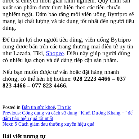
dược sĩ chuyên môn giàu kinh nghiệm. Quy trình sản
xuất sản phẩm được thực hiện theo các tiêu chuẩn
nghiêm ngặt. Đảm bảo rằng mỗi viên uống Bytripro sẽ
mang lại chất lượng và tác dụng tốt nhất đến người tiêu
dùng.
Để thuận lợi cho người tiêu dùng, viên uống Bytripro
cũng được bán trên các trang thương mại điện tử uy tín
như Lazada, Tiki,
Shopee
. Điều này giúp người dùng
có nhiều lựa chọn và dễ dàng tiếp cận sản phẩm.
Nếu bạn muốn được tư vấn hoặc đặt hàng nhanh
chóng, có thể liên hệ hotline:
028 2223 4466 – 037
823 4466 – 077 823 4466.
Posted in
Bản tin sức khoẻ
,
Tin tức
Điều
Previous:
Công dụng và cách sử dụng “Khởi Dương Khang +” để
đảm bảo hiệu quả tốt nhất
hướng
Next:
5 Cách giảm đau thường xuyên hiệu quả
bài
Bài viết tương tự