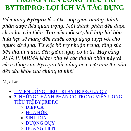
BYTRIPRO: LỢI ÍCH VÀ TÁC DỤNG
Viên uống
Bytripro
là sự kết hợp giữa những thành
phần dược liệu quan trọng. Mỗi thành phần đều được
chọn lọc cẩn thận. Tạo nên một sự phối hợp hài hòa
hứa hẹn sẽ mang đến nhiều công dụng tuyệt vời cho
người sử dụng. Từ việc hỗ trợ nhuận tràng, tăng sức
bền thành mạch, đến giảm nguy cơ bị trĩ. Hãy cùng
ASIA PHARMA khám phá về các thành phần này và
cách dùng của Byrripro tác động tích cực như thế nào
đến sức khỏe của chúng ta nhé!
Mục Lục
1. VIÊN UỐNG TIÊU TRĨ BYTRIPRO LÀ GÌ?
2. NHỮNG THÀNH PHẦN CÓ TRONG VIÊN UỐNG
TIÊU TRĨ BYTRIPRO
DIẾP CÁ
HOA HÒE
SINH ĐỊA
ĐƯƠNG QUY
HOÀNG LIÊN