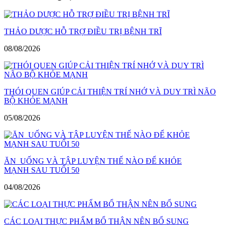
viết
THẢO DƯỢC HỖ TRỢ ĐIỀU TRỊ BỆNH TRĨ
08/08/2026
THÓI QUEN GIÚP CẢI THIỆN TRÍ NHỚ VÀ DUY TRÌ NÃO
BỘ KHỎE MẠNH
05/08/2026
ĂN UỐNG VÀ TẬP LUYỆN THẾ NÀO ĐỂ KHỎE
MẠNH SAU TUỔI 50
04/08/2026
CÁC LOẠI THỰC PHẨM BỔ THẬN NÊN BỔ SUNG