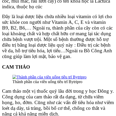
cóc, mũi mác, rau lưỡi cày) có tên khoa học là Lactuca
indica, thuộc họ cúc
Đây là loại dược liệu chứa nhiều loại vitamin có lợi cho
sức khỏe con người như Vitamin A, C, E và vitamin
B9, B2, B6,… Ngoài ra, thành phần của cây còn có các
loại khoáng chất và hợp chất hữu cơ mang lại tác dụng
chữa bệnh vượt trội. Một số bệnh thường được hỗ trợ
điều trị bằng loại dược liệu quý này : Điều trị các bệnh
về da, hỗ trợ tiêu hóa, lợi tiểu…
Ngoài ra Bồ Công Anh
cũng giúp làm lợi mật, bảo vệ gan.
CAM THẢO
Thành phần của viên uống tiêu trĩ Bytripro
Cam thảo một vị thuốc quý lâu đời trong y học Đông y.
Công dụng của cam thảo rất đa dạng, từ chữa viêm
họng, ho, đờm. Cũng như các vấn đề tiêu hóa như viêm
loét dạ dày, tá tràng, bồi bổ cơ thể, chống co thắt và
nâng cả khả năng miễn dịch.