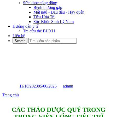
Sức khỏe cộng đồng
Bệnh thường gặp
Mất ngủ - Đau đầu - Hay quên
Tiêu Hóa Trĩ
Sức Khỏe Sinh Lý Nam
Hướng dẫn y tế
Tra cứu thẻ BHXH
Liên hệ
Các thảo dược quý trong viên
uống tiêu trĩ Bytripro: Lợi ích
và tác dụng
Posted on
11/10/2023
05/06/2025
by
admin
Trang chủ
»
Các thảo dược quý trong viên uống tiêu trĩ Bytripro:
Lợi ích và tác dụng
CÁC THẢO DƯỢC QUÝ TRONG
TRONG VIÊN UỐNG TIÊU TRĨ