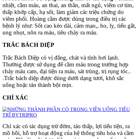
nhiệt, cầm máu, an thai, an thần, mất ngủ, viêm cơ tim,
thấp khớp cấp, hạ sốt, làm giảm các triệu chứng do
viêm phổi. Hoàng cầm được dùng trong điều trị các
bệnh lý như: Sốt cao kéo dài, cảm mạo,, ho, lỵ, tiểu gắt,
ung nhọt, nôn ra máu, tiêu chảy ra máu.
TRẮC BÁCH DIỆP
Trắc Bách Diệp có vị đắng, chát và tính hơi lạnh.
Thường được sử dụng để cầm máu trong trường hợp
chảy máu cam, đại tiện ra máu, sát trùng, trị rụng tóc..
.
Trắc bách diệp được dùng dưới dạng tươi, khô sắc
uống hoặc tán thành bột mịn.
CHỈ XÁC
Chỉ xác có tác dụng
trừ đờm, táo thấp, lợi tiểu tiện, ra
mồ hôi, hỗ trợ hoạt động của hệ thống tiêu hóa
và cầm