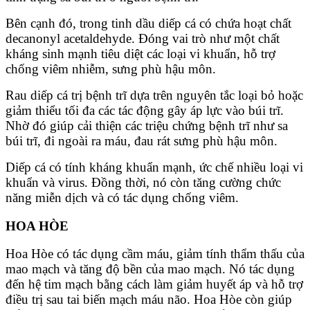
Bên cạnh đó, trong tinh dầu diếp cá có chứa hoạt chất
decanonyl acetaldehyde. Đóng vai trò như một chất
kháng sinh mạnh tiêu diệt các loại vi khuẩn, hỗ trợ
chống viêm nhiễm, sưng phù hậu môn.
Rau diếp cá trị bệnh trĩ dựa trên nguyên tắc loại bỏ hoặc
giảm thiểu tối đa các tác động gây áp lực vào búi trĩ.
Nhờ đó giúp cải thiện các triệu chứng bệnh trĩ như sa
búi trĩ, đi ngoài ra máu, đau rát sưng phù hậu môn.
Diếp cá có tính kháng khuẩn mạnh, ức chế nhiều loại vi
khuẩn và virus. Đồng thời, nó còn tăng cường chức
năng miễn dịch và có tác dụng chống viêm.
HOA HÒE
Hoa Hòe có tác dụng cầm máu, giảm tính thẩm thấu của
mao mạch và tăng độ bền của mao mạch. Nó tác dụng
đến hệ tim mạch bằng cách làm giảm huyết áp và hỗ trợ
điều trị sau tai biến mạch máu não. Hoa Hòe còn giúp