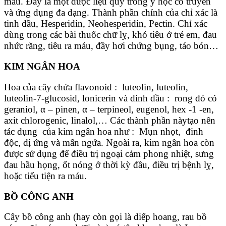
máu. Đây là một dược liệu quý trong y học cổ truyền
và ứng dụng đa dạng. Thành phần chính của chỉ xác là
tinh dầu, Hesperidin, Neohesperidin, Pectin. Chỉ xác
dùng trong các bài thuốc chữ lỵ, khó tiêu ở trẻ em, đau
nhức răng, tiêu ra máu, đầy hơi chứng bụng, táo bón…
KIM NGÂN HOA
Hoa của cây chứa flavonoid : luteolin,
luteolin,
luteolin-7-glucosid, lonicerin và dinh dầu :
rong đó có
geraniol, α – pinen, α – terpineol, eugenol, hex -1 -en,
axit chlorogenic, linalol,…
Các thành phần nàytạo nên
tác dụng của kim ngân hoa như :
Mụn nhọt, đinh
độc, dị ứng và mẩn ngứa. Ngoài ra, kim ngân hoa còn
được sử dụng để điều trị ngoại cảm phong nhiệt, sưng
đau hầu họng, ốt nóng ở thời kỳ đầu, điều trị bệnh lỵ,
hoặc tiểu tiện ra máu.
BỒ CÔNG ANH
Cây bồ công anh (hay còn gọi là diếp hoang, rau bồ