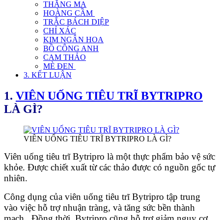
THĂNG MA
HOÀNG CẦM
TRẮC BÁCH DIỆP
CHỈ XÁC
KIM NGÂN HOA
BỒ CÔNG ANH
CAM THẢO
MÈ ĐEN
3. KẾT LUẬN
1.
VIÊN UỐNG TIÊU TRĨ BYTRIPRO
LÀ GÌ?
VIÊN UỐNG TIÊU TRĨ BYTRIPRO LÀ GÌ?
Viên uống tiêu trĩ Bytripro là một thực phẩm bảo vệ sức
khỏe. Được chiết xuất từ các thảo được có nguồn gốc tự
nhiên.
Công dụng của viên uống tiêu trĩ Bytripro tập trung
vào việc hỗ trợ nhuận tràng, và tăng sức bền thành
mạch . Đồng thời, Bytripro cũng hỗ trợ giảm nguy cơ