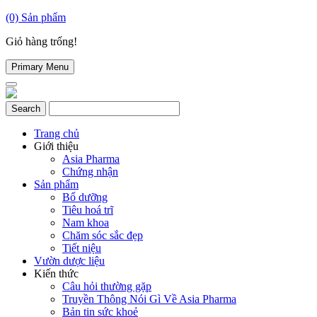
(0)
Sản phẩm
Giỏ hàng trống!
Primary Menu
Trang chủ
Giới thiệu
Asia Pharma
Chứng nhận
Sản phẩm
Bổ dưỡng
Tiêu hoá trĩ
Nam khoa
Chăm sóc sắc đẹp
Tiết niệu
Vườn dược liệu
Kiến thức
Câu hỏi thường gặp
Truyền Thông Nói Gì Về Asia Pharma
Bản tin sức khoẻ