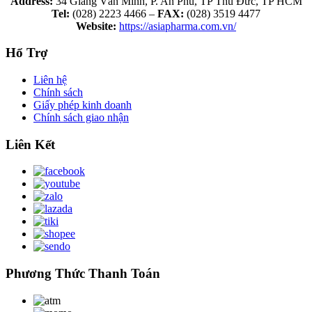
Address:
34 Giang Văn Minh, P. An Phú, TP Thủ Đức, TP HCM
Tel:
(028) 2223 4466 –
FAX:
(028) 3519 4477
Website:
https://asiapharma.com.vn/
Hổ Trợ
Liên hệ
Chính sách
Giấy phép kinh doanh
Chính sách giao nhận
Liên Kết
Phương Thức Thanh Toán