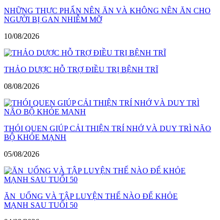
NHỮNG THỰC PHẨN NÊN ĂN VÀ KHÔNG NÊN ĂN CHO
NGƯỜI BỊ GAN NHIỄM MỠ
10/08/2026
THẢO DƯỢC HỖ TRỢ ĐIỀU TRỊ BỆNH TRĨ
08/08/2026
THÓI QUEN GIÚP CẢI THIỆN TRÍ NHỚ VÀ DUY TRÌ NÃO
BỘ KHỎE MẠNH
05/08/2026
ĂN UỐNG VÀ TẬP LUYỆN THẾ NÀO ĐỂ KHỎE
MẠNH SAU TUỔI 50