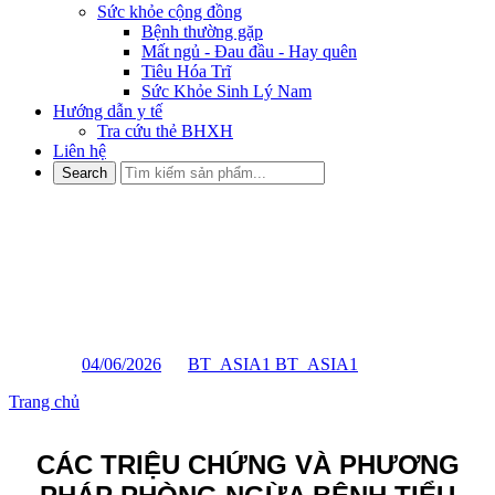
Sức khỏe cộng đồng
Bệnh thường gặp
Mất ngủ - Đau đầu - Hay quên
Tiêu Hóa Trĩ
Sức Khỏe Sinh Lý Nam
Hướng dẫn y tế
Tra cứu thẻ BHXH
Liên hệ
CÁC TRIỆU CHỨNG VÀ
PHƯƠNG PHÁP PHÒNG
NGỪA BỆNH TIỂU ĐƯỜNG
Posted on
04/06/2026
by
BT_ASIA1 BT_ASIA1
Trang chủ
»
CÁC TRIỆU CHỨNG VÀ PHƯƠNG PHÁP
PHÒNG NGỪA BỆNH TIỂU ĐƯỜNG
CÁC TRIỆU CHỨNG VÀ PHƯƠNG