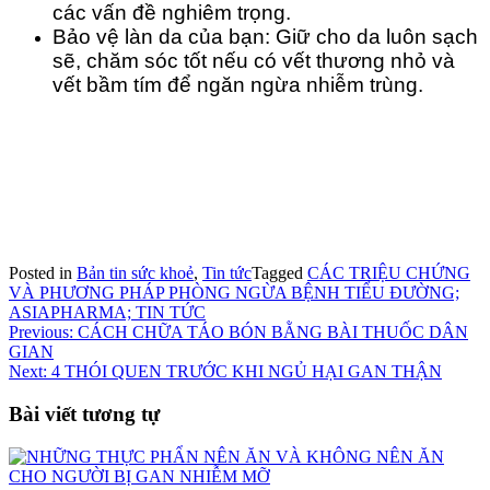
các vấn đề nghiêm trọng.
Bảo vệ làn da của bạn: Giữ cho da luôn sạch
sẽ, chăm sóc tốt nếu có vết thương nhỏ và
vết bầm tím để ngăn ngừa nhiễm trùng.
Posted in
Bản tin sức khoẻ
,
Tin tức
Tagged
CÁC TRIỆU CHỨNG
VÀ PHƯƠNG PHÁP PHÒNG NGỪA BỆNH TIỂU ĐƯỜNG;
ASIAPHARMA; TIN TỨC
Điều
Previous:
CÁCH CHỮA TÁO BÓN BẰNG BÀI THUỐC DÂN
GIAN
hướng
Next:
4 THÓI QUEN TRƯỚC KHI NGỦ HẠI GAN THẬN
bài
Bài viết tương tự
viết