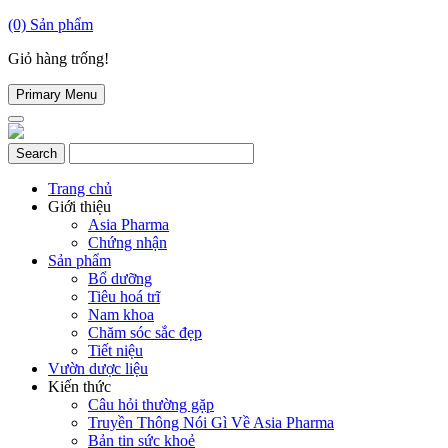
(0)
Sản phẩm
Giỏ hàng trống!
Primary Menu
Trang chủ
Giới thiệu
Asia Pharma
Chứng nhận
Sản phẩm
Bổ dưỡng
Tiêu hoá trĩ
Nam khoa
Chăm sóc sắc đẹp
Tiết niệu
Vườn dược liệu
Kiến thức
Câu hỏi thường gặp
Truyền Thông Nói Gì Về Asia Pharma
Bản tin sức khoẻ