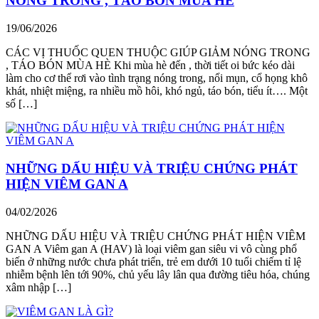
NÓNG TRONG , TÁO BÓN MÙA HÈ
19/06/2026
CÁC VỊ THUỐC QUEN THUỘC GIÚP GIẢM NÓNG TRONG
, TÁO BÓN MÙA HÈ Khi mùa hè đến , thời tiết oi bức kéo dài
làm cho cơ thể rơi vào tình trạng nóng trong, nổi mụn, cổ họng khô
khát, nhiệt miệng, ra nhiều mồ hôi, khó ngủ, táo bón, tiểu ít…. Một
số […]
NHỮNG DẤU HIỆU VÀ TRIỆU CHỨNG PHÁT
HIỆN VIÊM GAN A
04/02/2026
NHỮNG DẤU HIỆU VÀ TRIỆU CHỨNG PHÁT HIỆN VIÊM
GAN A Viêm gan A (HAV) là loại viêm gan siêu vi vô cùng phổ
biến ở những nước chưa phát triển, trẻ em dưới 10 tuổi chiếm tỉ lệ
nhiễm bệnh lên tới 90%, chủ yếu lây lân qua đường tiêu hóa, chúng
xâm nhập […]