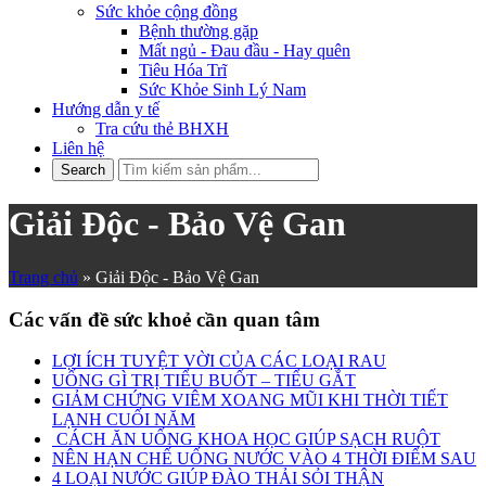
Sức khỏe cộng đồng
Bệnh thường gặp
Mất ngủ - Đau đầu - Hay quên
Tiêu Hóa Trĩ
Sức Khỏe Sinh Lý Nam
Hướng dẫn y tế
Tra cứu thẻ BHXH
Liên hệ
Giải Độc - Bảo Vệ Gan
Trang chủ
»
Giải Độc - Bảo Vệ Gan
Các vấn đề sức khoẻ cần quan tâm
LỢI ÍCH TUYỆT VỜI CỦA CÁC LOẠI RAU
UỐNG GÌ TRỊ TIỂU BUỐT – TIỂU GẮT
GIẢM CHỨNG VIÊM XOANG MŨI KHI THỜI TIẾT
LẠNH CUỐI NĂM
CÁCH ĂN UỐNG KHOA HỌC GIÚP SẠCH RUỘT
NÊN HẠN CHẾ UỐNG NƯỚC VÀO 4 THỜI ĐIỂM SAU
4 LOẠI NƯỚC GIÚP ĐÀO THẢI SỎI THẬN