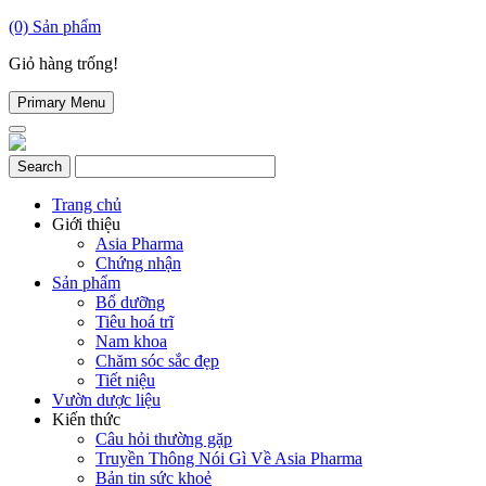
(0)
Sản phẩm
Giỏ hàng trống!
Primary Menu
Trang chủ
Giới thiệu
Asia Pharma
Chứng nhận
Sản phẩm
Bổ dưỡng
Tiêu hoá trĩ
Nam khoa
Chăm sóc sắc đẹp
Tiết niệu
Vườn dược liệu
Kiến thức
Câu hỏi thường gặp
Truyền Thông Nói Gì Về Asia Pharma
Bản tin sức khoẻ