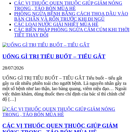
CÁC VỊ THUỐC QUEN THUỘC GIÚP GIẢM NÓNG
TRONG , TÁO BÓN MÙA HÈ
PHÒNG NGỪA BỆNH BẰNG CÁCH THOA DẦU VÀO
BÀN CHÂN VÀ RỐN TRƯỚC KHI ĐI NGỦ
CÁC LOẠI NƯỚC GIẢI NHIỆT MÙA HÈ
CÁC BIỆN PHÁP PHÒNG NGỪA CẢM CÚM KHI THỜI
TIẾT THAY ĐỔI
UỐNG GÌ TRỊ TIỂU BUỐT – TIỂU GẮT
28/07/2026
UỐNG GÌ TRỊ TIỂU BUỐT – TIỂU GẮT Tiểu buốt – tiểu gắt
gây ra rất nhiều phiền toái cho người bệnh. Là nguyên nhân gây ra
một số bệnh như lao thận, lao bàng quang, viêm niệu đạo… Ngoài
việc thăm khám, dùng thuốc theo chỉ định của bác sĩ thì chính chế
độ […]
CÁC VỊ THUỐC QUEN THUỘC GIÚP GIẢM