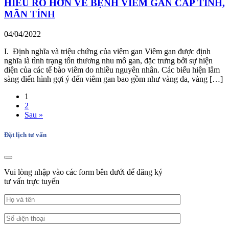
HIỂU RÕ HƠN VỀ BỆNH VIÊM GAN CẤP TÍNH,
MÃN TÍNH
04/04/2022
I. Định nghĩa và triệu chứng của viêm gan Viêm gan được định
nghĩa là tình trạng tổn thương nhu mô gan, đặc trưng bởi sự hiện
diện của các tế bào viêm do nhiều nguyên nhân. Các biểu hiện lâm
sàng điển hình gợi ý đến viêm gan bao gồm như vàng da, vàng […]
1
2
Sau »
Đặt lịch tư vấn
Vui lòng nhập vào các form bên dưới để đăng ký
tư vấn trực tuyến