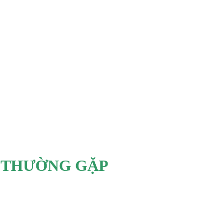
P
N THƯỜNG GẶP