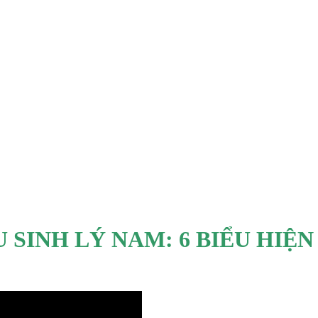
M: 6 BIỂU HIỆN THƯỜNG GẶ
HƯỜNG GẶP
U SINH LÝ NAM: 6 BIỂU HIỆ