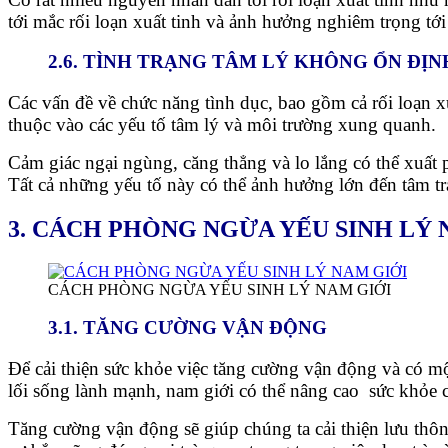
tới mắc rối loạn xuất tinh và ảnh hưởng nghiêm trọng tớ
2.6. TÌNH TRẠNG TÂM LÝ KHÔNG ỔN ĐỊN
Các vấn đề về chức năng tình dục, bao gồm cả rối loạn x
thuộc vào các yếu tố tâm lý và môi trường xung quanh.
Cảm giác ngại ngùng, căng thẳng và lo lắng có thể xuất p
Tất cả những yếu tố này có thể ảnh hưởng lớn đến tâm t
3. CÁCH PHÒNG NGỪA YẾU SINH LÝ 
CÁCH PHÒNG NGỪA YẾU SINH LÝ NAM GIỚI
3.1. TĂNG CƯỜNG VẬN ĐỘNG
Để cải thiện sức khỏe việc tăng cường vận động và có mộ
lối sống lành mạnh, nam giới có thể nâng cao sức khỏe
Tăng cường vận động sẽ giúp chúng ta cải thiện lưu thôn