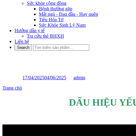
Sức khỏe cộng đồng
Bệnh thường gặp
Mất ngủ - Đau đầu - Hay quên
Tiêu Hóa Trĩ
Sức Khỏe Sinh Lý Nam
Hướng dẫn y tế
Tra cứu thẻ BHXH
Liên hệ
DẤU HIỆU YẾU SINH LÝ NA
Posted on
17/04/2025
04/06/2025
by
admin
Trang chủ
»
DẤU HIỆU YẾU SINH LÝ NAM: 6 BIỂU HIỆN T
DẤU HIỆU YẾ