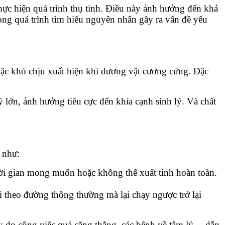
thực hiện quá trình thụ tinh. Điều này ảnh hưởng đến khả
rong quá trình tìm hiểu nguyên nhân gây ra vấn đề yếu
oặc khó chịu xuất hiện khi dương vật cương cứng. Đặc
 lớn, ảnh hưởng tiêu cực đến khía cạnh sinh lý. Và chất
 như:
hời gian mong muốn hoặc không thể xuất tinh hoàn toàn.
 theo đường thông thường mà lại chạy ngược trở lại
ay do công việc quá căng thẳng, các bệnh về tâm lý… dẫn