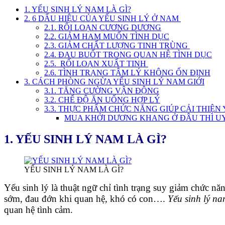
1. YẾU SINH LÝ NAM LÀ GÌ?
2. 6 DẤU HIỆU CỦA YẾU SINH LÝ Ở NAM
2.1. RỐI LOẠN CƯƠNG DƯƠNG
2.2. GIẢM HAM MUỐN TÌNH DỤC
2.3. GIẢM CHẤT LƯỢNG TINH TRÙNG
2.4. ĐAU BUỐT TRONG QUAN HỆ TÌNH DỤC
2.5. RỐI LOẠN XUẤT TINH
2.6. TÌNH TRẠNG TÂM LÝ KHÔNG ỔN ĐỊNH
3. CÁCH PHÒNG NGỪA YẾU SINH LÝ NAM GIỚI
3.1. TĂNG CƯỜNG VẬN ĐỘNG
3.2. CHẾ ĐỘ ĂN UỐNG HỢP LÝ
3.3. THỰC PHẨM CHỨC NĂNG GIÚP CẢI THIỆN
MUA KHỞI DƯƠNG KHANG Ở ĐÂU THÌ UY
1.
YẾU SINH LÝ NAM LÀ GÌ?
YẾU SINH LÝ NAM LÀ GÌ?
Yếu sinh lý là thuật ngữ chỉ tình trạng suy giảm chức n
sớm, đau đớn khi quan hệ, khó có con….
Yếu sinh lý n
quan hệ tình cảm.