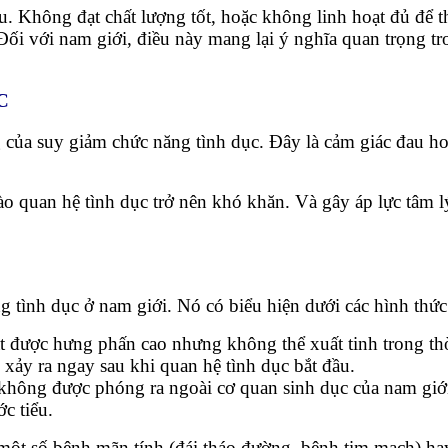
ếu. Không đạt chất lượng tốt, hoặc không linh hoạt đủ để 
 Đối với nam giới, điều này mang lại ý nghĩa quan trọng t
C
g của suy giảm chức năng tình dục. Đây là cảm giác đau h
o quan hệ tình dục trở nên khó khăn. Và gây áp lực tâm lý
g tình dục ở nam giới. Nó có biểu hiện dưới các hình thức
ạt được hưng phấn cao nhưng không thể xuất tinh trong t
 xảy ra ngay sau khi quan hệ tình dục bắt đầu.
không được phóng ra ngoài cơ quan sinh dục của nam giới
ớc tiểu.
ư một số bệnh mãn tính (đái tháo đường, bệnh tim mạch) h