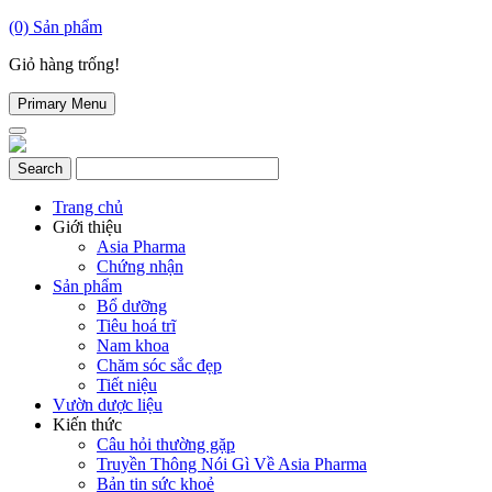
(0)
Sản phẩm
Giỏ hàng trống!
Primary Menu
Trang chủ
Giới thiệu
Asia Pharma
Chứng nhận
Sản phẩm
Bổ dưỡng
Tiêu hoá trĩ
Nam khoa
Chăm sóc sắc đẹp
Tiết niệu
Vườn dược liệu
Kiến thức
Câu hỏi thường gặp
Truyền Thông Nói Gì Về Asia Pharma
Bản tin sức khoẻ