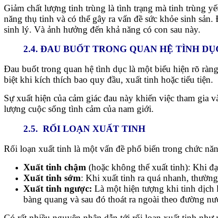
Giảm chất lượng tinh trùng là tình trạng mà tinh trùng y
năng thụ tinh và có thể gây ra vấn đề sức khỏe sinh sản.
sinh lý. Và ảnh hưởng đến khả năng có con sau này.
2.4. ĐAU BUỐT TRONG QUAN HỆ TÌNH DỤ
Đau buốt trong quan hệ tình dục là một biểu hiện rõ ràn
biệt khi kích thích bao quy đầu, xuất tinh hoặc tiểu tiện.
Sự xuất hiện của cảm giác đau này khiến việc tham gia và
lượng cuộc sống tình cảm của nam giới.
2.5. RỐI LOẠN XUẤT TINH
Rối loạn xuất tinh là một vấn đề phổ biến trong chức năn
Xuất tinh chậm
(hoặc không thể xuất tinh): Khi đ
Xuất tinh sớm
: Khi xuất tinh ra quá nhanh, thường
Xuất tinh ngược:
Là một hiện tượng khi tinh dịch 
bàng quang và sau đó thoát ra ngoài theo đường nư
Có rất nhiều nguyên nhân dẫn tới rối loạn xuất tinh nh