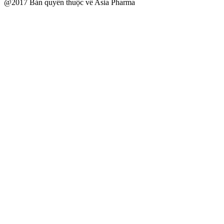
@2017 Bản quyền thuộc về Asia Pharma
Scroll
Up