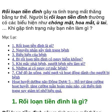
Rối loạn tiền đình
gây ra tình trạng mất thăng
bằng tư thế. Người bị
rối loạn tiền đình
thường
có các biểu hiện như
chóng mặt, hoa mắt, ù tai
,
… Khi gặp tình trạng này bạn nên làm gì ?
Mục Lục
1. Rối loạn tiền đình là gì?
2. Nguyên nhân gây tình trạng bệnh
3. Biểu hiện của bệnh
4. Bị rối loạn tiền đình có nguy hiểm không?
5. Khi mắc phải bệnh, người bệnh nên làm gì?
6. Những ai có nguy cơ mắc bệnh?
7. Chế độ ăn uống, nghỉ ngơi và hoạt động dành cho người bị
bệnh
Hoạt huyết dưỡng não Đông Dược 5 – Hỗ trợ tăng cường
hoạt huyết, tăng cường tuần hoàn máu não, cải thiện tình
trạng suy giảm trí nhớ hiệu quả.
1. Rối loạn tiền đình là gì?