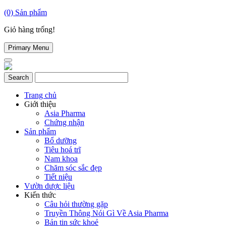
(0)
Sản phẩm
Giỏ hàng trống!
Primary Menu
Trang chủ
Giới thiệu
Asia Pharma
Chứng nhận
Sản phẩm
Bổ dưỡng
Tiêu hoá trĩ
Nam khoa
Chăm sóc sắc đẹp
Tiết niệu
Vườn dược liệu
Kiến thức
Câu hỏi thường gặp
Truyền Thông Nói Gì Về Asia Pharma
Bản tin sức khoẻ