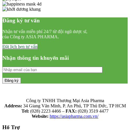
Đăng ký tư vấn
Nhận tư vấn miễn phí 24/7 từ đội ngũ dược sĩ,
của Công ty ASIA PHARMA.
Đặt lịch hẹn tư vấn
Nhận thông tin khuyến mãi
Công ty TNHH Thương Mại Asia Pharma
Address:
34 Giang Văn Minh, P. An Phú, TP Thủ Đức, TP HCM
Tel:
(028) 2223 4466 –
FAX:
(028) 3519 4477
Website:
https://asiapharma.com.vn/
Hổ Trợ