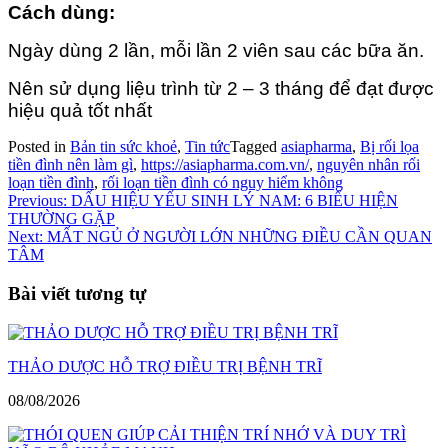
Cách dùng:
Ngày dùng 2 lần, mỗi lần 2 viên sau các bữa ăn.
Nên sử dụng liệu trình từ 2 – 3 tháng để đạt được
hiệu quả tốt nhất
Posted in
Bản tin sức khoẻ
,
Tin tức
Tagged
asiapharma
,
Bị rối lọa
tiền đình nên làm gì
,
https://asiapharma.com.vn/
,
nguyên nhân rối
loạn tiền đình
,
rối loạn tiền đình có nguy hiểm không
Điều
Previous:
DẤU HIỆU YẾU SINH LÝ NAM: 6 BIỂU HIỆN
THƯỜNG GẶP
hướng
Next:
MẤT NGỦ Ở NGƯỜI LỚN NHỮNG ĐIỀU CẦN QUAN
bài
TÂM
viết
Bài viết tương tự
THẢO DƯỢC HỖ TRỢ ĐIỀU TRỊ BỆNH TRĨ
08/08/2026