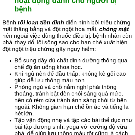
hoạt động dành cho người bị
bệnh
Bệnh
rối loạn tiền đình
điển hình bởi triệu chứng
mất thăng bằng và đột ngột hoa mắt,
chóng mặt
nên ngoài việc dùng thuốc điều trị, bệnh nhân còn
phải thay đổi lối sống sao cho hạn chế xuất hiện
đột ngột triệu chứng gây nguy hiểm:
Bổ sung đầy đủ chất dinh dưỡng thông qua
chế độ ăn uống khoa học.
Khi ngủ nên để đầu thấp, không kê gối cao
giúp dễ lưu thông máu hơn.
Phòng ngủ và chỗ nằm nghỉ phải thông
thoáng, tránh bật đèn chói sáng quá mức,
nên có rèm cửa tránh ánh sáng chói từ bên
ngoài. Không gian hạn chế ồn ào và tiếng la
hét lớn.
Tập vận động nhẹ và tập các bài thể dục như
bài tập dưỡng sinh, yoga với cường độ vừa
phải để giúp lưu thông máu tốt cũng là cách