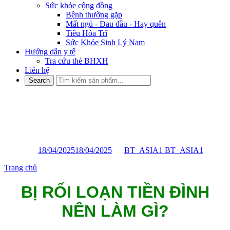
Sức khỏe cộng đồng
Bệnh thường gặp
Mất ngủ - Đau đầu - Hay quên
Tiêu Hóa Trĩ
Sức Khỏe Sinh Lý Nam
Hướng dẫn y tế
Tra cứu thẻ BHXH
Liên hệ
BỊ RỐI LOẠN TIỀN ĐÌNH
NÊN LÀM GÌ?
Posted on
18/04/2025
18/04/2025
by
BT_ASIA1 BT_ASIA1
Trang chủ
»
BỊ RỐI LOẠN TIỀN ĐÌNH NÊN LÀM GÌ?
BỊ RỐI LOẠN TIỀN ĐÌNH
NÊN LÀM GÌ?