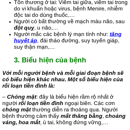
Tổn thương ở tai: Viêm tai giữa, viêm tai trong
do vi khuẩn hoặc virus, bệnh Menire, nhiễm
độc tai do dùng thuốc,…
Người có bất thường về mạch máu não, sau
đột quỵ
, u não,…
Người mắc các bệnh lý mạn tính như:
tăng
huyết áp
, đái tháo đường, suy tuyến giáp,
suy thận mạn,…
3. Biểu hiện của bệnh
Với mỗi người bệnh và mỗi giai đoạn bệnh sẽ
có biểu hiện khác nhau. Một số biểu hiện của
rối loạn tiền đình là:
–
Chóng mặt
: đây là biểu hiện rầm rộ nhất ở
người
rối loạn tiền đình
ngoại biên. Các cơn
chóng mặt
thường diễn ra thoáng qua. Người
bệnh thường cảm thấy
mất thăng bằng
,
choáng
váng, hoa mắt
, ù tai, không đứng vững,…