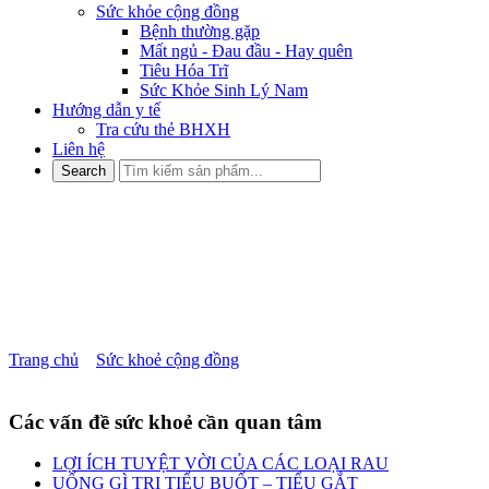
Sức khỏe cộng đồng
Bệnh thường gặp
Mất ngủ - Đau đầu - Hay quên
Tiêu Hóa Trĩ
Sức Khỏe Sinh Lý Nam
Hướng dẫn y tế
Tra cứu thẻ BHXH
Liên hệ
2 loại thuốc không nên dùng
bừa bãi nếu không muốn “rước
họa vào thân”
Trang chủ
»
Sức khoẻ cộng đồng
»
2 loại thuốc không nên dùng
bừa bãi nếu không muốn “rước họa vào thân”
Các vấn đề sức khoẻ cần quan tâm
LỢI ÍCH TUYỆT VỜI CỦA CÁC LOẠI RAU
UỐNG GÌ TRỊ TIỂU BUỐT – TIỂU GẮT