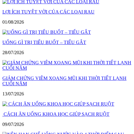
LỢI ÍCH TUYỆT VỜI CỦA CÁC LOẠI RAU
01/08/2026
UỐNG GÌ TRỊ TIỂU BUỐT – TIỂU GẮT
28/07/2026
GIẢM CHỨNG VIÊM XOANG MŨI KHI THỜI TIẾT LẠNH
CUỐI NĂM
13/07/2026
CÁCH ĂN UỐNG KHOA HỌC GIÚP SẠCH RUỘT
09/07/2026