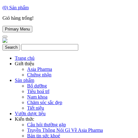
(0)
Sản phẩm
Giỏ hàng trống!
Primary Menu
Trang chủ
Giới thiệu
Asia Pharma
Chứng nhận
Sản phẩm
Bổ dưỡng
Tiêu hoá trĩ
Nam khoa
Chăm sóc sắc đẹp
Tiết niệu
Vườn dược liệu
Kiến thức
Câu hỏi thường gặp
Truyền Thông Nói Gì Về Asia Pharma
Bản tin sức khoẻ