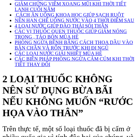
GIẢM CHỨNG VIÊM XOANG MŨI KHI THỜI TIẾT
LẠNH CUỐI NĂM
CÁCH ĂN UỐNG KHOA HỌC GIÚP SẠCH RUỘT
NÊN HẠN CHẾ UỐNG NƯỚC VÀO 4 THỜI ĐIỂM SAU
4 LOẠI NƯỚC GIÚP ĐÀO THẢI SỎI THẬN
CÁC VỊ THUỐC QUEN THUỘC GIÚP GIẢM NÓNG
TRONG , TÁO BÓN MÙA HÈ
PHÒNG NGỪA BỆNH BẰNG CÁCH THOA DẦU VÀO
BÀN CHÂN VÀ RỐN TRƯỚC KHI ĐI NGỦ
CÁC LOẠI NƯỚC GIẢI NHIỆT MÙA HÈ
CÁC BIỆN PHÁP PHÒNG NGỪA CẢM CÚM KHI THỜI
TIẾT THAY ĐỔI
2 LOẠI THUỐC KHÔNG
NÊN SỬ DỤNG BỪA BÃI
NẾU KHÔNG MUỐN “RƯỚC
HỌA VÀO THÂN”
Trên thực tế, một số loại thuốc đã bị cấm ở