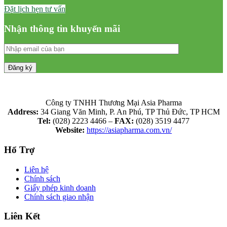
Đặt lịch hẹn tư vấn
Nhận thông tin khuyến mãi
Công ty TNHH Thương Mại Asia Pharma
Address:
34 Giang Văn Minh, P. An Phú, TP Thủ Đức, TP HCM
Tel:
(028) 2223 4466 –
FAX:
(028) 3519 4477
Website:
https://asiapharma.com.vn/
Hổ Trợ
Liên hệ
Chính sách
Giấy phép kinh doanh
Chính sách giao nhận
Liên Kết