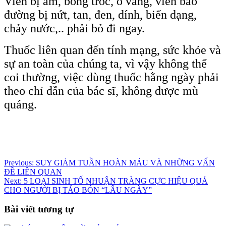
Viên bị ẩm, bong tróc, ố vàng, viên bao
đường bị nứt, tan, đen, dính, biến dạng,
chảy nước,.. phải bỏ đi ngay.
Thuốc liên quan đến tính mạng, sức khỏe và
sự an toàn của chúng ta, vì vậy không thể
coi thường, việc dùng thuốc hằng ngày phải
theo chỉ dẫn của bác sĩ, không được mù
quáng.
Điều
Previous:
SUY GIẢM TUẦN HOÀN MÁU VÀ NHỮNG VẤN
ĐỀ LIÊN QUAN
hướng
Next:
5 LOẠI SINH TỐ NHUẬN TRÀNG CỰC HIỆU QUẢ
bài
CHO NGƯỜI BỊ TÁO BÓN “LÂU NGÀY”
viết
Bài viết tương tự