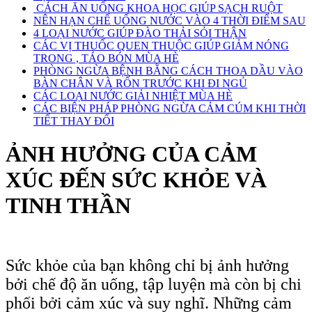
CÁCH ĂN UỐNG KHOA HỌC GIÚP SẠCH RUỘT
NÊN HẠN CHẾ UỐNG NƯỚC VÀO 4 THỜI ĐIỂM SAU
4 LOẠI NƯỚC GIÚP ĐÀO THẢI SỎI THẬN
CÁC VỊ THUỐC QUEN THUỘC GIÚP GIẢM NÓNG
TRONG , TÁO BÓN MÙA HÈ
PHÒNG NGỪA BỆNH BẰNG CÁCH THOA DẦU VÀO
BÀN CHÂN VÀ RỐN TRƯỚC KHI ĐI NGỦ
CÁC LOẠI NƯỚC GIẢI NHIỆT MÙA HÈ
CÁC BIỆN PHÁP PHÒNG NGỪA CẢM CÚM KHI THỜI
TIẾT THAY ĐỔI
ẢNH HƯỞNG CỦA CẢM
XÚC ĐẾN SỨC KHỎE VÀ
TINH THẦN
Sức khỏe của bạn không chỉ bị ảnh hưởng
bởi chế độ ăn uống, tập luyện mà còn bị chi
phối bởi cảm xúc và suy nghĩ. Những cảm