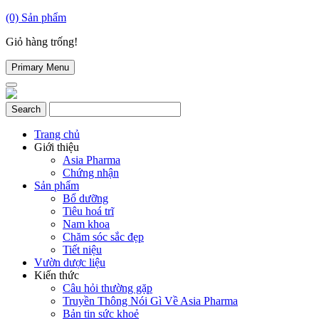
(0)
Sản phẩm
Giỏ hàng trống!
Primary Menu
Trang chủ
Giới thiệu
Asia Pharma
Chứng nhận
Sản phẩm
Bổ dưỡng
Tiêu hoá trĩ
Nam khoa
Chăm sóc sắc đẹp
Tiết niệu
Vườn dược liệu
Kiến thức
Câu hỏi thường gặp
Truyền Thông Nói Gì Về Asia Pharma
Bản tin sức khoẻ