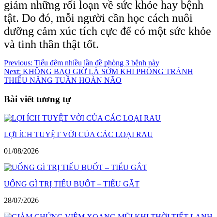
giảm những rối loạn về sức khỏe hay bệnh
tật. Do đó, mỗi người cần học cách nuôi
dưỡng cảm xúc tích cực để có một sức khỏe
và tinh thần thật tốt.
Điều
Previous:
Tiểu đêm nhiều lần đề phòng 3 bệnh này
Next:
KHÔNG BAO GIỜ LÀ SỚM KHI PHÒNG TRÁNH
hướng
THIỂU NĂNG TUẦN HOÀN NÃO
bài
Bài viết tương tự
viết
LỢI ÍCH TUYỆT VỜI CỦA CÁC LOẠI RAU
01/08/2026
UỐNG GÌ TRỊ TIỂU BUỐT – TIỂU GẮT
28/07/2026