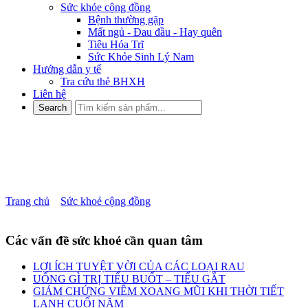
Sức khỏe cộng đồng
Bệnh thường gặp
Mất ngủ - Đau đầu - Hay quên
Tiêu Hóa Trĩ
Sức Khỏe Sinh Lý Nam
Hướng dẫn y tế
Tra cứu thẻ BHXH
Liên hệ
Ảnh hưởng của cảm xúc đến
sức khỏe và tinh thần
Trang chủ
»
Sức khoẻ cộng đồng
»
Ảnh hưởng của cảm xúc đến
sức khỏe và tinh thần
Các vấn đề sức khoẻ cần quan tâm
LỢI ÍCH TUYỆT VỜI CỦA CÁC LOẠI RAU
UỐNG GÌ TRỊ TIỂU BUỐT – TIỂU GẮT
GIẢM CHỨNG VIÊM XOANG MŨI KHI THỜI TIẾT
LẠNH CUỐI NĂM