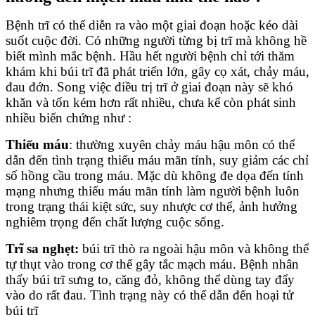
Bệnh trĩ có thể diễn ra vào một giai đoạn hoặc kéo dài
suốt cuộc đời. Có những người từng bị trĩ mà không hề
biết mình mắc bệnh. Hầu hết người bệnh chỉ tới thăm
khám khi búi trĩ đã phát triển lớn, gây cọ xát, chảy máu,
đau đớn. Song việc điều trị trĩ ở giai đoạn này sẽ khó
khăn và tốn kém hơn rất nhiều, chưa kể còn phát sinh
nhiều biến chứng như :
Thiếu máu
: thường xuyên chảy máu hậu môn có thể
dẫn đến tình trạng thiếu máu mãn tính, suy giảm các chỉ
số hồng cầu trong máu. Mặc dù không đe dọa đến tính
mạng nhưng thiếu máu mãn tính làm người bệnh luôn
trong trạng thái kiệt sức, suy nhược cơ thể, ảnh hưởng
nghiêm trọng đến chất lượng cuộc sống.
Trĩ sa nghẹt:
búi trĩ thò ra ngoài hậu môn và không thể
tự thụt vào trong cơ thể gây tắc mạch máu. Bệnh nhân
thấy búi trĩ sưng to, căng đỏ, không thể dùng tay đẩy
vào do rất đau. Tình trạng này có thể dẫn đến hoại tử
búi trĩ