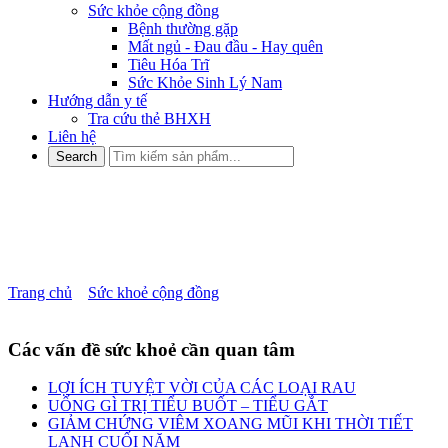
Sức khỏe cộng đồng
Bệnh thường gặp
Mất ngủ - Đau đầu - Hay quên
Tiêu Hóa Trĩ
Sức Khỏe Sinh Lý Nam
Hướng dẫn y tế
Tra cứu thẻ BHXH
Liên hệ
BỆNH TRĨ VÀ NHỮNG LIÊN
QUAN ĐẾN MẠCH MÁU
Trang chủ
»
Sức khoẻ cộng đồng
»
BỆNH TRĨ VÀ NHỮNG
LIÊN QUAN ĐẾN MẠCH MÁU
Các vấn đề sức khoẻ cần quan tâm
LỢI ÍCH TUYỆT VỜI CỦA CÁC LOẠI RAU
UỐNG GÌ TRỊ TIỂU BUỐT – TIỂU GẮT
GIẢM CHỨNG VIÊM XOANG MŨI KHI THỜI TIẾT
LẠNH CUỐI NĂM