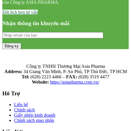
của Công ty ASIA PHARMA.
Đặt lịch hẹn tư vấn
Nhận thông tin khuyến mãi
Công ty TNHH Thương Mại Asia Pharma
Address:
34 Giang Văn Minh, P. An Phú, TP Thủ Đức, TP HCM
Tel:
(028) 2223 4466 –
FAX:
(028) 3519 4477
Website:
https://asiapharma.com.vn/
Hổ Trợ
Liên hệ
Chính sách
Giấy phép kinh doanh
Chính sách giao nhận