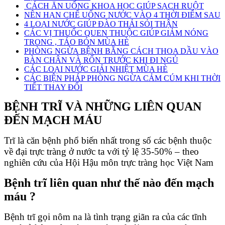
CÁCH ĂN UỐNG KHOA HỌC GIÚP SẠCH RUỘT
NÊN HẠN CHẾ UỐNG NƯỚC VÀO 4 THỜI ĐIỂM SAU
4 LOẠI NƯỚC GIÚP ĐÀO THẢI SỎI THẬN
CÁC VỊ THUỐC QUEN THUỘC GIÚP GIẢM NÓNG
TRONG , TÁO BÓN MÙA HÈ
PHÒNG NGỪA BỆNH BẰNG CÁCH THOA DẦU VÀO
BÀN CHÂN VÀ RỐN TRƯỚC KHI ĐI NGỦ
CÁC LOẠI NƯỚC GIẢI NHIỆT MÙA HÈ
CÁC BIỆN PHÁP PHÒNG NGỪA CẢM CÚM KHI THỜI
TIẾT THAY ĐỔI
BỆNH TRĨ VÀ NHỮNG LIÊN QUAN
ĐẾN MẠCH MÁU
Trĩ là căn bệnh phổ biến nhất trong số các bệnh thuộc
về đại trực tràng ở nước ta với tỷ lệ 35-50% – theo
nghiên cứu của Hội Hậu môn trực tràng học Việt Nam
Bệnh trĩ liên quan như thế nào đến mạch
máu ?
Bệnh trĩ gọi nôm na là tình trạng giãn ra của các tĩnh