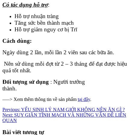
Có tác dụng hỗ trợ
:
Hỗ trợ nhuận tràng
Tăng sức bền thành mạch
Hỗ trợ giảm nguy cơ bị Trĩ
Cách dùng:
Ngày dùng 2 lần, mỗi lần 2 viên sau các bữa ăn.
Nên sử dùng mỗi đợt từ 2 – 3 tháng để đạt được hiệu
quả tốt nhất.
Đối tượng sử dụng
: Người trưởng
thành.
—–> Xem thêm thông tin về sản phẩm
tại đây
.
Điều
Previous:
YẾU SINH LÝ NAM GIỚI KHÔNG NÊN ĂN GÌ ?
Next:
SUY GIÃN TĨNH MẠCH VÀ NHỮNG VẤN ĐỀ LIÊN
hướng
QUAN
bài
Bài viết tương tự