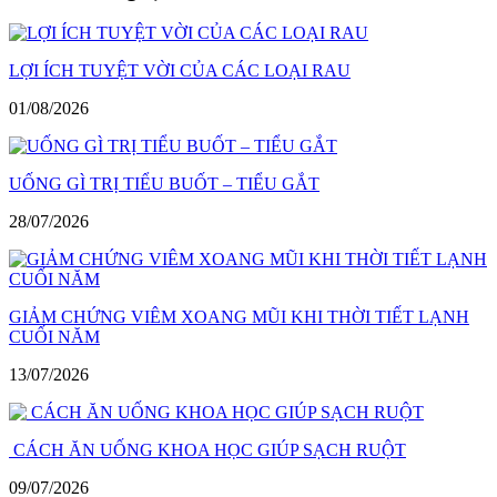
viết
LỢI ÍCH TUYỆT VỜI CỦA CÁC LOẠI RAU
01/08/2026
UỐNG GÌ TRỊ TIỂU BUỐT – TIỂU GẮT
28/07/2026
GIẢM CHỨNG VIÊM XOANG MŨI KHI THỜI TIẾT LẠNH
CUỐI NĂM
13/07/2026
CÁCH ĂN UỐNG KHOA HỌC GIÚP SẠCH RUỘT
09/07/2026