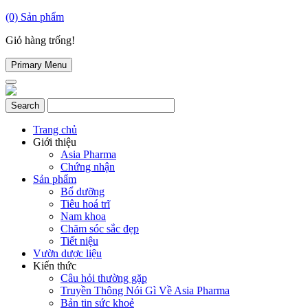
(0)
Sản phẩm
Giỏ hàng trống!
Primary Menu
Trang chủ
Giới thiệu
Asia Pharma
Chứng nhận
Sản phẩm
Bổ dưỡng
Tiêu hoá trĩ
Nam khoa
Chăm sóc sắc đẹp
Tiết niệu
Vườn dược liệu
Kiến thức
Câu hỏi thường gặp
Truyền Thông Nói Gì Về Asia Pharma
Bản tin sức khoẻ