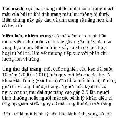
Tắc mạch
: cục máu đông rất dễ hình thành trong mạch
máu của búi trĩ khi tình trạng máu lưu thông bị ứ trệ.
Biến chứng này gây đau và tình trạng sẽ nặng hơn khi
có hoại tử.
Viêm loét, nhiễm trùng
: có thể viêm da quanh hậu
môn, viêm nhú hoặc viêm khe gây ngứa ngáy, đau rát
vùng hậu môn. Nhiễm trùng xảy ra khi có loét hoặc
hoại tử búi trĩ, làm vết thương tiếp xúc với phân chứ
lượng lớn vi trùng.
Ung thư đại tràng
: một cuộc nghiên cứu kéo dài suốt
10 năm (2000 – 2010) trên quy mô lớn của đại học Y
khoa Đài Trung (Đài Loan) đã chỉ ra mối liên hệ rõ ràng
giữa trĩ và ung thư đại tràng. Người mắc bệnh trĩ có
nguy cơ ung thư đại trực tràng cao gấp 2,9 lần người
bình thường hoặc người mắc các bệnh lý khác, điều trị
trĩ giúp giảm 50% nguy cơ mắc ung thư đại trực tràng.
Bệnh trĩ là một bệnh lý tiêu hóa lành tính, song có thể