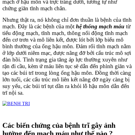
mạch ở hậu môn và trực tràng dưới, tương tự như
chứng giãn tĩnh mạch chân.
Nhưng thật ra, nó không chỉ đơn thuần là bệnh của tĩnh
mạch. Đây là các bệnh của một
hệ thống mạch máu
từ
tiểu động mạch, tĩnh mạch, thông nối động tĩnh mạch
đến cơ trơn và mô liên kết, được lót bởi lớp biểu mô
bình thường của ống hậu môn. Đám rối tĩnh mạch nằm
ở lớp dưới niêm mạc, được nâng đỡ bởi cấu trúc mô sợi
đàn hồi. Tình trạng gia tăng áp lực thường xuyên như
rặn đi cầu, kèm ứ máu liên tục sẽ dẫn đến phình giãn và
tạo các búi trĩ trong lòng ống hậu môn. Đồng thời càng
lớn tuổi, các cấu trúc mô liên kết nâng đỡ ngày càng bị
suy yếu, các búi trĩ tụt dần ra khỏi lỗ hậu môn dẫn đến
trĩ nội sa.
Các biến chứng của bệnh trĩ gây ảnh
hưởng đến mạch máu như thế nào ?