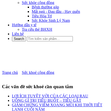
Sức khỏe cộng đồng
Bệnh thường gặp
Mất ngủ - Đau đầu - Hay quên
Tiêu Hóa Trĩ
Sức Khỏe Sinh Lý Nam
Hướng dẫn y tế
Tra cứu thẻ BHXH
Liên hệ
Trị hơi thở có mùi tại nhà –
Asia Pharma
Trang chủ
»
Sức khoẻ cộng đồng
»
Trị hơi thở có mùi tại nhà – Asia
Pharma
Các vấn đề sức khoẻ cần quan tâm
LỢI ÍCH TUYỆT VỜI CỦA CÁC LOẠI RAU
UỐNG GÌ TRỊ TIỂU BUỐT – TIỂU GẮT
GIẢM CHỨNG VIÊM XOANG MŨI KHI THỜI TIẾT
LẠNH CUỐI NĂM