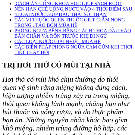
CÁCH ĂN UỐNG KHOA HỌC GIÚP SẠCH RUỘT
NÊN HẠN CHẾ UỐNG NƯỚC VÀO 4 THỜI ĐIỂM SAU
4 LOẠI NƯỚC GIÚP ĐÀO THẢI SỎI THẬN
CÁC VỊ THUỐC QUEN THUỘC GIÚP GIẢM NÓNG
TRONG , TÁO BÓN MÙA HÈ
PHÒNG NGỪA BỆNH BẰNG CÁCH THOA DẦU VÀO
BÀN CHÂN VÀ RỐN TRƯỚC KHI ĐI NGỦ
CÁC LOẠI NƯỚC GIẢI NHIỆT MÙA HÈ
CÁC BIỆN PHÁP PHÒNG NGỪA CẢM CÚM KHI THỜI
TIẾT THAY ĐỔI
TRỊ HƠI THỞ CÓ MÙI TẠI NHÀ
Hơi thở có mùi khó chịu thường do thói
quen vệ sinh răng miệng không đúng cách,
hiện tượng nhiễm trùng xảy ra trong miệng,
thói quen không lành mạnh, chẳng hạn như
hút thuốc và uống rượu, và do thực phẩm
bạn ăn. Những nguyên nhân khác bao gồm
khô miệng, nhiễm trùng đường hô hấp, các