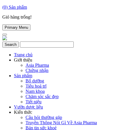
(0)
Sản phẩm
Giỏ hàng trống!
Primary Menu
Trang chủ
Giới thiệu
Asia Pharma
Chứng nhận
Sản phẩm
Bổ dưỡng
Tiêu hoá trĩ
Nam khoa
Chăm sóc sắc đẹp
Tiết niệu
Vườn dược liệu
Kiến thức
Câu hỏi thường gặp
Truyền Thông Nói Gì Về Asia Pharma
Bản tin sức khoẻ