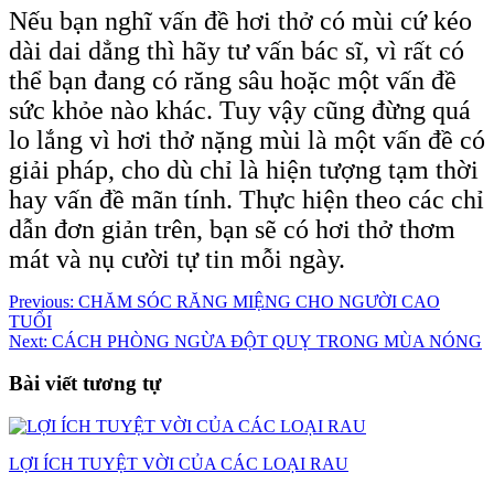
Nếu bạn nghĩ vấn đề hơi thở có mùi cứ kéo
dài dai dẳng thì hãy tư vấn bác sĩ, vì rất có
thể bạn đang có răng sâu hoặc một vấn đề
sức khỏe nào khác. Tuy vậy cũng đừng quá
lo lắng vì hơi thở nặng mùi là một vấn đề có
giải pháp, cho dù chỉ là hiện tượng tạm thời
hay vấn đề mãn tính. Thực hiện theo các chỉ
dẫn đơn giản trên, bạn sẽ có hơi thở thơm
mát và nụ cười tự tin mỗi ngày.
Điều
Previous:
CHĂM SÓC RĂNG MIỆNG CHO NGƯỜI CAO
TUỔI
hướng
Next:
CÁCH PHÒNG NGỪA ĐỘT QUỴ TRONG MÙA NÓNG
bài
Bài viết tương tự
viết
LỢI ÍCH TUYỆT VỜI CỦA CÁC LOẠI RAU