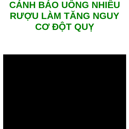
CẢNH BÁO UỐNG NHIỀU
RƯỢU LÀM TĂNG NGUY
CƠ ĐỘT QUỴ