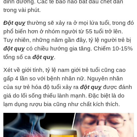
dinh dưỡng. Các tế bào não bắt đầu chết dần
trong vài phút.
Đột quỵ
thường sẽ xảy ra ở mọi lứa tuổi, trong đó
phổ biến hơn ở nhóm người từ 55 tuổi trở lên.
Tuy nhiên, những năm gần đây, tỷ lệ người trẻ bị
đột quỵ
có chiều hướng gia tăng. Chiếm 10-15%
tổng số ca
đột quỵ
.
Xét về giới tính, tỷ lệ nam giới trẻ tuổi cũng cao
gấp 4 lần so với bệnh nhân nữ. Nguyên nhân
của sự trẻ hóa độ tuổi xảy ra
đột quỵ
được đánh
giá do lối sống thiếu lành mạnh. Đặc biệt là do
lạm dụng rượu bia cũng như chất kích thích.