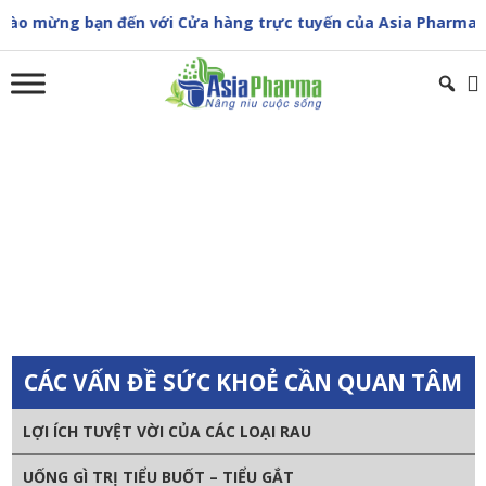
Skip
g bạn đến với Cửa hàng trực tuyến của Asia Pharma
to
content
CẢNH BÁO UỐNG NHIỀU RƯỢU LÀM TĂNG
NGUY CƠ ĐỘT QUỴ
Trang chủ
»
Sức khoẻ cộng đồng
»
CẢNH BÁO UỐNG NHIỀU
RƯỢU LÀM TĂNG NGUY CƠ ĐỘT QUỴ
CÁC VẤN ĐỀ SỨC KHOẺ CẦN QUAN TÂM
LỢI ÍCH TUYỆT VỜI CỦA CÁC LOẠI RAU
UỐNG GÌ TRỊ TIỂU BUỐT – TIỂU GẮT