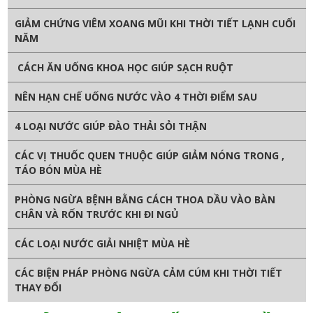
GIẢM CHỨNG VIÊM XOANG MŨI KHI THỜI TIẾT LẠNH CUỐI
NĂM
CÁCH ĂN UỐNG KHOA HỌC GIÚP SẠCH RUỘT
NÊN HẠN CHẾ UỐNG NƯỚC VÀO 4 THỜI ĐIỂM SAU
4 LOẠI NƯỚC GIÚP ĐÀO THẢI SỎI THẬN
CÁC VỊ THUỐC QUEN THUỘC GIÚP GIẢM NÓNG TRONG ,
TÁO BÓN MÙA HÈ
PHÒNG NGỪA BỆNH BẰNG CÁCH THOA DẦU VÀO BÀN
CHÂN VÀ RỐN TRƯỚC KHI ĐI NGỦ
CÁC LOẠI NƯỚC GIẢI NHIỆT MÙA HÈ
CÁC BIỆN PHÁP PHÒNG NGỪA CẢM CÚM KHI THỜI TIẾT
THAY ĐỔI