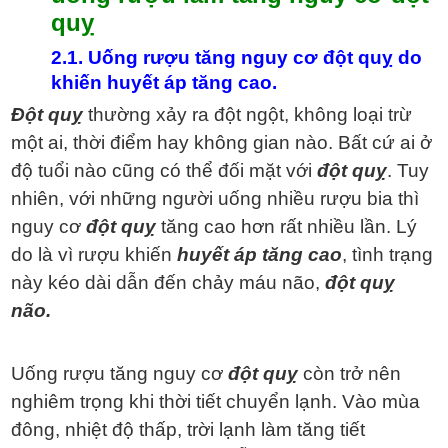
quỵ
2.1. Uống rượu tăng nguy cơ đột quỵ do
khiến huyết áp tăng cao.
Đột quỵ
thường xảy ra đột ngột, không loại trừ
một ai, thời điểm hay không gian nào. Bất cứ ai ở
độ tuổi nào cũng có thể đối mặt với
đột quỵ
. Tuy
nhiên, với những người uống nhiều rượu bia thì
nguy cơ
đột quỵ
tăng cao hơn rất nhiều lần. Lý
do là vì rượu khiến
huyết áp tăng cao
, tình trạng
này kéo dài dẫn đến chảy máu não,
đột quỵ
não.
Uống rượu tăng nguy cơ
đột quỵ
còn trở nên
nghiêm trọng khi thời tiết chuyển lạnh. Vào mùa
đông, nhiệt độ thấp, trời lạnh làm tăng tiết