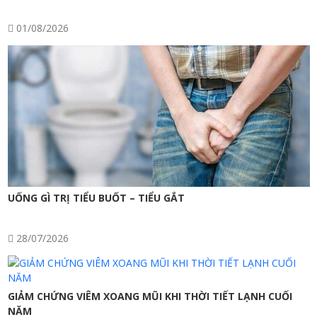
01/08/2026
UỐNG GÌ TRỊ TIỂU BUỐT – TIỂU GẮT
28/07/2026
GIẢM CHỨNG VIÊM XOANG MŨI KHI THỜI TIẾT LẠNH CUỐI
NĂM