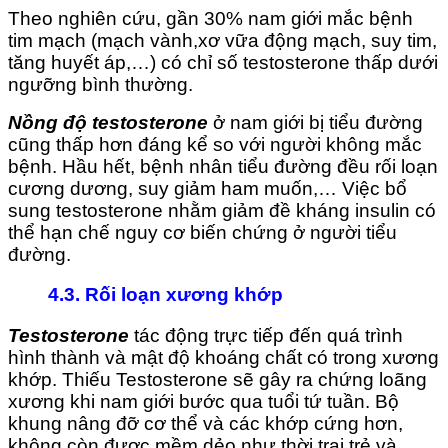
Theo nghiên cứu, gần 30% nam giới mắc bệnh
tim mạch (mạch vành,xơ vữa động mạch, suy tim,
tăng huyết áp,…) có chỉ số testosterone thấp dưới
ngưỡng bình thường.
Nồng độ testosterone
ở nam giới bị tiểu đường
cũng thấp hơn đáng kể so với người không mắc
bệnh. Hầu hết, bệnh nhân tiểu đường đều rối loạn
cương dương, suy giảm ham muốn,… Việc bổ
sung testosterone nhằm giảm đề kháng insulin có
thể hạn chế nguy cơ biến chứng ở người tiểu
đường.
4.3. Rối loạn xương khớp
Testosterone
tác động trực tiếp đến quá trình
hình thành và mật độ khoáng chất có trong xương
khớp. Thiếu Testosterone sẽ gây ra chứng loãng
xương khi nam giới bước qua tuổi tứ tuần. Bộ
khung nâng đỡ cơ thể và các khớp cứng hơn,
không còn được mềm dẻo như thời trai trẻ và