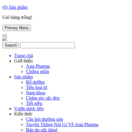
(0)
Sản phẩm
Giỏ hàng trống!
Primary Menu
Trang chủ
Giới thiệu
Asia Pharma
Chứng nhận
Sản phẩm
Bổ dưỡng
Tiêu hoá trĩ
Nam khoa
Chăm sóc sắc đẹp
Tiết niệu
Vườn dược liệu
Kiến thức
Câu hỏi thường gặp
Truyền Thông Nói Gì Về Asia Pharma
Bản tin sức khoẻ