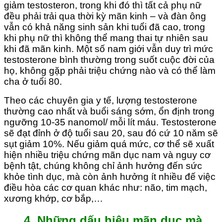
giảm testosteron, trong khi đó thì tất cả phụ nữ
đều phải trải qua thời kỳ mãn kinh – và đàn ông
vẫn có khả năng sinh sản khi tuổi đã cao, trong
khi phụ nữ thì không thể mang thai tự nhiên sau
khi đã mãn kinh. Một số nam giới vẫn duy trì mức
testosterone bình thường trong suốt cuộc đời của
họ, không gặp phải triệu chứng nào và có thể làm
cha ở tuổi 80.
Theo các chuyên gia y tế, lượng testosterone
thường cao nhất và buổi sáng sớm, ổn định trong
ngưỡng 10-35 nanomol/ mỗi lít máu. Testosterone
sẽ đạt đỉnh ở độ tuổi sau 20, sau đó cứ 10 năm sẽ
sụt giảm 10%. Nếu giảm quá mức, cơ thể sẽ xuất
hiện nhiều triệu chứng mãn dục nam và nguy cơ
bệnh tật, chúng không chỉ ảnh hưởng đến sức
khỏe tình dục, mà còn ảnh hưởng ít nhiều đế việc
điều hòa các cơ quan khác như: não, tim mạch,
xương khớp, cơ bắp,…
4. Những dấu hiệu mãn dục mà