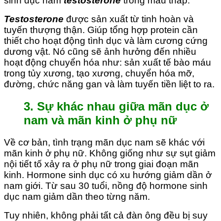
sinh dục nam
testosterone
trong máu thấp.
Testosterone
được sản xuất từ tinh hoàn và
tuyến thượng thận. Giúp tổng hợp protein cần
thiết cho hoạt động tình dục và làm cương cứng
dương vật. Nó cũng sẽ ảnh hưởng đến nhiều
hoạt động chuyển hóa như: sản xuất tế bào máu
trong tủy xương, tạo xương, chuyển hóa mỡ,
đường, chức năng gan và làm tuyến tiền liệt to ra.
3. Sự khác nhau giữa mãn dục ở
nam và mãn kinh ở phụ nữ
Về cơ bản, tình trạng mãn dục nam sẽ khác với
mãn kinh ở phụ nữ. Không giống như sự sụt giảm
nội tiết tố xảy ra ở phụ nữ trong giai đoạn mãn
kinh. Hormone sinh dục có xu hướng giảm dần ở
nam giới. Từ sau 30 tuổi, nồng độ hormone sinh
dục nam giảm dần theo từng năm.
Tuy nhiên, không phải tất cả đàn ông đều bị suy