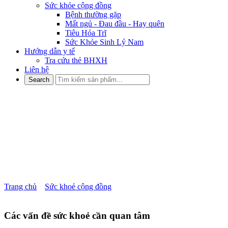
Sức khỏe cộng đồng
Bệnh thường gặp
Mất ngủ - Đau đầu - Hay quên
Tiêu Hóa Trĩ
Sức Khỏe Sinh Lý Nam
Hướng dẫn y tế
Tra cứu thẻ BHXH
Liên hệ
DẤU HIỆU MÃN DỤC Ở
NAM GIỚI MÀ NHIỀU
NGƯỜI KHÔNG BẬN TÂM
ĐẾN
Trang chủ
»
Sức khoẻ cộng đồng
»
DẤU HIỆU MÃN DỤC Ở
NAM GIỚI MÀ NHIỀU NGƯỜI KHÔNG BẬN TÂM ĐẾN
Các vấn đề sức khoẻ cần quan tâm