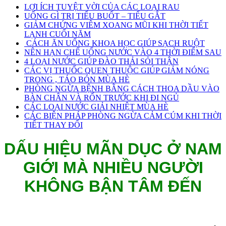
LỢI ÍCH TUYỆT VỜI CỦA CÁC LOẠI RAU
UỐNG GÌ TRỊ TIỂU BUỐT – TIỂU GẮT
GIẢM CHỨNG VIÊM XOANG MŨI KHI THỜI TIẾT
LẠNH CUỐI NĂM
CÁCH ĂN UỐNG KHOA HỌC GIÚP SẠCH RUỘT
NÊN HẠN CHẾ UỐNG NƯỚC VÀO 4 THỜI ĐIỂM SAU
4 LOẠI NƯỚC GIÚP ĐÀO THẢI SỎI THẬN
CÁC VỊ THUỐC QUEN THUỘC GIÚP GIẢM NÓNG
TRONG , TÁO BÓN MÙA HÈ
PHÒNG NGỪA BỆNH BẰNG CÁCH THOA DẦU VÀO
BÀN CHÂN VÀ RỐN TRƯỚC KHI ĐI NGỦ
CÁC LOẠI NƯỚC GIẢI NHIỆT MÙA HÈ
CÁC BIỆN PHÁP PHÒNG NGỪA CẢM CÚM KHI THỜI
TIẾT THAY ĐỔI
DẤU HIỆU MÃN DỤC Ở NAM
GIỚI MÀ NHIỀU NGƯỜI
KHÔNG BẬN TÂM ĐẾN