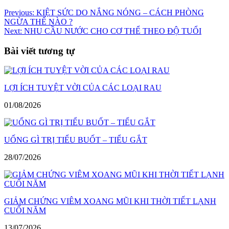
Điều
Previous:
KIỆT SỨC DO NẮNG NÓNG – CÁCH PHÒNG
NGỪA THẾ NÀO ?
hướng
Next:
NHU CẦU NƯỚC CHO CƠ THỂ THEO ĐỘ TUỔI
bài
Bài viết tương tự
viết
LỢI ÍCH TUYỆT VỜI CỦA CÁC LOẠI RAU
01/08/2026
UỐNG GÌ TRỊ TIỂU BUỐT – TIỂU GẮT
28/07/2026
GIẢM CHỨNG VIÊM XOANG MŨI KHI THỜI TIẾT LẠNH
CUỐI NĂM
13/07/2026