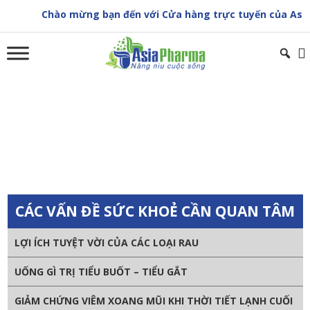
Skip
Chào mừng bạn đến với Cửa hàng trực tuyến của Asia P
to
content
LOÃNG XƯƠNG
Trang chủ
»
Sức khoẻ cộng đồng
»
LOÃNG XƯƠNG
CÁC VẤN ĐỀ SỨC KHOẺ CẦN QUAN TÂM
LỢI ÍCH TUYỆT VỜI CỦA CÁC LOẠI RAU
UỐNG GÌ TRỊ TIỂU BUỐT – TIỂU GẮT
GIẢM CHỨNG VIÊM XOANG MŨI KHI THỜI TIẾT LẠNH CUỐI