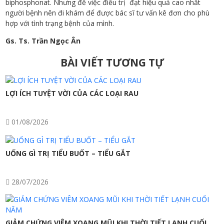
biphosphonat. Nhưng để việc điều trị đạt hiệu quả cao nhất
người bệnh nên đi khám để được bác sĩ tư vấn kê đơn cho phù
hợp với tình trạng bệnh của mình.
Gs. Ts. Trần Ngọc Ân
Điều
BÀI VIẾT TƯƠNG TỰ
hướng
bài
LỢI ÍCH TUYỆT VỜI CỦA CÁC LOẠI RAU
viết
01/08/2026
UỐNG GÌ TRỊ TIỂU BUỐT – TIỂU GẮT
28/07/2026
GIẢM CHỨNG VIÊM XOANG MŨI KHI THỜI TIẾT LẠNH CUỐI