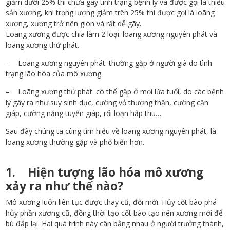
giảm dưới 25% thì chưa gây tình trạng bệnh lý và được gọi là thiểu
sản xương, khi trọng lượng giảm trên 25% thì được gọi là loãng
xương, xương trở nên giòn và rất dễ gãy.
Loãng xương được chia làm 2 loại: loãng xương nguyên phát và
loãng xương thứ phát.
– Loãng xương nguyên phát: thường gặp ở người già do tình
trạng lão hóa của mô xương.
– Loãng xương thứ phát: có thể gặp ở mọi lứa tuổi, do các bệnh
lý gây ra như suy sinh dục, cường vỏ thượng thận, cường cận
giáp, cường năng tuyến giáp, rối loạn hấp thu…
Sau đây chúng ta cùng tìm hiểu về loãng xương nguyên phát, là
loãng xương thường gặp và phổ biến hơn.
1. Hiện tượng lão hóa mô xương
xảy ra như thế nào?
Mô xương luôn liên tục được thay cũ, đổi mới. Hủy cốt bào phá
hủy phần xương cũ, đồng thời tạo cốt bào tạo nên xương mới để
bù đắp lại. Hai quá trình này cân bằng nhau ở người trưởng thành,