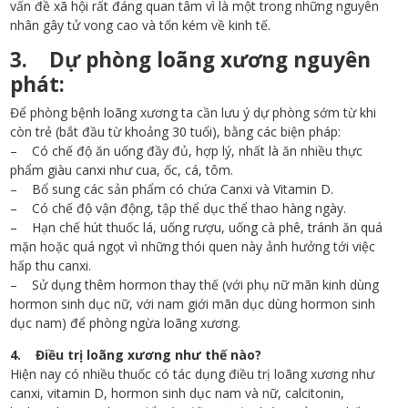
vấn đề xã hội rất đáng quan tâm vì là một trong những nguyên
nhân gây tử vong cao và tốn kém về kinh tế.
3. Dự phòng loãng xương nguyên
phát:
Để phòng bệnh loãng xương ta cần lưu ý dự phòng sớm từ khi
còn trẻ (bắt đầu từ khoảng 30 tuổi), bằng các biện pháp:
– Có chế độ ăn uống đầy đủ, hợp lý, nhất là ăn nhiều thực
phẩm giàu canxi như cua, ốc, cá, tôm.
– Bổ sung các sản phẩm có chứa Canxi và Vitamin D.
– Có chế độ vận động, tập thể dục thể thao hàng ngày.
– Hạn chế hút thuốc lá, uống rượu, uống cà phê, tránh ăn quá
mặn hoặc quá ngọt vì những thói quen này ảnh hưởng tới việc
hấp thu canxi.
– Sử dụng thêm hormon thay thế (với phụ nữ mãn kinh dùng
hormon sinh dục nữ, với nam giới mãn dục dùng hormon sinh
dục nam) để phòng ngừa loãng xương.
4. Điều trị loãng xương như thế nào?
Hiện nay có nhiều thuốc có tác dụng điều trị loãng xương như
canxi, vitamin D, hormon sinh dục nam và nữ, calcitonin,