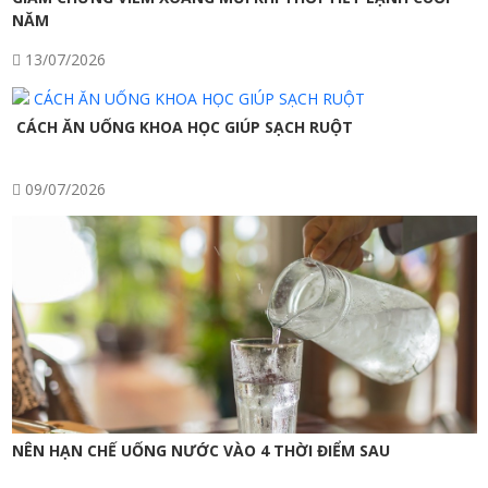
NĂM
13/07/2026
CÁCH ĂN UỐNG KHOA HỌC GIÚP SẠCH RUỘT
09/07/2026
NÊN HẠN CHẾ UỐNG NƯỚC VÀO 4 THỜI ĐIỂM SAU