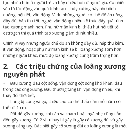
tạo nhiều hơn ở người trẻ và hủy nhiều hơn ở người già. Có nhiều
yếu tố tác động vào quá trình tạo – hủy xương này như dinh
dưỡng, nội tiết, vận động. Ví dụ những người có chế độ ăn uống
đầy đủ, hấp thu tốt, người vận động nhiều sẽ thúc đẩy quá trình
tạo xương mạnh hơn. Phụ nữ mãn kinh bị thiếu hụt nội tiết tố
estrogen thì quá trình tạo xương giảm đi rất nhiều.
Chính vì vậy những người chế độ ăn không đầy đủ, hấp thu kém,
ít vận động, hoặc phụ nữ mãn kinh sẽ bị loãng xương sớm hơn
những người khác, mức độ loãng xương cũng trầm trọng hơn.
2. Các triệu chứng của loãng xương
nguyên phát
– Đau xương: đau cột sống, vận động cột sống khó khăn, đau
trong các ống xương. Đau thường tăng khi vận động nhiều, khi
thay đổi thời tiết,
– Lưng bị còng và gù, chiều cao cơ thể thấp dần mỗi năm có
thể tới 1 cm.
– Rất dễ gãy xương, chỉ cần va chạm hoặc ngã nhẹ cũng dẫn
đến gãy xương. Có 2 vị trí hay bị gãy là gãy cổ xương đùi và gãy
xương cẳng tay. Đặc biệt gãy cổ xương đùi do loãng xương là một