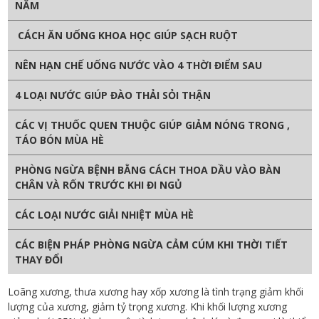
NĂM
CÁCH ĂN UỐNG KHOA HỌC GIÚP SẠCH RUỘT
NÊN HẠN CHẾ UỐNG NƯỚC VÀO 4 THỜI ĐIỂM SAU
4 LOẠI NƯỚC GIÚP ĐÀO THẢI SỎI THẬN
CÁC VỊ THUỐC QUEN THUỘC GIÚP GIẢM NÓNG TRONG ,
TÁO BÓN MÙA HÈ
PHÒNG NGỪA BỆNH BẰNG CÁCH THOA DẦU VÀO BÀN
CHÂN VÀ RỐN TRƯỚC KHI ĐI NGỦ
CÁC LOẠI NƯỚC GIẢI NHIỆT MÙA HÈ
CÁC BIỆN PHÁP PHÒNG NGỪA CẢM CÚM KHI THỜI TIẾT
THAY ĐỔI
Loãng xương, thưa xương hay xốp xương là tình trạng giảm khối
lượng của xương, giảm tỷ trọng xương. Khi khối lượng xương