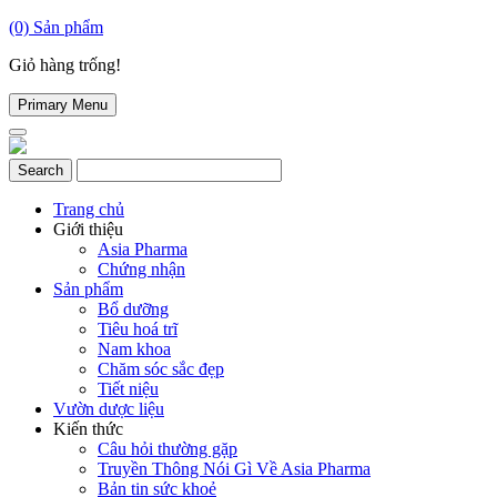
(0)
Sản phẩm
Giỏ hàng trống!
Primary Menu
Trang chủ
Giới thiệu
Asia Pharma
Chứng nhận
Sản phẩm
Bổ dưỡng
Tiêu hoá trĩ
Nam khoa
Chăm sóc sắc đẹp
Tiết niệu
Vườn dược liệu
Kiến thức
Câu hỏi thường gặp
Truyền Thông Nói Gì Về Asia Pharma
Bản tin sức khoẻ