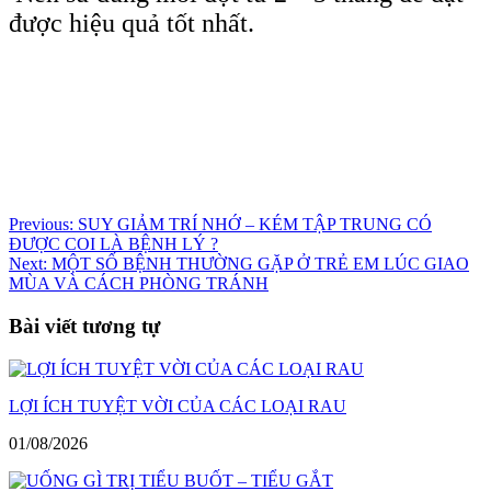
được hiệu quả tốt nhất.
Điều
Previous:
SUY GIẢM TRÍ NHỚ – KÉM TẬP TRUNG CÓ
ĐƯỢC COI LÀ BỆNH LÝ ?
hướng
Next:
MỘT SỐ BỆNH THƯỜNG GẶP Ở TRẺ EM LÚC GIAO
bài
MÙA VÀ CÁCH PHÒNG TRÁNH
viết
Bài viết tương tự
LỢI ÍCH TUYỆT VỜI CỦA CÁC LOẠI RAU
01/08/2026