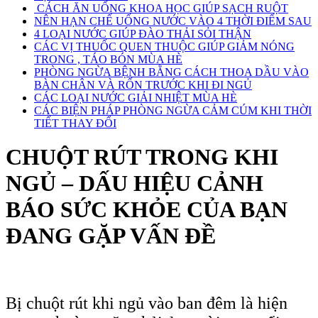
CÁCH ĂN UỐNG KHOA HỌC GIÚP SẠCH RUỘT
NÊN HẠN CHẾ UỐNG NƯỚC VÀO 4 THỜI ĐIỂM SAU
4 LOẠI NƯỚC GIÚP ĐÀO THẢI SỎI THẬN
CÁC VỊ THUỐC QUEN THUỘC GIÚP GIẢM NÓNG
TRONG , TÁO BÓN MÙA HÈ
PHÒNG NGỪA BỆNH BẰNG CÁCH THOA DẦU VÀO
BÀN CHÂN VÀ RỐN TRƯỚC KHI ĐI NGỦ
CÁC LOẠI NƯỚC GIẢI NHIỆT MÙA HÈ
CÁC BIỆN PHÁP PHÒNG NGỪA CẢM CÚM KHI THỜI
TIẾT THAY ĐỔI
CHUỘT RÚT TRONG KHI
NGỦ – DẤU HIỆU CẢNH
BÁO SỨC KHỎE CỦA BẠN
ĐANG GẶP VẤN ĐỀ
Bị chuột rút khi ngủ vào ban đêm là hiện