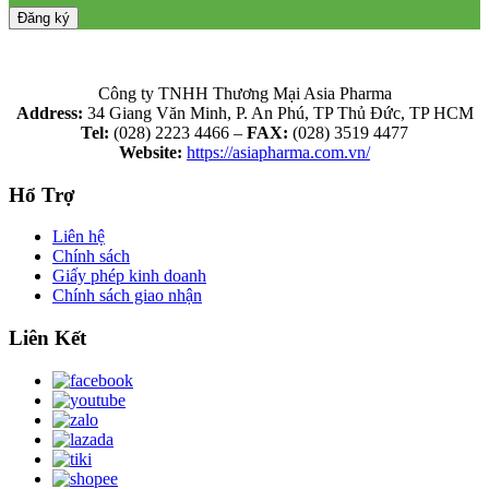
Công ty TNHH Thương Mại Asia Pharma
Address:
34 Giang Văn Minh, P. An Phú, TP Thủ Đức, TP HCM
Tel:
(028) 2223 4466 –
FAX:
(028) 3519 4477
Website:
https://asiapharma.com.vn/
Hổ Trợ
Liên hệ
Chính sách
Giấy phép kinh doanh
Chính sách giao nhận
Liên Kết