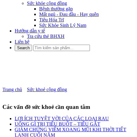
Sức khỏe cộng đồng
Bệnh thường gặp
Mất ngủ - Đau đầu - Hay quên
Tiêu Hóa Trĩ
Sức Khỏe Sinh Lý Nam
Hướng dẫn y tế
Tra cứu thẻ BHXH
Liên hệ
Nguyễn nhân bị chuột rút khi
ngủ
Trang chủ
»
Sức khoẻ cộng đồng
»
Nguyễn nhân bị chuột rút khi
ngủ
Các vấn đề sức khoẻ cần quan tâm
LỢI ÍCH TUYỆT VỜI CỦA CÁC LOẠI RAU
UỐNG GÌ TRỊ TIỂU BUỐT – TIỂU GẮT
GIẢM CHỨNG VIÊM XOANG MŨI KHI THỜI TIẾT
LẠNH CUỐI NĂM