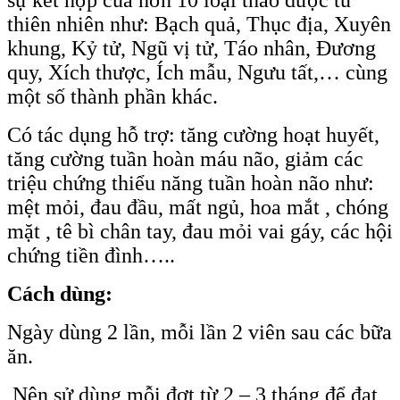
sự kết hợp của hơn 10 loại thảo dược từ
thiên nhiên như: Bạch quả, Thục địa, Xuyên
khung, Kỷ tử, Ngũ vị tử, Táo nhân, Đương
quy, Xích thược, Ích mẫu, Ngưu tất,… cùng
một số thành phần khác.
Có tác dụng hỗ trợ: tăng cường hoạt huyết,
tăng cường tuần hoàn máu não, giảm các
triệu chứng thiểu năng tuần hoàn não như:
mệt mỏi, đau đầu, mất ngủ, hoa mắt , chóng
mặt , tê bì chân tay, đau mỏi vai gáy, các hội
chứng tiền đình…..
Cách dùng:
Ngày dùng 2 lần, mỗi lần 2 viên sau các bữa
ăn.
Nên sử dùng mỗi đợt từ 2 – 3 tháng để đạt