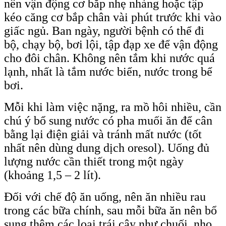
nên vận động cơ bắp nhẹ nhàng hoặc tập
kéo căng cơ bắp chân vài phút trước khi vào
giấc ngủ. Ban ngày, người bệnh có thể đi
bộ, chạy bộ, bơi lội, tập đạp xe để vận động
cho đôi chân. Không nên tắm khi nước quá
lạnh, nhất là tắm nước biển, nước trong bể
bơi.
Mỗi khi làm việc nặng, ra mồ hôi nhiều, cần
chú ý bổ sung nước có pha muối ăn để cân
bằng lại điện giải và tránh mất nước (tốt
nhất nên dùng dung dịch oresol). Uống đủ
lượng nước cần thiết trong một ngày
(khoảng 1,5 – 2 lít).
Đối với chế độ ăn uống, nên ăn nhiều rau
trong các bữa chính, sau mỗi bữa ăn nên bổ
sung thêm các loại trái cây như chuối, nho,