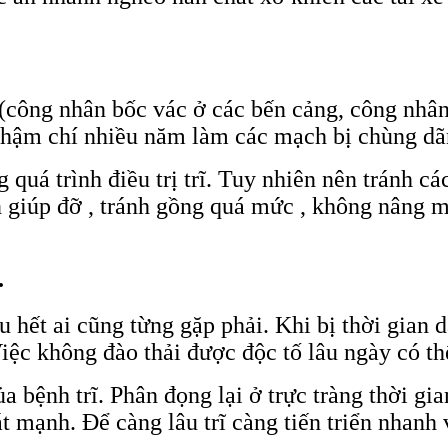
i (công nhân bốc vác ở các bến cảng, công nhâ
thậm chí nhiều năm làm các mạch bị chùng dãn,
g quá trình điều trị trĩ. Tuy nhiên nên tránh c
giúp đỡ , tránh gồng quá mức , không nâng mộ
.
 hết ai cũng từng gặp phải. Khi bị thời gian d
iệc không đào thải được độc tố lâu ngày có th
a bệnh trĩ. Phân đọng lại ở trực tràng thời g
 mạnh. Để càng lâu trĩ càng tiến triển nhanh