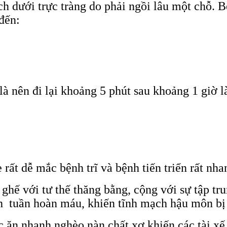
ch dưới trực tràng do phải ngồi lâu một chỗ. 
đến:
à nên đi lại khoảng 5 phút sau khoảng 1 giờ 
rất dễ mắc bệnh trĩ và bệnh tiến triển rất nha
 ghế với tư thế thăng bằng, cộng với sự tập t
nh tuần hoàn máu, khiến tĩnh mạch hậu môn bị
 ăn nhanh nghèo nàn chất xơ khiến các tài xế 