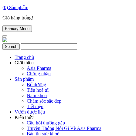
(0)
Sản phẩm
Giỏ hàng trống!
Primary Menu
Trang chủ
Giới thiệu
Asia Pharma
Chứng nhận
Sản phẩm
Bổ dưỡng
Tiêu hoá trĩ
Nam khoa
Chăm sóc sắc đẹp
Tiết niệu
Vườn dược liệu
Kiến thức
Câu hỏi thường gặp
Truyền Thông Nói Gì Về Asia Pharma
Bản tin sức khoẻ