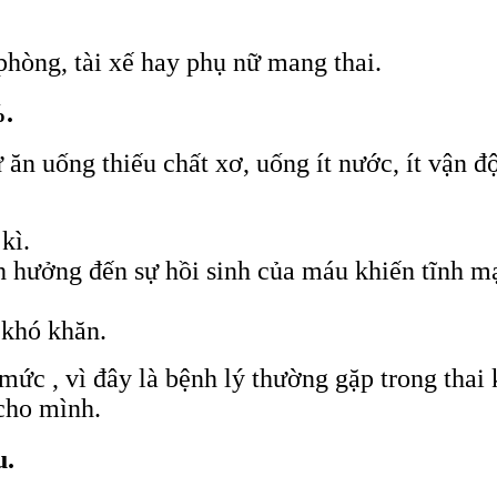
phòng, tài xế hay phụ nữ mang thai.
%.
n uống thiếu chất xơ, uống ít nước, ít vận đ
kì.
 hưởng đến sự hồi sinh của máu khiến tĩnh mạ
 khó khăn.
ức , vì đây là bệnh lý thường gặp trong thai 
cho mình.
u.