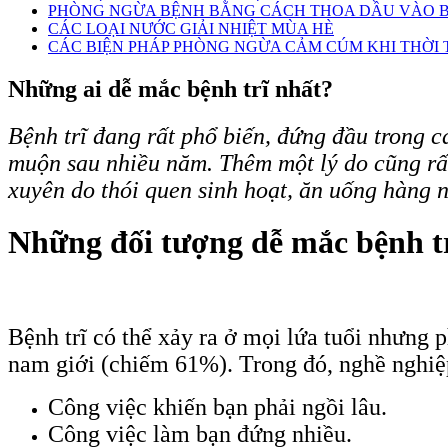
PHÒNG NGỪA BỆNH BẰNG CÁCH THOA DẦU VÀO B
CÁC LOẠI NƯỚC GIẢI NHIỆT MÙA HÈ
CÁC BIỆN PHÁP PHÒNG NGỪA CẢM CÚM KHI THỜI T
Những ai dễ mắc bệnh trĩ nhất?
Bệnh trĩ đang rất phổ biến, đứng đầu trong c
muộn sau nhiều năm. Thêm một lý do cũng rất
xuyên do thói quen sinh hoạt, ăn uống hàng 
Những đối tượng dễ mắc bệnh tr
Bệnh trĩ có thể xảy ra ở mọi lứa tuổi nhưng p
nam giới (chiếm 61%). Trong đó, nghề nghiệ
Công việc khiến bạn phải ngồi lâu.
Công việc làm bạn đứng nhiều.