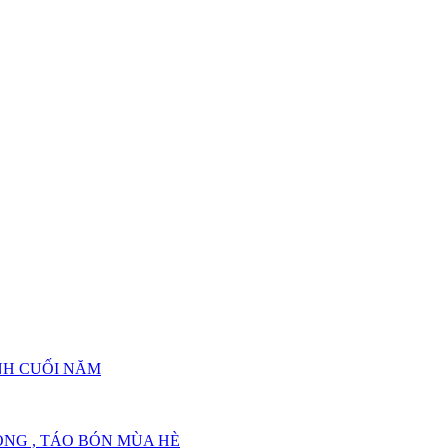
? – Asia Pharma
– Asia Pharma
NH CUỐI NĂM
NG , TÁO BÓN MÙA HÈ