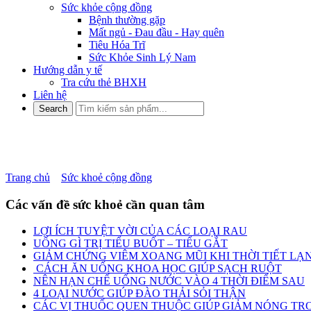
Sức khỏe cộng đồng
Bệnh thường gặp
Mất ngủ - Đau đầu - Hay quên
Tiêu Hóa Trĩ
Sức Khỏe Sinh Lý Nam
Hướng dẫn y tế
Tra cứu thẻ BHXH
Liên hệ
Những ai dễ mắc bệnh trĩ nhất
Trang chủ
»
Sức khoẻ cộng đồng
»
Những ai dễ mắc bệnh trĩ nhất? 
Các vấn đề sức khoẻ cần quan tâm
LỢI ÍCH TUYỆT VỜI CỦA CÁC LOẠI RAU
UỐNG GÌ TRỊ TIỂU BUỐT – TIỂU GẮT
GIẢM CHỨNG VIÊM XOANG MŨI KHI THỜI TIẾT LẠ
CÁCH ĂN UỐNG KHOA HỌC GIÚP SẠCH RUỘT
NÊN HẠN CHẾ UỐNG NƯỚC VÀO 4 THỜI ĐIỂM SAU
4 LOẠI NƯỚC GIÚP ĐÀO THẢI SỎI THẬN
CÁC VỊ THUỐC QUEN THUỘC GIÚP GIẢM NÓNG TRO