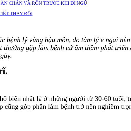
ÀN CHÂN VÀ RỐN TRƯỚC KHI ĐI NGỦ
IẾT THAY ĐỔI
ác bệnh lý vùng hậu môn, do tâm lý e ngại nê
 thường gặp làm bệnh cứ âm thầm phát triển đ
ngày.
ĩ.
hổ biến nhất là ở những người từ 30-60 tuổi, t
p cũng góp phần làm bệnh trở nên nghiêm trọ