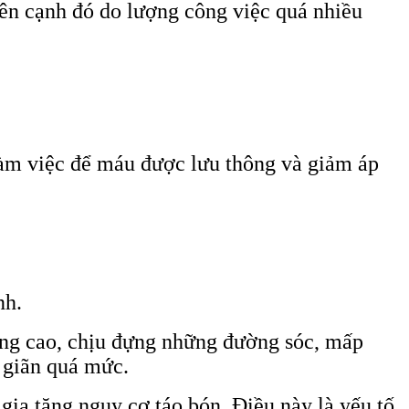
Bên cạnh đó do lượng công việc quá nhiều
làm việc để máu được lưu thông và giảm áp
nh.
rung cao, chịu đựng những đường sóc, mấp
 giãn quá mức.
gia tăng nguy cơ táo bón. Điều này là yếu tố