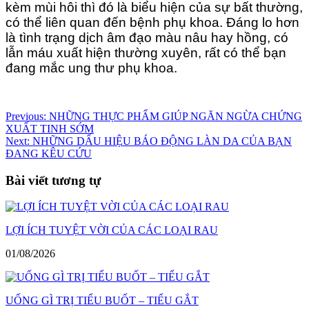
kèm mùi hôi thì đó là biểu hiện của sự bất thường,
có thể liên quan đến bệnh phụ khoa. Đáng lo hơn
là tình trạng dịch âm đạo màu nâu hay hồng, có
lẫn máu xuất hiện thường xuyên, rất có thể bạn
đang mắc ung thư phụ khoa.
Điều
Previous:
NHỮNG THỰC PHẨM GIÚP NGĂN NGỪA CHỨNG
XUẤT TINH SỚM
hướng
Next:
NHỮNG DẤU HIỆU BÁO ĐỘNG LÀN DA CỦA BẠN
bài
ĐANG KÊU CỨU
viết
Bài viết tương tự
LỢI ÍCH TUYỆT VỜI CỦA CÁC LOẠI RAU
01/08/2026
UỐNG GÌ TRỊ TIỂU BUỐT – TIỂU GẮT