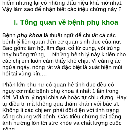
hiểm nhưng lại có những dấu hiệu khá mờ nhạt.
Vậy làm sao để nhận biết các triệu chứng này ?
I. Tổng quan về bệnh phụ khoa
Bệnh
phụ khoa
là thuật ngữ để chỉ tất cả các
bệnh lý liên quan đến cơ quan sinh dục của nữ.
Bao gồm: âm hộ, âm đạo, cổ tử cung, vòi trứng
hay buồng trứng,… Những bệnh lý này khiến cho
các chị em luôn cảm thấy khó chịu. Vì cảm giác
ngứa ngáy, nóng rát và đặc biệt là xuất hiện mùi
hôi tại vùng kín,…
Phần lớn phụ nữ có quan hệ tình dục đều có
nguy cơ mắc bệnh phụ khoa ít nhất 1 lần trong
đời. Vì tâm lý ngại chia sẻ hoặc tự chịu đựng. Hay
tự điều trị mà không qua thăm khám với bác sĩ.
Không ít các chị em phải đối diện với tình trạng
sống chung với bệnh. Các triệu chứng dai dẳng
ảnh hưởng lớn tới sức khỏe và chất lượng cuộc
sống.