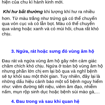
hiện của chu kì hành kinh mới.

Khí hư bất thường
khi lượng khí hư ra nhiều
hơn. Từ màu trắng như trứng gà có thể chuyển
qua vón cục và có lẫn bọt. Màu có thể chuyển
qua vàng hoặc xanh và có mùi hôi, chua rất khó
chịu.
3. Ngứa, rát hoặc sưng đỏ vùng âm hộ
Đau rát và ngứa vùng âm hộ gây nên cảm giác
châm chích khó chịu. Ngứa ở toàn bộ vùng âm hộ
nhưng phần lớn chị em lại bỏ qua và nghĩ bệnh
sẽ tự khỏi sau một thời gian. Tuy nhiên, đây lại là
những dấu hiệu cảnh báo một số bệnh nguy hiểm
như: viêm đường tiết niệu, viêm âm đạo, nhiễm
nấm, mụn rộp sinh dục hoặc bệnh sùi mào gà,…
4. Đau trong và sau khi quan hệ