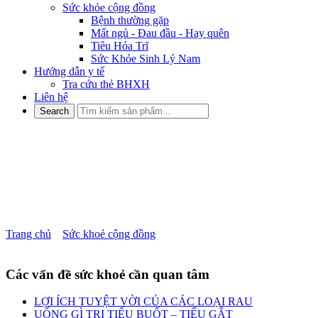
Sức khỏe cộng đồng
Bệnh thường gặp
Mất ngủ - Đau đầu - Hay quên
Tiêu Hóa Trĩ
Sức Khỏe Sinh Lý Nam
Hướng dẫn y tế
Tra cứu thẻ BHXH
Liên hệ
NHỮNG DẤU HIỆU DỄ
NHẬN BIẾT CÁC BỆNH PHỤ
KHOA Ở PHỤ NỮ
Trang chủ
»
Sức khoẻ cộng đồng
»
NHỮNG DẤU HIỆU DỄ
NHẬN BIẾT CÁC BỆNH PHỤ KHOA Ở PHỤ NỮ
Các vấn đề sức khoẻ cần quan tâm
LỢI ÍCH TUYỆT VỜI CỦA CÁC LOẠI RAU
UỐNG GÌ TRỊ TIỂU BUỐT – TIỂU GẮT