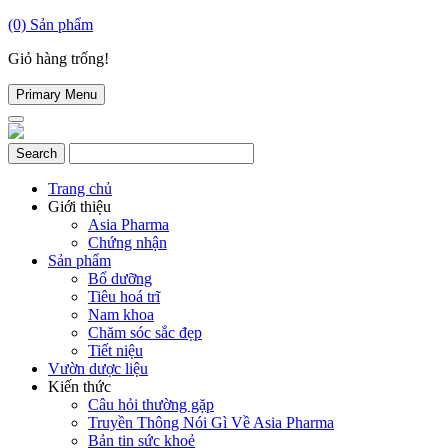
(0)
Sản phẩm
Giỏ hàng trống!
Primary Menu
Trang chủ
Giới thiệu
Asia Pharma
Chứng nhận
Sản phẩm
Bổ dưỡng
Tiêu hoá trĩ
Nam khoa
Chăm sóc sắc đẹp
Tiết niệu
Vườn dược liệu
Kiến thức
Câu hỏi thường gặp
Truyền Thông Nói Gì Về Asia Pharma
Bản tin sức khoẻ