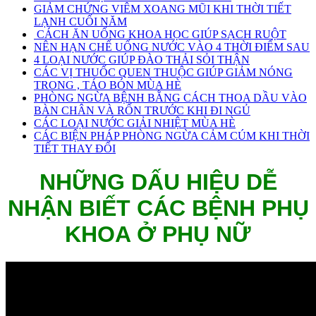
GIẢM CHỨNG VIÊM XOANG MŨI KHI THỜI TIẾT
LẠNH CUỐI NĂM
CÁCH ĂN UỐNG KHOA HỌC GIÚP SẠCH RUỘT
NÊN HẠN CHẾ UỐNG NƯỚC VÀO 4 THỜI ĐIỂM SAU
4 LOẠI NƯỚC GIÚP ĐÀO THẢI SỎI THẬN
CÁC VỊ THUỐC QUEN THUỘC GIÚP GIẢM NÓNG
TRONG , TÁO BÓN MÙA HÈ
PHÒNG NGỪA BỆNH BẰNG CÁCH THOA DẦU VÀO
BÀN CHÂN VÀ RỐN TRƯỚC KHI ĐI NGỦ
CÁC LOẠI NƯỚC GIẢI NHIỆT MÙA HÈ
CÁC BIỆN PHÁP PHÒNG NGỪA CẢM CÚM KHI THỜI
TIẾT THAY ĐỔI
NHỮNG DẤU HIỆU DỄ
NHẬN BIẾT CÁC BỆNH PHỤ
KHOA Ở PHỤ NỮ