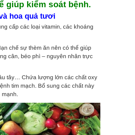
ể giúp kiểm soát bệnh.
 và hoa quả tươi
g cấp các loại vitamin, các khoáng
ạn chế sự thèm ăn nên có thể giúp
ăng cân, béo phì – nguyên nhân trực
 dâu tây… Chứa lượng lớn các chất oxy
ệnh tim mạch. Bổ sung các chất này
e mạnh.