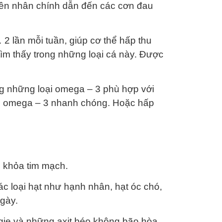
ên nhân chính dẫn đến các cơn đau
2 lần mỗi tuần, giúp cơ thể hấp thu
tìm thấy trong những loại cá này. Được
ng những loại omega – 3 phù hợp với
g omega – 3 nhanh chóng. Hoặc hấp
c khỏa tim mạch.
c loại hạt như hạnh nhân, hạt óc chó,
gày.
ie và những axit béo không bão hòa,