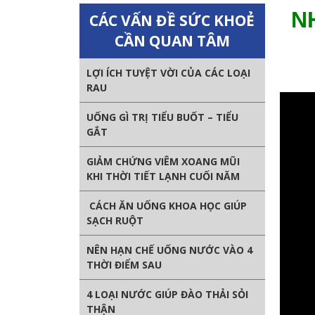
N
CÁC VẤN ĐỀ SỨC KHOẺ
CẦN QUAN TÂM
LỢI ÍCH TUYỆT VỜI CỦA CÁC LOẠI
RAU
UỐNG GÌ TRỊ TIỂU BUỐT – TIỂU
GẮT
GIẢM CHỨNG VIÊM XOANG MŨI
KHI THỜI TIẾT LẠNH CUỐI NĂM
CÁCH ĂN UỐNG KHOA HỌC GIÚP
SẠCH RUỘT
NÊN HẠN CHẾ UỐNG NƯỚC VÀO 4
THỜI ĐIỂM SAU
4 LOẠI NƯỚC GIÚP ĐÀO THẢI SỎI
THẬN