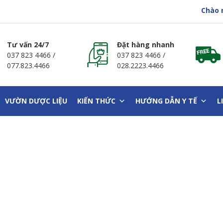
Chào mừng bạn đ
Tư vấn 24/7
Đặt hàng nhanh
037 823 4466
/
037 823 4466
/
077.823.4466
028.2223.4466
VƯỜN DƯỢC LIỆU
KIẾN THỨC
HƯỚNG DẪN Y TẾ
L
NH TIM NÊN ĂN GÌ VÀ K
ức khoẻ cộng đồng
»
NHỮNG NGƯỜI BỆNH TIM NÊN ĂN GÌ VÀ KIÊN