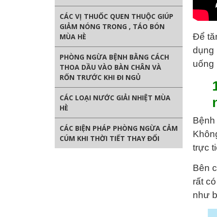
CÁC VỊ THUỐC QUEN THUỘC GIÚP
GIẢM NÓNG TRONG , TÁO BÓN
Để tă
MÙA HÈ
dụng 
PHÒNG NGỪA BỆNH BẰNG CÁCH
uống 
THOA DẦU VÀO BÀN CHÂN VÀ
RỐN TRƯỚC KHI ĐI NGỦ
CÁC LOẠI NƯỚC GIẢI NHIỆT MÙA
HÈ
Bệnh 
CÁC BIỆN PHÁP PHÒNG NGỪA CẢM
Không
CÚM KHI THỜI TIẾT THAY ĐỔI
trực 
Bên c
rất c
như b