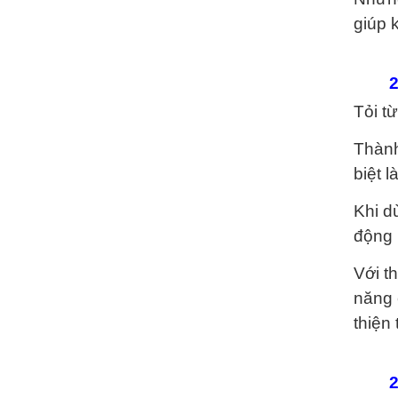
giúp 
2
Tỏi t
Thành
biệt 
Khi d
động 
Với t
năng 
thiện
2