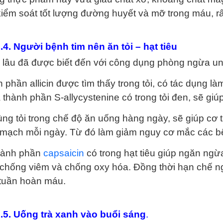
kiểm soát tốt lượng đường huyết và mỡ trong máu, rấ
.4. Người bệnh tim nên ăn tỏi – hạt tiêu
ừ lâu đã được biết đến với công dụng phòng ngừa un
 phần allicin được tìm thấy trong tỏi, có tác dụng 
là thành phần S-allycystenine có trong tỏi đen, sẽ gi
ùng tỏi trong chế độ ăn uống hàng ngày, sẽ giúp cơ t
mạch mỗi ngày. Từ đó làm giảm nguy cơ mắc các bệ
hành phần
capsaicin
có trong hạt tiêu giúp ngăn ng
chống viêm và chống oxy hóa. Đồng thời hạn chế n
 tuần hoàn máu.
.5. Uống trà xanh vào buổi sáng
.