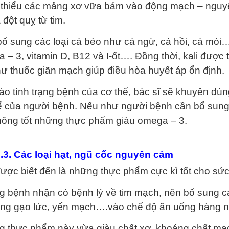
thiểu các mảng xơ vữa bám vào động mạch – nguy
 đột quỵ từ tim.
bổ sung các loại cá béo như cá ngừ, cá hồi, cá mòi… 
 – 3, vitamin D, B12 và I-ốt…. Đồng thời, kali được 
hư thuốc giãn mạch giúp điều hòa huyết áp ổn định.
ào tình trạng bệnh của cơ thể, bác sĩ sẽ khuyên dù
ể của người bệnh. Nếu như người bệnh cần bổ sun
hông tốt những thực phẩm giàu omega – 3.
.3. Các loại hạt, ngũ cốc nguyên cám
ược biết đến là những thực phẩm cực kì tốt cho sứ
 bệnh nhận có bệnh lý về tim mạch, nên bổ sung cá
ng gạo lức, yến mạch….vào chế độ ăn uống hàng n
 thực phẩm này vừa giàu chất xơ, khoáng chất mag