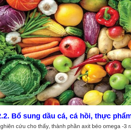
2.2. Bổ sung dầu cá, cá hồi, thực phẩ
ghiên cứu cho thấy, thành phần axit béo omega -3 rấ