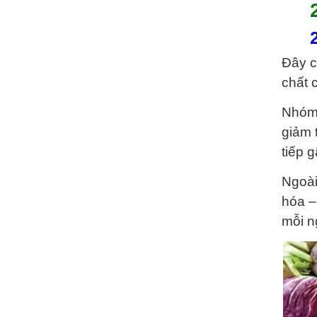
Đây c
chất 
Nhóm 
giảm 
tiếp 
Ngoài
hóa –
mỗi n