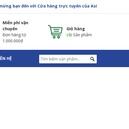
ến với Cửa hàng trực tuyến của Asia Pharma
Miễn phí vận
chuyển
Giỏ hàng
Đơn hàng từ
(0)
Sản phẩm
1.000.000đ
IÊN HỆ
IÊNG CỮ RA SAO?
G CỮ RA SAO?