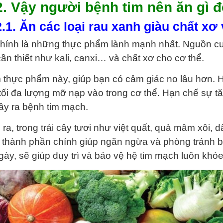
2. Vậy người bệnh tim nên ăn gì đ
2.1. Ăn các loại rau xanh giàu chất xơ
hính là những thực phẩm lành mạnh nhất. Nguồn cun
cần thiết như kali, canxi… và chất xơ cho cơ thể.
thực phẩm này, giúp bạn có cảm giác no lâu hơn. H
tối đa lượng mỡ nạp vào trong cơ thể. Hạn chế sự t
gây ra bệnh tim mạch.
 ra, trong trái cây tươi như việt quất, quả mâm xôi,
 thành phần chính giúp ngăn ngừa và phòng tránh b
gày, sẽ giúp duy trì và bảo vệ hệ tim mạch luôn khỏ