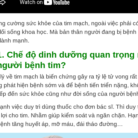
ng cường sức khỏe của tim mạch, ngoài việc phải có
lối sống khoa học. Mà bản thân người đang bị bệnh 
lành mạnh.
1. Chế độ dinh dưỡng quan trọng 
người bệnh tim?
lý về tim mạch là biến chứng gây ra tỷ lệ tử vong r
 phát hiện bệnh sớm và để bệnh tiến triển nặng, k
tiếp đến sức khỏe cũng như đời sống của người bện
ạnh việc duy trì dùng thuốc cho đơn bác sĩ. Thì duy 
ó lợi cho tim. Nhằm giúp kiểm soát và ngăn chặn. H
ệnh tăng huyết áp, mỡ máu, đái tháo đường…