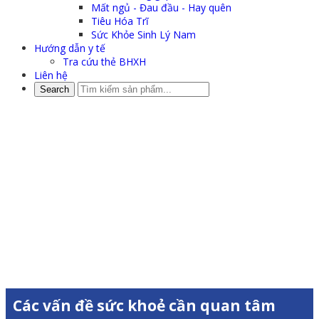
Mất ngủ - Đau đầu - Hay quên
Tiêu Hóa Trĩ
Sức Khỏe Sinh Lý Nam
Hướng dẫn y tế
Tra cứu thẻ BHXH
Liên hệ
NHỮNG SAI LẦM THƯỜNG GẶP KHI LỰA CHỌN
DUNG DỊCH VỆ SINH PHỤ NỮ
Trang chủ
»
Sức khoẻ cộng đồng
»
NHỮNG SAI LẦM THƯỜNG
GẶP KHI LỰA CHỌN DUNG DỊCH VỆ SINH PHỤ NỮ
Các vấn đề sức khoẻ cần quan tâm