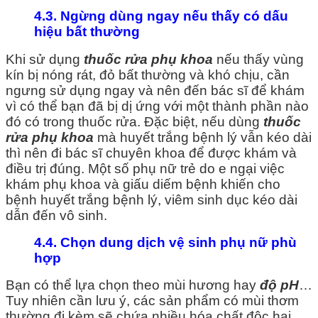
4.3. Ngừng dùng ngay nếu thấy có dấu
hiệu bất thường
Khi sử dụng
thuốc rửa phụ khoa
nếu thấy vùng
kín bị nóng rát, đỏ bất thường và khó chịu, cần
ngưng sử dụng ngay và nên đến bác sĩ để khám
vì có thể bạn đã bị dị ứng với một thành phần nào
đó có trong thuốc rửa. Đặc biệt, nếu dùng
thuốc
rửa phụ khoa
mà huyết trắng bệnh lý vẫn kéo dài
thì nên đi bác sĩ chuyên khoa để được khám và
điều trị đúng. Một số phụ nữ trẻ do e ngại việc
khám phụ khoa và giấu diếm bệnh khiến cho
bệnh huyết trắng bệnh lý, viêm sinh dục kéo dài
dẫn đến vô sinh.
4.4. Chọn dung dịch vệ sinh phụ nữ phù
hợp
Bạn có thể lựa chọn theo mùi hương hay
độ pH
…
Tuy nhiên cần lưu ý, các sản phẩm có mùi thơm
thường đi kèm sẽ chứa nhiều hóa chất độc hại