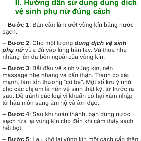
II. Hướng dẫn sử dụng dung dịch
vệ sinh phụ nữ đúng cách
–
Bước 1
: Bạn cần làm ướt vùng kín bằng nước
sạch.
–
Bước 2
: Cho một lượng
dung dịch vệ sinh
phụ nữ
vừa đủ vào lòng bàn tay. Và thoa nhẹ
nhàng lên da bên ngoài của vùng kín.
–
Bước 3
: Bắt đầu vệ sinh vùng kín, nên
massage nhẹ nhàng và cẩn thận. Tránh cọ xát
mạnh, làm tổn thương “cô bé”. Một số lưu ý nhỏ
cho các chị em là nên vệ sinh thật kỹ, từ trước ra
sau. Để tránh các loại vi khuẩn có hại xâm nhập
từ hậu môn sang âm hộ và âm đạo.
–
Bước 4
: Sau khi hoàn thành, bạn dùng nước
sạch rửa lại vùng kín cho đến khi cảm thấy sạch
hết bọt.
–
Bước 5
: Lau khô lại vùng kín một cách cẩn thận