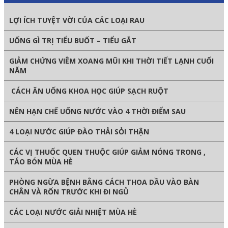
LỢI ÍCH TUYỆT VỜI CỦA CÁC LOẠI RAU
UỐNG GÌ TRỊ TIỂU BUỐT – TIỂU GẮT
GIẢM CHỨNG VIÊM XOANG MŨI KHI THỜI TIẾT LẠNH CUỐI
NĂM
CÁCH ĂN UỐNG KHOA HỌC GIÚP SẠCH RUỘT
NÊN HẠN CHẾ UỐNG NƯỚC VÀO 4 THỜI ĐIỂM SAU
4 LOẠI NƯỚC GIÚP ĐÀO THẢI SỎI THẬN
CÁC VỊ THUỐC QUEN THUỘC GIÚP GIẢM NÓNG TRONG ,
TÁO BÓN MÙA HÈ
PHÒNG NGỪA BỆNH BẰNG CÁCH THOA DẦU VÀO BÀN
CHÂN VÀ RỐN TRƯỚC KHI ĐI NGỦ
CÁC LOẠI NƯỚC GIẢI NHIỆT MÙA HÈ