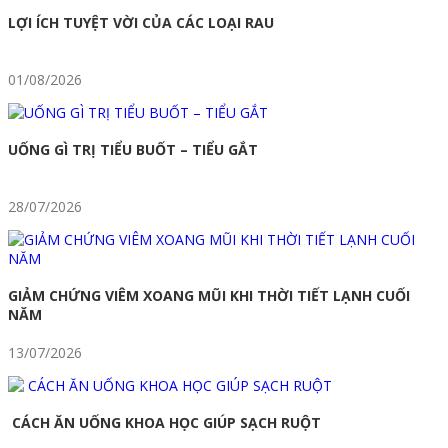
bài
LỢI ÍCH TUYỆT VỜI CỦA CÁC LOẠI RAU
viết
01/08/2026
UỐNG GÌ TRỊ TIỂU BUỐT – TIỂU GẮT
28/07/2026
GIẢM CHỨNG VIÊM XOANG MŨI KHI THỜI TIẾT LẠNH CUỐI
NĂM
13/07/2026
CÁCH ĂN UỐNG KHOA HỌC GIÚP SẠCH RUỘT