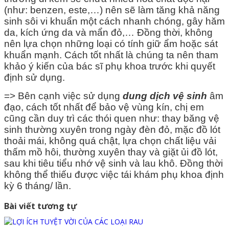
(như: benzen, este,…) nên sẽ làm tăng khả năng
sinh sôi vi khuẩn một cách nhanh chóng, gây hăm
da, kích ứng da và mẩn đỏ,… Đồng thời, không
nên lựa chọn những loại có tính giữ ẩm hoặc sát
khuẩn mạnh. Cách tốt nhất là chúng ta nên tham
khảo ý kiến của bác sĩ phụ khoa trước khi quyết
định sử dụng.
=> Bên cạnh việc sử dụng
dung dịch vệ sinh
âm
đạo, cách tốt nhất để bảo vệ vùng kín, chị em
cũng cần duy trì các thói quen như: thay băng vệ
sinh thường xuyên trong ngày đèn đỏ, mặc đồ lót
thoải mái, không quá chật, lựa chọn chất liệu vải
thấm mồ hôi, thường xuyên thay và giặt ủi đồ lót,
sau khi tiêu tiểu nhớ vệ sinh và lau khô. Đồng thời
không thể thiếu được việc tái khám phụ khoa định
kỳ 6 tháng/ lần.
Điều
Bài viết tương tự
hướng