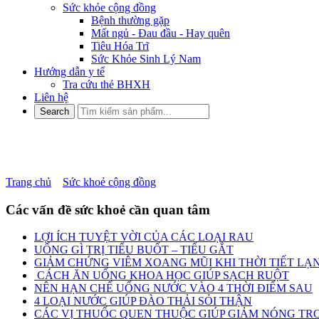
Sức khỏe cộng đồng
Bệnh thường gặp
Mất ngủ - Đau đầu - Hay quên
Tiêu Hóa Trĩ
Sức Khỏe Sinh Lý Nam
Hướng dẫn y tế
Tra cứu thẻ BHXH
Liên hệ
TÌNH TRẠNG CHOÁNG VÁN
Trang chủ
»
Sức khoẻ cộng đồng
»
TÌNH TRẠNG CHOÁNG VÁN
Các vấn đề sức khoẻ cần quan tâm
LỢI ÍCH TUYỆT VỜI CỦA CÁC LOẠI RAU
UỐNG GÌ TRỊ TIỂU BUỐT – TIỂU GẮT
GIẢM CHỨNG VIÊM XOANG MŨI KHI THỜI TIẾT LẠ
CÁCH ĂN UỐNG KHOA HỌC GIÚP SẠCH RUỘT
NÊN HẠN CHẾ UỐNG NƯỚC VÀO 4 THỜI ĐIỂM SAU
4 LOẠI NƯỚC GIÚP ĐÀO THẢI SỎI THẬN
CÁC VỊ THUỐC QUEN THUỘC GIÚP GIẢM NÓNG TRO