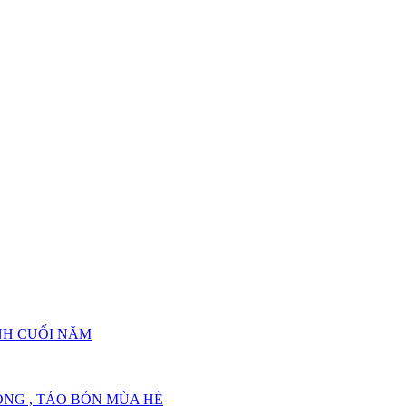
G, MẤT THĂNG BẰNG
G, MẤT THĂNG BẰNG
NH CUỐI NĂM
NG , TÁO BÓN MÙA HÈ