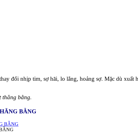
thay đổi nhịp tim, sợ hãi, lo lắng, hoảng sợ. Mặc dù xuất
t thăng bằng.
THĂNG BẰNG
 BẰNG