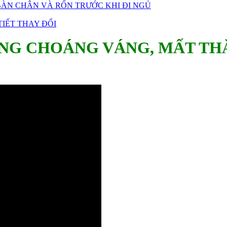
ÀN CHÂN VÀ RỐN TRƯỚC KHI ĐI NGỦ
IẾT THAY ĐỔI
ẠNG CHOÁNG VÁNG, MẤT TH