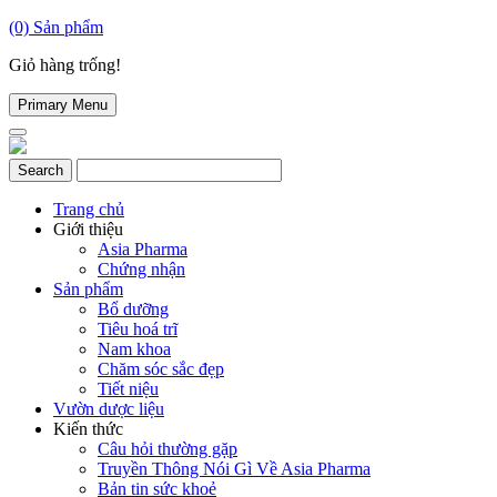
(0)
Sản phẩm
Giỏ hàng trống!
Primary Menu
Trang chủ
Giới thiệu
Asia Pharma
Chứng nhận
Sản phẩm
Bổ dưỡng
Tiêu hoá trĩ
Nam khoa
Chăm sóc sắc đẹp
Tiết niệu
Vườn dược liệu
Kiến thức
Câu hỏi thường gặp
Truyền Thông Nói Gì Về Asia Pharma
Bản tin sức khoẻ