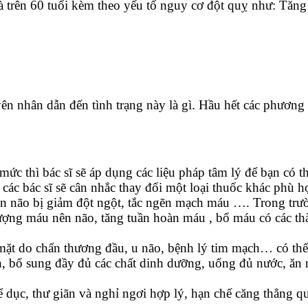
 trên 60 tuổi kèm theo yếu tố nguy cơ đột quỵ như: Tăng 
ên nhân dẫn đến tình trạng này là gì. Hầu hết các phương 
ức thì bác sĩ sẽ áp dụng các liệu pháp tâm lý để bạn có th
các bác sĩ sẽ cân nhắc thay đổi một loại thuốc khác phù 
n não bị giảm đột ngột, tắc ngẽn mạch máu …. Trong trư
ượng máu nên não, tăng tuần hoàn máu , bổ máu có các th
ặt do chấn thương đầu, u não, bệnh lý tim mạch… có thể 
 bổ sung đầy đủ các chất dinh dưỡng, uống đủ nước, ăn nhi
 dục, thư giãn và nghỉ ngơi hợp lý, hạn chế căng thẳng q