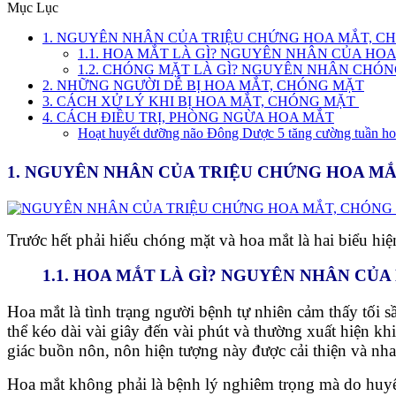
Mục Lục
1. NGUYÊN NHÂN CỦA TRIỆU CHỨNG HOA MẮT, 
1.1. HOA MẮT LÀ GÌ? NGUYÊN NHÂN CỦA HO
1.2. CHÓNG MẶT LÀ GÌ? NGUYÊN NHÂN CHÓ
2. NHỮNG NGƯỜI DỄ BỊ HOA MẮT, CHÓNG MẶT
3. CÁCH XỬ LÝ KHI BỊ HOA MẮT, CHÓNG MẶT
4. CÁCH ĐIỀU TRỊ, PHÒNG NGỪA HOA MẮT
Hoạt huyết dưỡng não Đông Dược 5 tăng cường tuần hoà
1. NGUYÊN NHÂN CỦA TRIỆU CHỨNG HOA M
Trước hết phải hiểu chóng mặt và hoa mắt là hai biểu hi
1.1. HOA MẮT LÀ GÌ? NGUYÊN NHÂN CỦ
Hoa mắt là tình trạng người bệnh tự nhiên cảm thấy tối
thể kéo dài vài giây đến vài phút và thường xuất hiện k
giác buồn nôn, nôn hiện tượng này được cải thiện và nh
Hoa mắt không phải là bệnh lý nghiêm trọng mà do huyết 