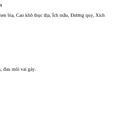
n
men bia, Cao khô thục địa, Ích mẫu, Đương quy, Xích
h, đau mỏi vai gáy.