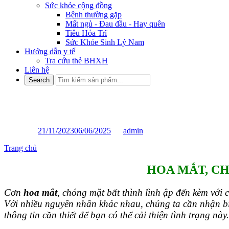
Sức khỏe cộng đồng
Bệnh thường gặp
Mất ngủ - Đau đầu - Hay quên
Tiêu Hóa Trĩ
Sức Khỏe Sinh Lý Nam
Hướng dẫn y tế
Tra cứu thẻ BHXH
Liên hệ
HOA MẮT, CHÓNG MẶT – 
Posted on
21/11/2023
06/06/2025
by
admin
Trang chủ
»
HOA MẮT, CHÓNG MẶT – NGUYÊN NHÂN VÀ 
HOA
MẮT, CH
Cơn
hoa mắt
, chóng mặt bất thình lình ập đến kèm với 
Với nhiều nguyên nhân khác nhau, chúng ta cần nhận biế
thông tin cần thiết để bạn có thể cải thiện tình trạng nà