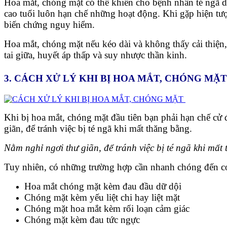
Hoa mắt, chóng mặt có thể khiến cho bệnh nhân té ngã dẫ
cao tuổi luôn hạn chế những hoạt động. Khi gặp hiện tượn
biến chứng nguy hiểm.
Hoa mắt, chóng mặt nếu kéo dài và không thấy cải thiện, 
tai giữa, huyết áp thấp và suy nhược thần kinh.
3. CÁCH XỬ LÝ KHI BỊ HOA MẮT, CHÓNG MẶ
Khi bị hoa mắt, chóng mặt đầu tiên bạn phải hạn chế cử 
giãn, để tránh việc bị té ngã khi mất thăng bằng.
Nằm nghỉ ngơi thư giãn, để tránh việc bị té ngã khi mất
Tuy nhiên, có những trường hợp cần nhanh chóng đến cơ s
Hoa mắt chóng mặt kèm đau đầu dữ dội
Chóng mặt kèm yếu liệt chi hay liệt mặt
Chóng mặt hoa mắt kèm rối loạn cảm giác
Chóng mặt kèm đau tức ngực