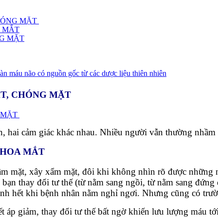
CHÓNG MẶT
A MẮT
NG MẶT
n máu não có nguồn gốc từ các dược liệu thiên nhiên
ẮT, CHÓNG MẶT
ện, hai cảm giác khác nhau. Nhiều người vẫn thường nhầm 
A HOA MẮT
 sầm mặt, xây xẩm mặt, đôi khi không nhìn rõ được những 
hi bạn thay đổi tư thế (từ nằm sang ngồi, từ nằm sang đứn
anh hết khi bệnh nhân nằm nghỉ ngơi. Nhưng cũng có trườ
áp giảm, thay đổi tư thế bất ngờ khiến lưu lượng máu tới