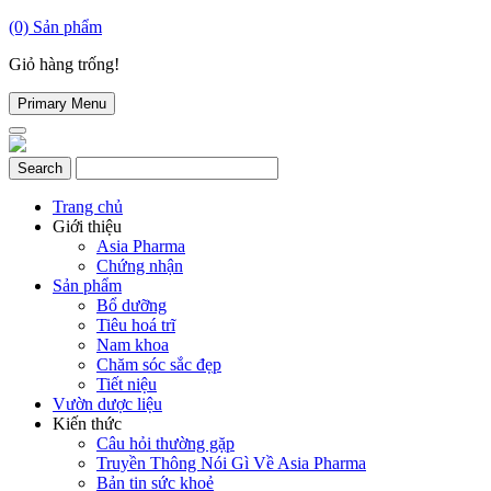
(0)
Sản phẩm
Giỏ hàng trống!
Primary Menu
Trang chủ
Giới thiệu
Asia Pharma
Chứng nhận
Sản phẩm
Bổ dưỡng
Tiêu hoá trĩ
Nam khoa
Chăm sóc sắc đẹp
Tiết niệu
Vườn dược liệu
Kiến thức
Câu hỏi thường gặp
Truyền Thông Nói Gì Về Asia Pharma
Bản tin sức khoẻ