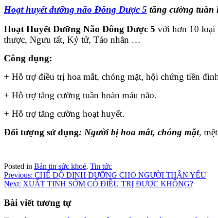
Hoạt huyết dưỡng não Đông Dược 5
tăng cường tuần 
Hoạt Huyết Dưỡng Não Đông Dược 5
với hơn 10 loại
thược, Ngưu tất, Kỷ tử, Táo nhân …
Công dụng:
+ Hỗ trợ điều trị hoa mắt, chóng mặt, hội chứng tiền đình,
+ Hỗ trợ tăng cường tuần hoàn máu não.
+ Hỗ trợ tăng cường hoạt huyết.
Đối tượng sử dụng
: Người bị hoa mắt, chóng mặt
, mệ
Posted in
Bản tin sức khoẻ
,
Tin tức
Điều
Previous:
CHẾ ĐỘ DINH DƯỠNG CHO NGƯỜI THẬN YẾU
Next:
XUẤT TINH SỚM CÓ ĐIỀU TRỊ ĐƯỢC KHÔNG?
hướng
bài
Bài viết tương tự
viết