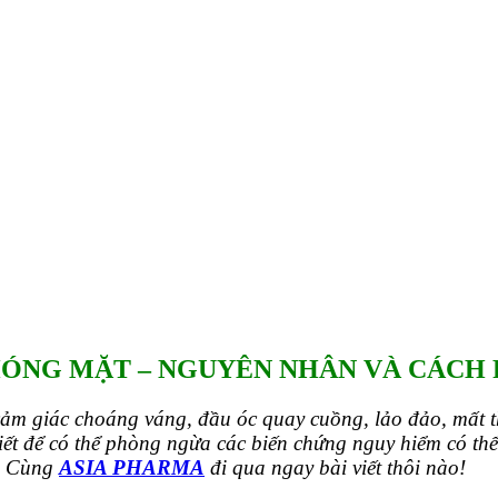
NGUYÊN NHÂN VÀ CÁCH PHÒ
CÁCH PHÒNG NGỪA
ÓNG MẶT – NGUYÊN NHÂN VÀ CÁCH
cảm giác choáng váng, đầu óc quay cuồng, lảo đảo, mất th
t để có thể phòng ngừa các biến chứng nguy hiểm có thể 
y. Cùng
ASIA PHARMA
đi qua ngay bài viết thôi nào!