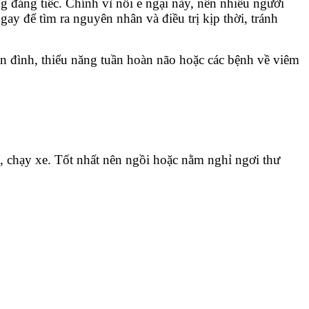
 đáng tiếc. Chính vì nỗi e ngại này, nên nhiều người
ay để tìm ra nguyên nhân và điều trị kịp thời, tránh
iền đình, thiểu năng tuần hoàn não hoặc các bệnh về viêm
, chạy xe. Tốt nhất nên ngồi hoặc nằm nghỉ ngơi thư