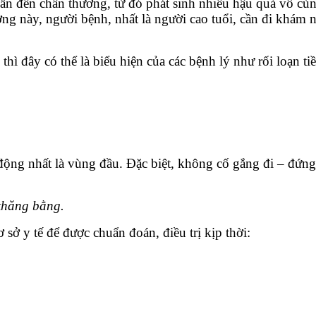
n đến chấn thương, từ đó phát sinh nhiều hậu quả vô cùng
g này, người bệnh, nhất là người cao tuổi, cần đi khám ng
thì đây có thể là biểu hiện của các bệnh lý như rối loạn t
T
động nhất là vùng đầu. Đặc biệt, không cố gắng đi – đứng
 thăng bằng.
ở y tế để được chuẩn đoán, điều trị kịp thời: