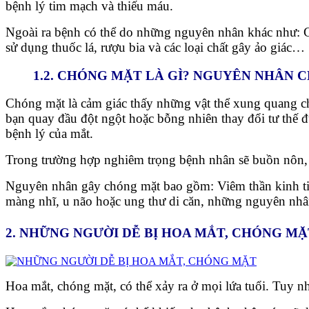
bệnh lý tim mạch và thiếu máu.
Ngoài ra bệnh có thể do những nguyên nhân khác như: Cơ t
sử dụng thuốc lá, rượu bia và các loại chất gây ảo giác…
1.2. CHÓNG MẶT LÀ GÌ? NGUYÊN NHÂN
Chóng mặt là cảm giác thấy những vật thể xung quang c
bạn quay đầu đột ngột hoặc bỗng nhiên thay đổi tư thế đ
bệnh lý của mắt.
Trong trường hợp nghiêm trọng bệnh nhân sẽ buồn nôn, 
Nguyên nhân gây chóng mặt bao gồm: Viêm thần kinh tiề
màng nhĩ, u não hoặc ung thư di căn, những nguyên nhân
2. NHỮNG NGƯỜI DỄ BỊ HOA MẮT, CHÓNG MẶ
Hoa mắt, chóng mặt, có thể xảy ra ở mọi lứa tuổi. Tuy nh