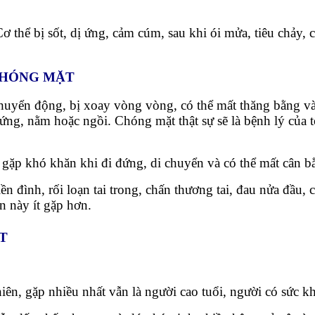
hể bị sốt, dị ứng, cảm cúm, sau khi ói mửa, tiêu chảy, cơ
 CHÓNG MẶT
huyển động, bị xoay vòng vòng, có thể mất thăng bằng và
ứng, nằm hoặc ngồi. Chóng mặt thật sự sẽ là bệnh lý của t
gặp khó khăn khi đi đứng, di chuyển và có thể mất cân b
n đình, rối loạn tai trong, chấn thương tai, đau nửa đầ
 này ít gặp hơn.
T
iên, gặp nhiều nhất vẫn là người cao tuổi, người có sức k