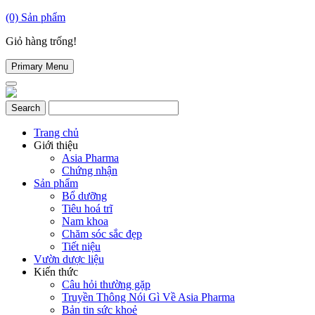
(0)
Sản phẩm
Giỏ hàng trống!
Primary Menu
Trang chủ
Giới thiệu
Asia Pharma
Chứng nhận
Sản phẩm
Bổ dưỡng
Tiêu hoá trĩ
Nam khoa
Chăm sóc sắc đẹp
Tiết niệu
Vườn dược liệu
Kiến thức
Câu hỏi thường gặp
Truyền Thông Nói Gì Về Asia Pharma
Bản tin sức khoẻ