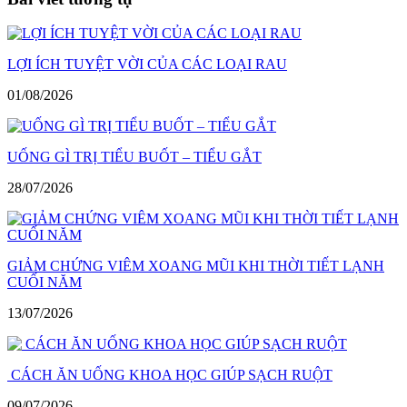
LỢI ÍCH TUYỆT VỜI CỦA CÁC LOẠI RAU
01/08/2026
UỐNG GÌ TRỊ TIỂU BUỐT – TIỂU GẮT
28/07/2026
GIẢM CHỨNG VIÊM XOANG MŨI KHI THỜI TIẾT LẠNH
CUỐI NĂM
13/07/2026
CÁCH ĂN UỐNG KHOA HỌC GIÚP SẠCH RUỘT
09/07/2026