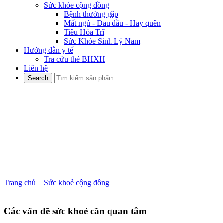
Sức khỏe cộng đồng
Bệnh thường gặp
Mất ngủ - Đau đầu - Hay quên
Tiêu Hóa Trĩ
Sức Khỏe Sinh Lý Nam
Hướng dẫn y tế
Tra cứu thẻ BHXH
Liên hệ
TỔNG HỢP 12 LOẠI THỰC
PHẨM GIÚP BỔ THẬN
ĐƯỢC BÁC SĨ KHUYÊN
DÙNG
Trang chủ
»
Sức khoẻ cộng đồng
»
TỔNG HỢP 12 LOẠI THỰC
PHẨM GIÚP BỔ THẬN ĐƯỢC BÁC SĨ KHUYÊN DÙNG
Các vấn đề sức khoẻ cần quan tâm