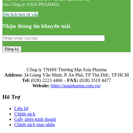
của Công ty ASIA PHARMA.
Đặt lịch hẹn tư vấn
Nhận thông tin khuyến mãi
Công ty TNHH Thương Mại Asia Pharma
Address:
34 Giang Văn Minh, P. An Phú, TP Thủ Đức, TP HCM
Tel:
(028) 2223 4466 –
FAX:
(028) 3519 4477
Website:
https://asiapharma.com.vn/
Hổ Trợ
Liên hệ
Chính sách
Giấy phép kinh doanh
Chính sách giao nhận