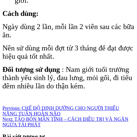
giới.
Cách dùng:
Ngày dùng 2 lần, mỗi lần 2 viên sau các bữa
ăn.
Nên sử dùng mỗi đợt từ 3 tháng để đạt được
hiệu quả tốt nhất.
Đối tượng sử dụng
: Nam giới tuổi trưởng
thành yếu sinh lý, đau lưng, mỏi gối, đi tiểu
đêm nhiều lần do thận kém.
Điều
Previous:
CHẾ ĐỘ DINH DƯỠNG CHO NGƯỜI THIỂU
NĂNG TUẦN HOÀN NÃO
hướng
Next:
TÁO BÓN MÃN TÍNH – CÁCH ĐIỀU TRỊ VÀ NGĂN
bài
NGỪA TÁI PHÁT
viết
Bài viết tương tự