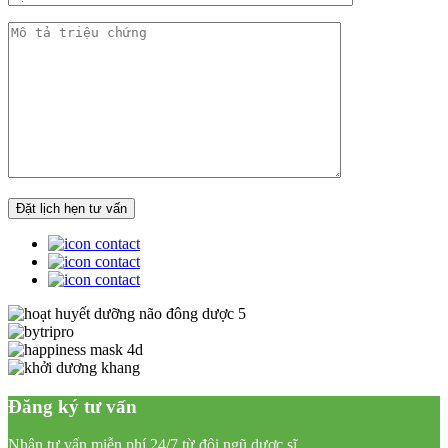
Đăng ký tư vấn
Nhận tư vấn miễn phí 24/7 từ đội ngũ dược sĩ,