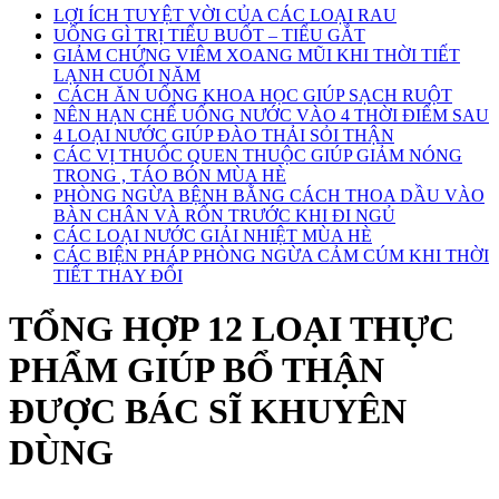
LỢI ÍCH TUYỆT VỜI CỦA CÁC LOẠI RAU
UỐNG GÌ TRỊ TIỂU BUỐT – TIỂU GẮT
GIẢM CHỨNG VIÊM XOANG MŨI KHI THỜI TIẾT
LẠNH CUỐI NĂM
CÁCH ĂN UỐNG KHOA HỌC GIÚP SẠCH RUỘT
NÊN HẠN CHẾ UỐNG NƯỚC VÀO 4 THỜI ĐIỂM SAU
4 LOẠI NƯỚC GIÚP ĐÀO THẢI SỎI THẬN
CÁC VỊ THUỐC QUEN THUỘC GIÚP GIẢM NÓNG
TRONG , TÁO BÓN MÙA HÈ
PHÒNG NGỪA BỆNH BẰNG CÁCH THOA DẦU VÀO
BÀN CHÂN VÀ RỐN TRƯỚC KHI ĐI NGỦ
CÁC LOẠI NƯỚC GIẢI NHIỆT MÙA HÈ
CÁC BIỆN PHÁP PHÒNG NGỪA CẢM CÚM KHI THỜI
TIẾT THAY ĐỔI
TỔNG HỢP 12 LOẠI THỰC
PHẨM GIÚP BỔ THẬN
ĐƯỢC BÁC SĨ KHUYÊN
DÙNG