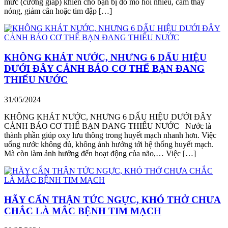
mức (cường giáp) khiến cho bạn bị đổ mồ hôi nhiều, cảm thấy
nóng, giảm cân hoặc tim đập […]
KHÔNG KHÁT NƯỚC, NHƯNG 6 DẤU HIỆU
DƯỚI ĐÂY CẢNH BÁO CƠ THỂ BẠN ĐANG
THIẾU NƯỚC
31/05/2024
KHÔNG KHÁT NƯỚC, NHƯNG 6 DẤU HIỆU DƯỚI ĐÂY
CẢNH BÁO CƠ THỂ BẠN ĐANG THIẾU NƯỚC Nước là
thành phần giúp oxy lưu thông trong huyết mạch nhanh hơn. Việc
uống nước không đủ, không ảnh hưởng tới hệ thống huyết mạch.
Mà còn làm ảnh hưởng đến hoạt động của não,… Việc […]
HÃY CẨN THẬN TỨC NGỰC, KHÓ THỞ CHƯA
CHẮC LÀ MẮC BỆNH TIM MẠCH