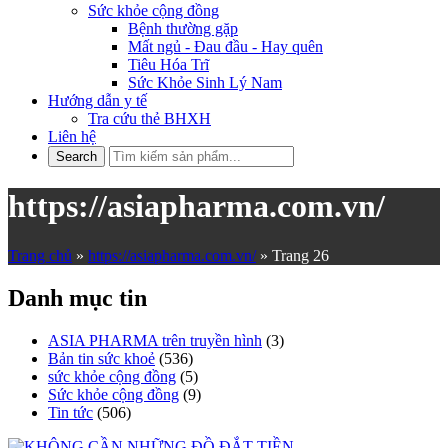
Sức khỏe cộng đồng
Bệnh thường gặp
Mất ngủ - Đau đầu - Hay quên
Tiêu Hóa Trĩ
Sức Khỏe Sinh Lý Nam
Hướng dẫn y tế
Tra cứu thẻ BHXH
Liên hệ
https://asiapharma.com.vn/
Trang chủ
»
https://asiapharma.com.vn/
»
Trang 26
Danh mục tin
ASIA PHARMA trên truyền hình
(3)
Bản tin sức khoẻ
(536)
sức khỏe cộng đồng
(5)
Sức khỏe cộng đồng
(9)
Tin tức
(506)