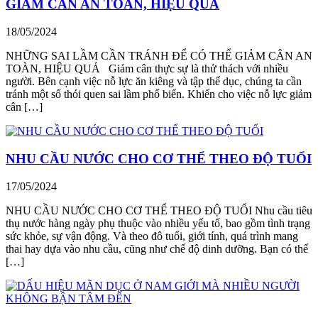
GIẢM CÂN AN TOÀN, HIỆU QUẢ
18/05/2024
NHỮNG SAI LẦM CẦN TRÁNH ĐỂ CÓ THỂ GIẢM CÂN AN
TOÀN, HIỆU QUẢ Giảm cân thực sự là thử thách với nhiều
người. Bên cạnh việc nỗ lực ăn kiêng và tập thể dục, chúng ta cần
tránh một số thói quen sai lầm phổ biến. Khiến cho việc nỗ lực giảm
cân […]
NHU CẦU NƯỚC CHO CƠ THỂ THEO ĐỘ TUỔI
17/05/2024
NHU CẦU NƯỚC CHO CƠ THỂ THEO ĐỘ TUỔI Nhu cầu tiêu
thụ nước hàng ngày phụ thuộc vào nhiều yếu tố, bao gồm tình trạng
sức khỏe, sự vận động. Và theo đô tuổi, giới tính, quá trình mang
thai hay dựa vào nhu cầu, cũng như chế độ dinh dưỡng. Bạn có thể
[…]