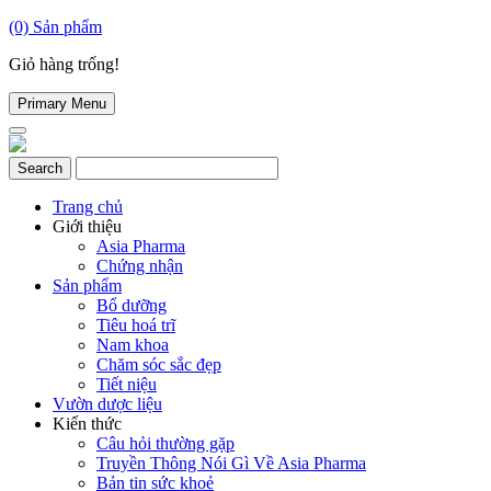
(0)
Sản phẩm
Giỏ hàng trống!
Primary Menu
Trang chủ
Giới thiệu
Asia Pharma
Chứng nhận
Sản phẩm
Bổ dưỡng
Tiêu hoá trĩ
Nam khoa
Chăm sóc sắc đẹp
Tiết niệu
Vườn dược liệu
Kiến thức
Câu hỏi thường gặp
Truyền Thông Nói Gì Về Asia Pharma
Bản tin sức khoẻ