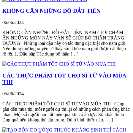
KHÔNG CẦN NHỮNG ĐỒ ĐẮT TIỀN
06/06/2024
KHÔNG CẦN NHỮNG ĐỒ ĐẮT TIỀN, NAM GIỚI CHĂM
ĂN NHỮNG MÓN NÀY VẪN SẼ GIÚP BỔ THẬN TRÁNG
DƯƠNG Những loại đậu này có tác dụng đặc biệt cho nam giới.
Nếu dùng thường xuyên sẽ thấy sức khỏe nam giới được cải thiện
rõ rệt. 1. Đậu bắp Tác dụng bổ thận […]
CÁC THỰC PHẨM TỐT CHO SĨ TỬ VÀO MÙA
THI
05/06/2024
CÁC THỰC PHẨM TỐT CHO SĨ TỬ VÀO MÙA THI Càng
gần đến mùa thi, mỗi người dự thi lại có những cách phản ứng khác
nhau. Một số người học rất hiệu quả khi có áp lực. Số khác thì lo
lắng quá nên không thể tập trung. Dù ở hình thức nào, […]