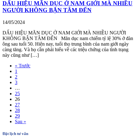
DẤU HIỆU MÃN DỤC Ở NAM GIỚI MÀ NHIỀU
NGƯỜI KHÔNG BẬN TÂM ĐẾN
14/05/2024
DẤU HIỆU MÃN DỤC Ở NAM GIỚI MÀ NHIỀU NGƯỜI
KHÔNG BẬN TÂM ĐẾN Mãn dục nam chiếm tỷ lệ 30% ở đàn
ông sau tuổi 50. Hiện nay, tuổi thọ trung bình của nam giới ngày
càng tăng. Và họ cần phải hiểu về các triệu chứng của tình trạng
này cũng như […]
« Trước
1
2
3
…
25
26
27
28
29
Sau »
Đặt lịch tư vấn