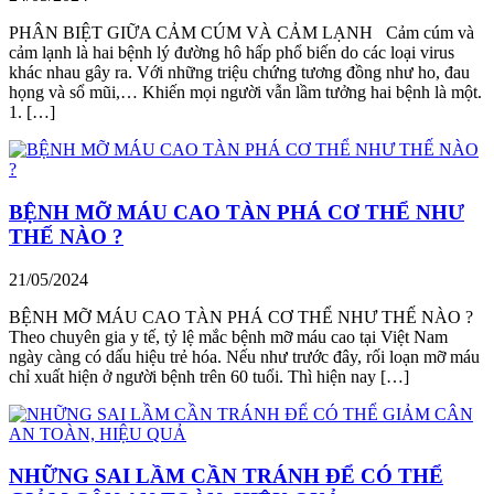
PHÂN BIỆT GIỮA CẢM CÚM VÀ CẢM LẠNH Cảm cúm và
cảm lạnh là hai bệnh lý đường hô hấp phổ biến do các loại virus
khác nhau gây ra. Với những triệu chứng tương đồng như ho, đau
họng và sổ mũi,… Khiến mọi người vẫn lầm tưởng hai bệnh là một.
1. […]
BỆNH MỠ MÁU CAO TÀN PHÁ CƠ THỂ NHƯ
THẾ NÀO ?
21/05/2024
BỆNH MỠ MÁU CAO TÀN PHÁ CƠ THỂ NHƯ THẾ NÀO ?
Theo chuyên gia y tế, tỷ lệ mắc bệnh mỡ máu cao tại Việt Nam
ngày càng có dấu hiệu trẻ hóa. Nếu như trước đây, rối loạn mỡ máu
chỉ xuất hiện ở người bệnh trên 60 tuổi. Thì hiện nay […]
NHỮNG SAI LẦM CẦN TRÁNH ĐỂ CÓ THỂ