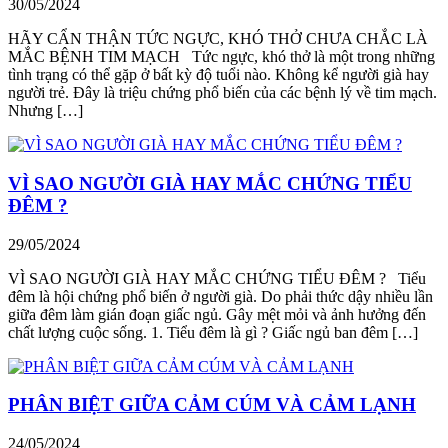
30/05/2024
HÃY CẨN THẬN TỨC NGỰC, KHÓ THỞ CHƯA CHẮC LÀ
MẮC BỆNH TIM MẠCH Tức ngực, khó thở là một trong những
tình trạng có thể gặp ở bất kỳ độ tuổi nào. Không kể người già hay
người trẻ. Đây là triệu chứng phổ biến của các bệnh lý về tim mạch.
Nhưng […]
VÌ SAO NGƯỜI GIÀ HAY MẮC CHỨNG TIỂU
ĐÊM ?
29/05/2024
VÌ SAO NGƯỜI GIÀ HAY MẮC CHỨNG TIỂU ĐÊM ? Tiểu
đêm là hội chứng phổ biến ở người già. Do phải thức dậy nhiều lần
giữa đêm làm gián đoạn giấc ngủ. Gây mệt mỏi và ảnh hưởng đến
chất lượng cuộc sống. 1. Tiểu đêm là gì ? Giấc ngủ ban đêm […]
PHÂN BIỆT GIỮA CẢM CÚM VÀ CẢM LẠNH
24/05/2024