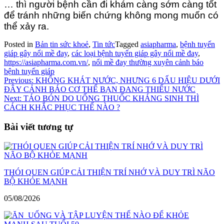
… thì người bệnh cần đi khám càng sớm càng tốt
để tránh những biến chứng không mong muốn có
thể xảy ra.
Posted in
Bản tin sức khoẻ
,
Tin tức
Tagged
asiapharma
,
bệnh tuyến
giáp gây nổi mề đay
,
các loại bệnh tuyến giáp gây nổi mề đay
,
https://asiapharma.com.vn/
,
nổi mề đay thường xuyên cảnh báo
bệnh tuyến giáp
Điều
Previous:
KHÔNG KHÁT NƯỚC, NHƯNG 6 DẤU HIỆU DƯỚI
ĐÂY CẢNH BÁO CƠ THỂ BẠN ĐANG THIẾU NƯỚC
hướng
Next:
TÁO BÓN DO UỐNG THUỐC KHÁNG SINH THÌ
bài
CÁCH KHẮC PHỤC THẾ NÀO ?
viết
Bài viết tương tự
THÓI QUEN GIÚP CẢI THIỆN TRÍ NHỚ VÀ DUY TRÌ NÃO
BỘ KHỎE MẠNH
05/08/2026