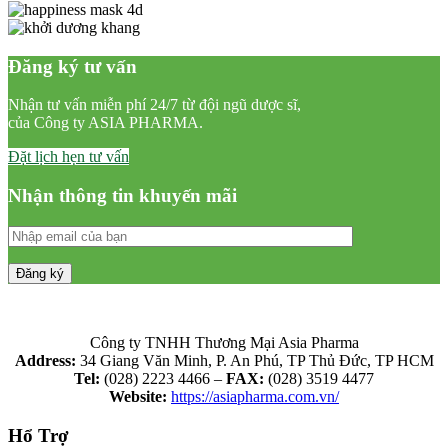
Đăng ký tư vấn
Nhận tư vấn miễn phí 24/7 từ đội ngũ dược sĩ,
của Công ty ASIA PHARMA.
Đặt lịch hẹn tư vấn
Nhận thông tin khuyến mãi
Công ty TNHH Thương Mại Asia Pharma
Address:
34 Giang Văn Minh, P. An Phú, TP Thủ Đức, TP HCM
Tel:
(028) 2223 4466 –
FAX:
(028) 3519 4477
Website:
https://asiapharma.com.vn/
Hổ Trợ