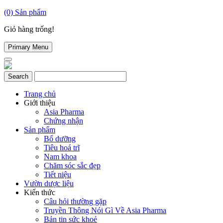
(0)
Sản phẩm
Giỏ hàng trống!
Primary Menu
Trang chủ
Giới thiệu
Asia Pharma
Chứng nhận
Sản phẩm
Bổ dưỡng
Tiêu hoá trĩ
Nam khoa
Chăm sóc sắc đẹp
Tiết niệu
Vườn dược liệu
Kiến thức
Câu hỏi thường gặp
Truyền Thông Nói Gì Về Asia Pharma
Bản tin sức khoẻ