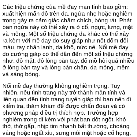
Các triệu chứng của mề đay mạn tính bao gồm:
xuất hiện mẩn đỏ trên da, ngứa nhẹ hoặc nghiêm
trọng gây ra cảm giác châm chích, bỏng rát. Phát
ban ngứa này có thể xảy ra ở cổ, ngực, lưng, mặt
và mông. Một số triệu chứng da khác có thể xảy
ra kèm với mề đay do suy giáp như nốt đốm đổi
màu, tay chân lạnh, da khô, nức nẻ. Nổi mề đay
do cường giáp có thể dẫn đến một số triệu chứng
như: đỏ mặt, đỏ lòng bàn tay, đổ mồ hôi quá nhiều
ở lòng bàn tay và lòng bàn chân, da mỏng, mềm
và sáng bóng.
Nổi mề đay thường không nghiêm trọng. Tuy
nhiên, nếu tình trạng này trở thành mãn tính và
liên quan đến tình trạng tuyến giáp thì bạn nên đi
kiểm tra, thăm khám để được chẩn đoán và có
phương pháp điều trị thích hợp. Trường hợp
nghiêm trọng đi kèm với phát ban đột ngột, khó
thở, thở gấp, nhịp tim nhanh bất thường, choáng
váng hoặc ngất xỉu, sưng môi mặt hoặc cổ họng,