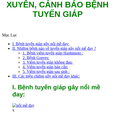
XUYÊN, CẢNH BÁO BỆNH
TUYẾN GIÁP
Mục Lục
I. Bệnh tuyến giáp gây nổi mề đay:
II. Những bệnh nào về tuyến giáp gây nổi mề đay ?
1. Bệnh viêm tuyến giáp Hashimoto :
2. Bệnh Graves:
3. Viêm tuyến giáp không đau:
4. Viêm tuyến giáp bán cấp:
5. Viêm tuyến giáp sau sinh :
III. Các triệu chứng gây nổi mề đay khác:
I. Bệnh tuyến giáp gây nổi mề
đay:
x