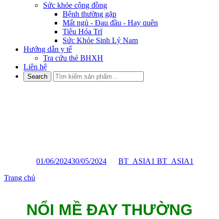
Sức khỏe cộng đồng
Bệnh thường gặp
Mất ngủ - Đau đầu - Hay quên
Tiêu Hóa Trĩ
Sức Khỏe Sinh Lý Nam
Hướng dẫn y tế
Tra cứu thẻ BHXH
Liên hệ
NỔI MỀ ĐAY THƯỜNG
XUYÊN, CẢNH BÁO BỆNH
TUYẾN GIÁP
Posted on
01/06/2024
30/05/2024
by
BT_ASIA1 BT_ASIA1
Trang chủ
»
NỔI MỀ ĐAY THƯỜNG XUYÊN, CẢNH BÁO
BỆNH TUYẾN GIÁP
NỔI MỀ ĐAY THƯỜNG