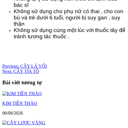
bác sĩ
Không sử dụng cho phụ nữ có thai , cho con
bú và trẻ dưới 6 tuổi, người bị suy gan , suy
thận
Không sử dụng cùng một lúc với thuốc tây để
tránh tương tác thuốc .
Điều
Previous:
CÂY LÁ VỐI
Next:
CÂY TÍA TÔ
hướng
bài
Bài viết tương tự
viết
KIM TIỀN THẢO
06/08/2026