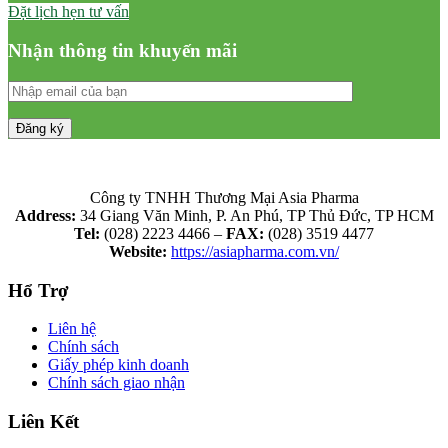
Đặt lịch hẹn tư vấn
Nhận thông tin khuyến mãi
Công ty TNHH Thương Mại Asia Pharma
Address:
34 Giang Văn Minh, P. An Phú, TP Thủ Đức, TP HCM
Tel:
(028) 2223 4466 –
FAX:
(028) 3519 4477
Website:
https://asiapharma.com.vn/
Hổ Trợ
Liên hệ
Chính sách
Giấy phép kinh doanh
Chính sách giao nhận
Liên Kết