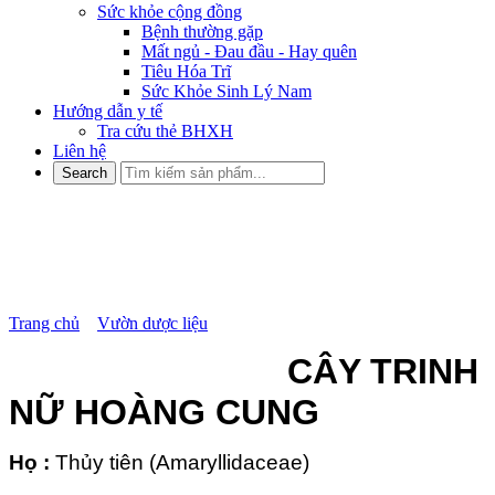
Sức khỏe cộng đồng
Bệnh thường gặp
Mất ngủ - Đau đầu - Hay quên
Tiêu Hóa Trĩ
Sức Khỏe Sinh Lý Nam
Hướng dẫn y tế
Tra cứu thẻ BHXH
Liên hệ
CÂY TRINH NỮ HOÀNG
CUNG
Trang chủ
»
Vườn dược liệu
»
CÂY TRINH NỮ HOÀNG CUNG
CÂY TRINH
NỮ HOÀNG CUNG
Họ :
Thủy tiên (Amaryllidaceae)