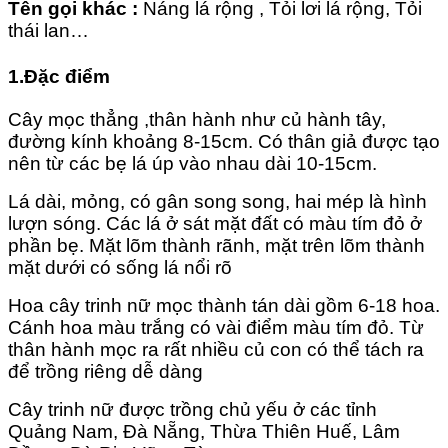
Tên gọi khác :
Náng lá rộng , Tỏi lơi lá rộng, Tỏi
thái lan…
1.Đặc điểm
Cây mọc thẳng ,thân hành như củ hành tây,
đường kính khoảng 8-15cm. Có thân giả được tạo
nên từ các bẹ lá úp vào nhau dài 10-15cm.
Lá dài, mỏng, có gân song song, hai mép là hình
lượn sóng. Các lá ở sát mặt đất có màu tím đỏ ở
phần bẹ. Mặt lõm thành rãnh, mặt trên lõm thành
mặt dưới có sống lá nổi rõ
Hoa cây trinh nữ mọc thành tán dài gồm 6-18 hoa.
Cánh hoa màu trắng có vài điểm màu tím đỏ. Từ
thân hành mọc ra rất nhiều củ con có thể tách ra
để trồng riêng dễ dàng
Cây trinh nữ được trồng chủ yếu ở các tỉnh
Quảng Nam, Đà Nẵng, Thừa Thiên Huế, Lâm