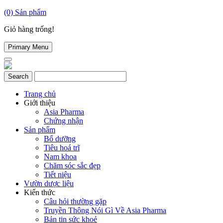
(0)
Sản phẩm
Giỏ hàng trống!
Primary Menu
Trang chủ
Giới thiệu
Asia Pharma
Chứng nhận
Sản phẩm
Bổ dưỡng
Tiêu hoá trĩ
Nam khoa
Chăm sóc sắc đẹp
Tiết niệu
Vườn dược liệu
Kiến thức
Câu hỏi thường gặp
Truyền Thông Nói Gì Về Asia Pharma
Bản tin sức khoẻ