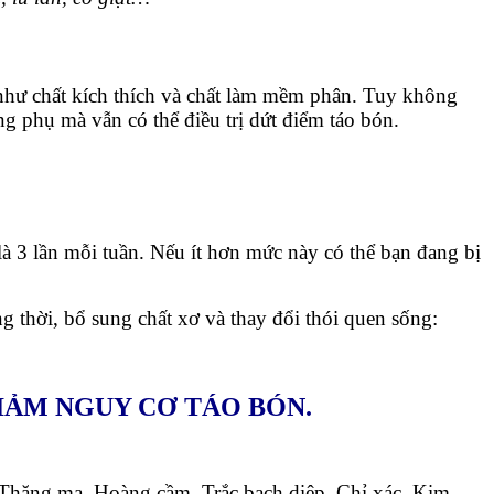
 như chất kích thích và chất làm mềm phân. Tuy không
ng phụ mà vẫn có thể điều trị dứt điểm táo bón.
à 3 lần mỗi tuần. Nếu ít hơn mức này có thể bạn đang bị
 thời, bổ sung chất xơ và thay đổi thói quen sống:
IẢM NGUY CƠ TÁO BÓN.
, Thăng ma, Hoàng cầm, Trắc bạch diệp, Chỉ xác, Kim