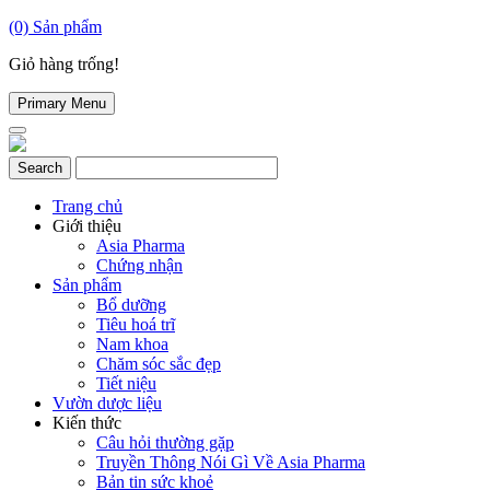
(0)
Sản phẩm
Giỏ hàng trống!
Primary Menu
Trang chủ
Giới thiệu
Asia Pharma
Chứng nhận
Sản phẩm
Bổ dưỡng
Tiêu hoá trĩ
Nam khoa
Chăm sóc sắc đẹp
Tiết niệu
Vườn dược liệu
Kiến thức
Câu hỏi thường gặp
Truyền Thông Nói Gì Về Asia Pharma
Bản tin sức khoẻ