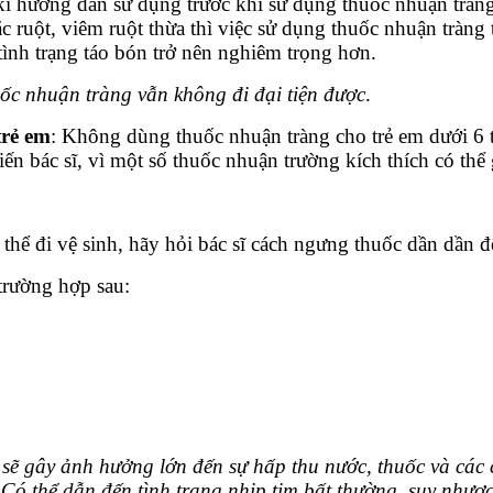
ĩ hướng dẫn sử dụng trước khi sử dụng thuốc nhuận tràng
c ruột, viêm ruột thừa thì việc sử dụng thuốc nhuận tràng
tình trạng táo bón trở nên nghiêm trọng hơn.
uốc nhuận tràng vẫn không đi đại tiện được
.
trẻ em
: Không dùng thuốc nhuận tràng cho trẻ em dưới 6 tu
ến bác sĩ, vì một số thuốc nhuận trường kích thích có thể 
ể đi vệ sinh, hãy hỏi bác sĩ cách ngưng thuốc dần dần để
trường hợp sau:
.
sẽ gây ảnh hưởng lớn đến sự hấp thu nước, thuốc và các 
 Có thể dẫn đến tình trạng nhịp tim bất thường, suy nhược