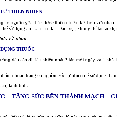
TỪ THIÊN NHIÊN
ng có nguồn gốc thảo dược thiên nhiên, kết hợp với nhau
thể sử dụng an toàn lâu dài. Đặc biệt, không để lại tác dụ
 hợp với nhau
Ử DỤNG THUỐC
g đều cần đi tiêu nhiều nhất 3 lần mỗi ngày và ít nhất l
 phẩm nhuận tràng có nguồn gốc tự nhiên để sử dụng. Đồng
àn, lành tính.
G – TĂNG SỨC BỀN THÀNH MẠCH – G
n như: Diếp cá, Hoa hòe, Sinh địa, Đương quy, Hoàng liên