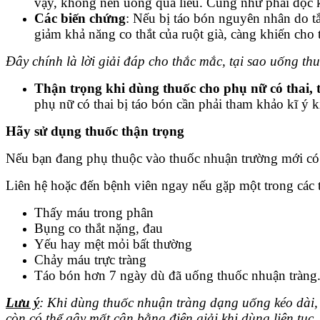
vậy, không nên uống quá liều. Cũng như phải đọc k
Các biến chứng
: Nếu bị táo bón nguyên nhân do tắ
giảm khả năng co thắt của ruột già, càng khiến cho 
Đây chính là lời giải đáp cho thắc mắc, tại sao uống th
Thận trọng khi dùng thuốc cho phụ nữ có thai, 
phụ nữ có thai bị táo bón cần phải tham khảo kĩ ý ki
Hãy sử dụng thuốc thận trọng
Nếu bạn đang phụ thuộc vào thuốc nhuận trường mới có th
Liên hệ hoặc đến bệnh viên ngay nếu gặp một trong các 
Thấy máu trong phân
Bụng co thắt nặng, đau
Yếu hay mệt mỏi bất thường
Chảy máu trực tràng
Táo bón hơn 7 ngày dù đã uống thuốc nhuận tràng
Lưu ý
: Khi dùng thuốc nhuận tràng dạng uống kéo dài, 
còn có thể gây mất cân bằng điện giải khi dùng liên tục.