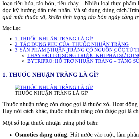
loạn tiêu hóa, táo bón, tiêu chảy…
Nhiều loại thực phẩm b
đọc kỹ hướng dẫn trên nhãn. Và sử dụng đúng cách.
Trán
quá mức thuốc xổ, khiến tình trạng táo bón ngày càng t
Mục Lục
1. THUỐC NHUẬN TRÀNG LÀ GÌ?
2. TÁC DỤNG PHỤ CỦA THUỐC NHUẬN TRÀNG
3. SẢN PHẨM NHUẬN TRÀNG CÓ NGUỒN GỐC TỪ T
THAY ĐỔI LỐI SỐNG TRƯỚC KHI PHẢI SỬ DỤ
BYTRIPRO: HỖ TRỢ NHUẬN TRÀNG – TĂNG S
1. THUỐC NHUẬN TRÀNG LÀ GÌ?
THUỐC NHUẬN TRÀNG LÀ GÌ?
Thuốc nhuận tràng còn được gọi là thuốc xổ. Hoạt động v
Hay nói cách khác, thuốc nhuận tràng còn được gọi là ch
Một số loại thuốc nhuận tràng phổ biến:
Osmotics dạng uống
: Hút nước vào ruột, làm phân