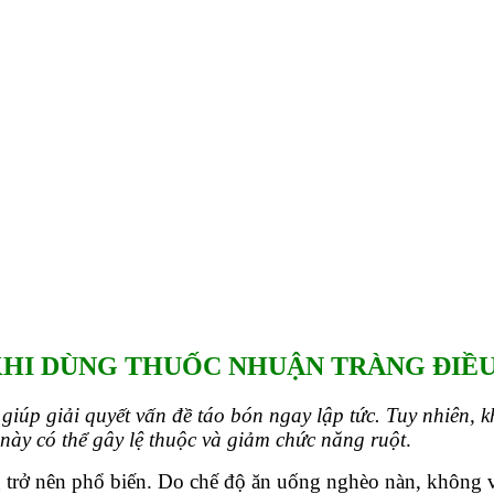
ỐC NHUẬN TRÀNG ĐIỀU TRỊ
 ĐIỀU TRỊ TÁO BÓN
HI DÙNG THUỐC NHUẬN TRÀNG ĐIỀU
ể giúp giải quyết vấn đề táo bón ngay lập tức. Tuy nhiên, 
này có thể gây lệ thuộc và giảm chức năng ruột
.
g trở nên phổ biến. Do chế độ ăn uống nghèo nàn, không v