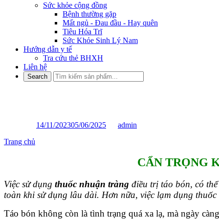
Sức khỏe cộng đồng
Bệnh thường gặp
Mất ngủ - Đau đầu - Hay quên
Tiêu Hóa Trĩ
Sức Khỏe Sinh Lý Nam
Hướng dẫn y tế
Tra cứu thẻ BHXH
Liên hệ
CẨN TRỌNG KHI DÙNG THU
Posted on
14/11/2023
05/06/2025
by
admin
Trang chủ
»
CẨN TRỌNG KHI DÙNG THUỐC NHUẬN TRÀNG
CẨN TRỌNG K
Việc sử dụng
thuốc nhuận tràng
điều trị táo bón, có th
toàn khi sử dụng lâu dài. Hơn nữa, việc lạm dụng thuốc 
Táo bón không còn là tình trạng quá xa lạ, mà ngày càn