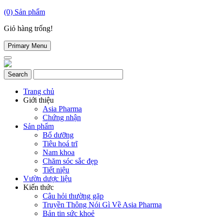
(0)
Sản phẩm
Giỏ hàng trống!
Primary Menu
Trang chủ
Giới thiệu
Asia Pharma
Chứng nhận
Sản phẩm
Bổ dưỡng
Tiêu hoá trĩ
Nam khoa
Chăm sóc sắc đẹp
Tiết niệu
Vườn dược liệu
Kiến thức
Câu hỏi thường gặp
Truyền Thông Nói Gì Về Asia Pharma
Bản tin sức khoẻ