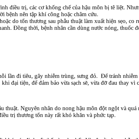
nh điều trị, các cơ khống chế của hậu môn bị tê liệt. Như
ười bệnh nên tập khí công hoặc châm cứu.
oặc do tổn thương sau phẫu thuật làm xuất hiện sẹo, co rút
uanh. Đồng thời, bệnh nhân cần dùng nước nóng, thuốc đô
 lần đi tiêu, gây nhiễm trùng, sưng đỏ. Để tránh nhiễm t
 khi đại tiện, để đảm bảo vừa sạch sẽ, vừa đỡ đau thay vì
ẫu thuật. Nguyên nhân do nong hậu môn đột ngột và quá m
iều trị thương tổn này rất khó khăn và phức tạp.