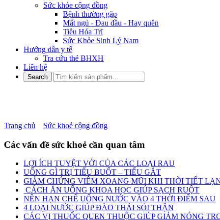
Sức khỏe cộng đồng
Bệnh thường gặp
Mất ngủ - Đau đầu - Hay quên
Tiêu Hóa Trĩ
Sức Khỏe Sinh Lý Nam
Hướng dẫn y tế
Tra cứu thẻ BHXH
Liên hệ
BIẾN CHỨNG SAU PHẪU TH
Trang chủ
»
Sức khoẻ cộng đồng
»
BIẾN CHỨNG SAU PHẪU TH
Các vấn đề sức khoẻ cần quan tâm
LỢI ÍCH TUYỆT VỜI CỦA CÁC LOẠI RAU
UỐNG GÌ TRỊ TIỂU BUỐT – TIỂU GẮT
GIẢM CHỨNG VIÊM XOANG MŨI KHI THỜI TIẾT LẠ
CÁCH ĂN UỐNG KHOA HỌC GIÚP SẠCH RUỘT
NÊN HẠN CHẾ UỐNG NƯỚC VÀO 4 THỜI ĐIỂM SAU
4 LOẠI NƯỚC GIÚP ĐÀO THẢI SỎI THẬN
CÁC VỊ THUỐC QUEN THUỘC GIÚP GIẢM NÓNG TRO