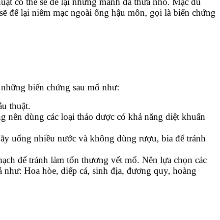
huật có thể sẽ để lại những mảnh da thừa nhỏ. Mặc dù
sẽ để lại niêm mạc ngoài ống hậu môn, gọi là biến chứng
i những biến chứng sau mổ như:
u thuật.
g nên dùng các loại thảo dược có khả năng diệt khuẩn
Hãy uống nhiều nước và không dùng rượu, bia để tránh
mạch để tránh làm tổn thương vết mổ. Nên lựa chọn các
 như: Hoa hòe, diếp cá, sinh địa, đương quy, hoàng