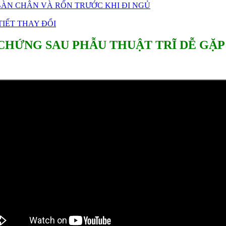
ÀN CHÂN VÀ RỐN TRƯỚC KHI ĐI NGỦ
IẾT THAY ĐỔI
 CHỨNG SAU PHẪU THUẬT TRĨ DỄ GẶP