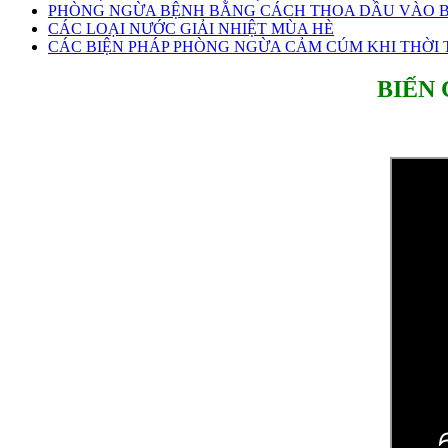
PHÒNG NGỪA BỆNH BẰNG CÁCH THOA DẦU VÀO B
CÁC LOẠI NƯỚC GIẢI NHIỆT MÙA HÈ
CÁC BIỆN PHÁP PHÒNG NGỪA CẢM CÚM KHI THỜI T
BIẾN