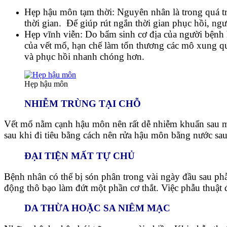
Hẹp hậu môn tạm thời: Nguyên nhân là trong quá trì
thời gian. Để giúp rút ngắn thời gian phục hồi, ng
Hẹp vĩnh viễn: Do bẩm sinh cơ địa của người bệnh h
của vết mổ, hạn chế làm tổn thương các mô xung q
và phục hồi nhanh chóng hơn.
Hẹp hậu môn
NHIỄM TRÙNG TẠI CHỖ
Vết mổ nằm cạnh hậu môn nên rất dễ nhiễm khuẩn sau mỗi
sau khi đi tiêu bằng cách nên rửa hậu môn bằng nước sau
ĐẠI TIỆN MẤT TỰ CHỦ
Bệnh nhân có thể bị són phân trong vài ngày đầu sau ph
động thô bạo làm đứt một phần cơ thắt. Việc phẫu thuật đ
DA THỪA HOẶC SA NIÊM MẠC