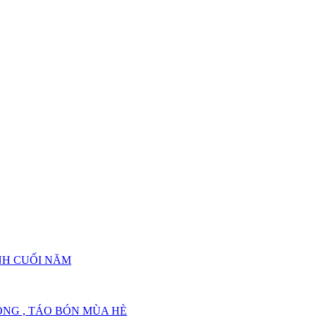
UẬT TRĨ DỄ GẶP NHẤT
UẬT TRĨ DỄ GẶP NHẤT
NH CUỐI NĂM
NG , TÁO BÓN MÙA HÈ