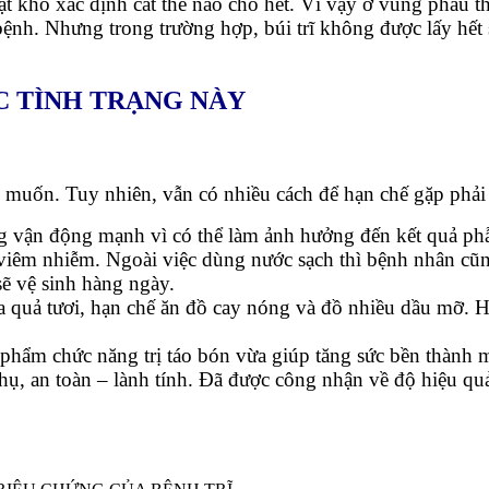
ật khó xác định cắt thế nào cho hết. Vì vậy ở vùng phẫu t
nh. Nhưng trong trường hợp, búi trĩ không được lấy hết 
ÁC TÌNH TRẠNG NÀY
 muốn. Tuy nhiên, vẫn có nhiều cách để hạn chế gặp phả
g vận động mạnh vì có thể làm ảnh hưởng đến kết quả phẫ
viêm nhiễm. Ngoài việc dùng nước sạch thì bệnh nhân cũn
sẽ vệ sinh hàng ngày.
a quả tươi, hạn chế ăn đồ cay nóng và đồ nhiều dầu mỡ. 
 phẩm chức năng trị táo bón vừa giúp tăng sức bền thành 
ụ, an toàn – lành tính. Đã được công nhận về độ hiệu quả