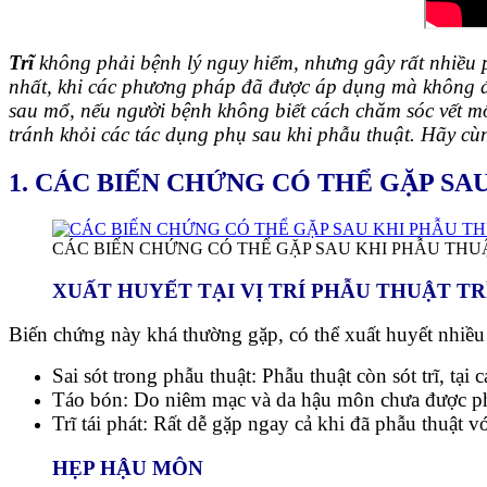
Trĩ
không phải bệnh lý nguy hiểm, nhưng gây rất nhiều p
nhất, khi các phương pháp đã được áp dụng mà không đem
sau mổ, nếu người bệnh không biết cách chăm sóc vết 
tránh khỏi các tác dụng phụ sau khi phẫu thuật. Hãy c
1. CÁC BIẾN CHỨNG CÓ THỂ GẶP SA
CÁC BIẾN CHỨNG CÓ THỂ GẶP SAU KHI PHẪU THU
XUẤT HUYẾT TẠI VỊ TRÍ PHẪU THUẬT TR
Biến chứng này khá thường gặp, có thể xuất huyết nhiều
Sai sót trong phẫu thuật: Phẫu thuật còn sót trĩ, tại
Táo bón: Do niêm mạc và da hậu môn chưa được phục
Trĩ tái phát: Rất dễ gặp ngay cả khi đã phẫu thuật vớ
HẸP HẬU MÔN