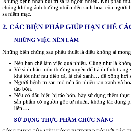
Những bệnh nhân búi trĩ sa ra ngoài nhiều. Khi phẫu thu
chúng không ảnh hưởng nhiều đến sinh hoạt của người bệ
sa niêm mạc.
2. CÁC BIỆN PHÁP GIÚP HẠN CHẾ C
NHỮNG VIỆC NÊN LÀM
Những biến chứng sau phẫu thuật là điều không ai mong
Nên hạn chế làm việc quá nhiều. Cũng như là khôn
Vệ sinh hậu môn thường xuyên để tránh tình trạng 
khá tốt như rau diếp cá, lá chè xanh… để xông hơi 
Người bệnh trĩ sau mổ nên ăn nhiều rau xanh và ho
táo bón.
Nếu có dấu hiệu bị táo bón, hãy sử dụng thêm thực
sản phẩm có nguồn gốc tự nhiên, không tác dụng ph
liên….
SỬ DỤNG THỰC PHẨM CHỨC NĂNG