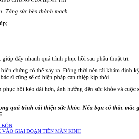
RIỆU CHỨNG CỦA BỆNH TRĨ
n. Tăng sức bền thành mạch.
úp;
, giúp đẩy nhanh quá trình phục hồi sau phẫu thuật trĩ.
 biến chứng có thể xảy ra. Đồng thời nên tái khám định kỳ
bác sĩ cũng sẽ có biện pháp can thiệp kịp thời
nh phục hồi kéo dài hơn, ảnh hưởng đến sức khỏe và cuộc
ng quá trình cải thiện sức khỏe. Nếu bạn có thắc mắc g
6
O BÓN
VÀO GIAI ĐOẠN TIỀN MÃN KINH