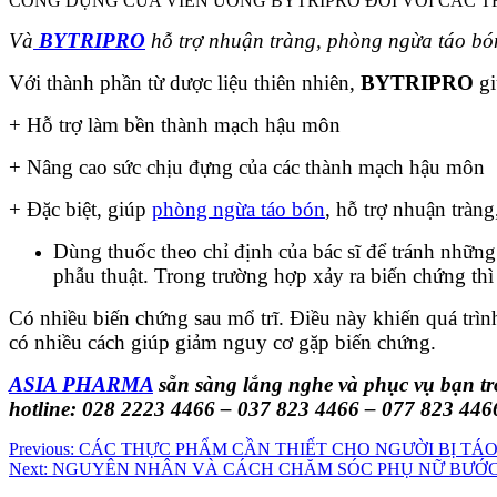
CÔNG DỤNG CỦA VIÊN UỐNG BYTRIPRO ĐỐI VỚI CÁC T
Và
BYTRIPRO
hỗ trợ nhuận tràng, phòng ngừa táo bó
Với thành phần từ dược liệu thiên nhiên,
BYTRIPRO
gi
+ Hỗ trợ làm bền thành mạch hậu môn
+ Nâng cao sức chịu đựng của các thành mạch hậu môn
+ Đặc biệt, giúp
phòng ngừa táo bón
, hỗ trợ nhuận tràng
Dùng thuốc theo chỉ định của bác sĩ để tránh những
phẫu thuật. Trong trường hợp xảy ra biến chứng thì 
Có nhiều biến chứng sau mổ trĩ. Điều này khiến quá trì
có nhiều cách giúp giảm nguy cơ gặp biến chứng.
ASIA PHARMA
sẵn sàng lắng nghe và phục vụ bạn tro
hotline: 028 2223 4466 – 037 823 4466 – 077 823 446
Điều
Previous:
CÁC THỰC PHẨM CẦN THIẾT CHO NGƯỜI BỊ TÁ
Next:
NGUYÊN NHÂN VÀ CÁCH CHĂM SÓC PHỤ NỮ BƯỚC 
hướng