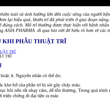
hiền toái và ảnh hưởng lớn đến cuộc sống của người bệnh.
 lại hiệu quả, khiến trĩ đã phát triển ở giai đoạn nặng
mổ đúng cách.
Mổ trĩ thường được thực hiện với bệnh nhân
ùng ASIA PHARMA đi qua bài viết để hiểu rõ hơn về các 
U KHI PHẪU THUẬT TRĨ
ẬT TRĨ
Ĩ
 hoặc ít. Nguyên nhân có thể do:
 các khe hở của phần trĩ bị sót gây chảy máu.
 hồi nên rất nhạy cảm, dễ tổn thương. Trong quá trình r
i triệu chứng đi đại tiện ra máu