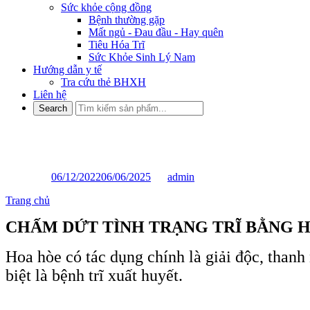
Sức khỏe cộng đồng
Bệnh thường gặp
Mất ngủ - Đau đầu - Hay quên
Tiêu Hóa Trĩ
Sức Khỏe Sinh Lý Nam
Hướng dẫn y tế
Tra cứu thẻ BHXH
Liên hệ
CHẤM DỨT TÌNH TRẠNG TR
Posted on
06/12/2022
06/06/2025
by
admin
Trang chủ
»
CHẤM DỨT TÌNH TRẠNG TRĨ BẰNG HOA HÒE
CHẤM DỨT TÌNH TRẠNG TRĨ BẰNG 
Hoa hòe có tác dụng chính là giải độc, thanh 
biệt là bệnh trĩ xuất huyết.