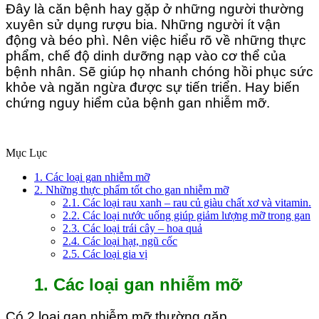
Đây là căn bệnh hay gặp ở những người thường
xuyên sử dụng rượu bia. Những người ít vận
động và béo phì. Nên việc hiểu rõ về những thực
phẩm, chế độ dinh dưỡng nạp vào cơ thể của
bệnh nhân. Sẽ giúp họ nhanh chóng hồi phục sức
khỏe và ngăn ngừa được sự tiến triển. Hay biến
chứng nguy hiểm của bệnh gan nhiễm mỡ.
Mục Lục
1. Các loại gan nhiễm mỡ
2. Những thực phẩm tốt cho gan nhiễm mỡ
2.1. Các loại rau xanh – rau củ giàu chất xơ và vitamin.
2.2. Các loại nước uống giúp giảm lượng mỡ trong gan
2.3. Các loại trái cây – hoa quả
2.4. Các loại hạt, ngũ cốc
2.5. Các loại gia vị
1. Các loại gan nhiễm mỡ
Có 2 loại gan nhiễm mỡ thường gặp