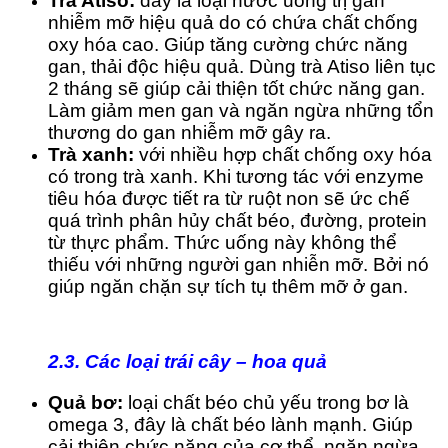
Trà Atiso:
đây là loại nước uống trị gan
nhiễm mỡ hiệu quả do có chứa chất chống
oxy hóa cao. Giúp tăng cường chức năng
gan, thải độc hiệu quả. Dùng trà Atiso liên tục
2 tháng sẽ giúp cải thiện tốt chức năng gan.
Làm giảm men gan và ngăn ngừa những tổn
thương do gan nhiễm mỡ gây ra.
Trà xanh:
với nhiều hợp chất chống oxy hóa
có trong trà xanh. Khi tương tác với enzyme
tiêu hóa được tiết ra từ ruột non sẽ ức chế
quá trình phân hủy chất béo, đường, protein
từ thực phẩm. Thức uống này không thể
thiếu với những người gan nhiễn mỡ. Bởi nó
giúp ngăn chặn sự tích tụ thêm mỡ ở gan.
2.3. Các loại trái cây – hoa quả
Quả bơ:
loại chất béo chủ yếu trong bơ là
omega 3, đây là chất béo lành mạnh. Giúp
cải thiện chức năng của cơ thể, ngăn ngừa