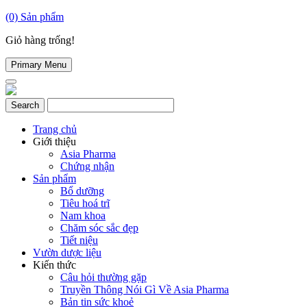
(0)
Sản phẩm
Giỏ hàng trống!
Primary Menu
Trang chủ
Giới thiệu
Asia Pharma
Chứng nhận
Sản phẩm
Bổ dưỡng
Tiêu hoá trĩ
Nam khoa
Chăm sóc sắc đẹp
Tiết niệu
Vườn dược liệu
Kiến thức
Câu hỏi thường gặp
Truyền Thông Nói Gì Về Asia Pharma
Bản tin sức khoẻ