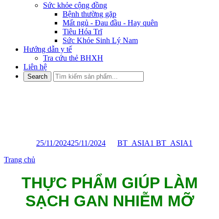
Sức khỏe cộng đồng
Bệnh thường gặp
Mất ngủ - Đau đầu - Hay quên
Tiêu Hóa Trĩ
Sức Khỏe Sinh Lý Nam
Hướng dẫn y tế
Tra cứu thẻ BHXH
Liên hệ
THỰC PHẨM GIÚP LÀM
SẠCH GAN NHIỄM MỠ
Posted on
25/11/2024
25/11/2024
by
BT_ASIA1 BT_ASIA1
Trang chủ
»
THỰC PHẨM GIÚP LÀM SẠCH GAN NHIỄM MỠ
THỰC PHẨM GIÚP LÀM
SẠCH GAN NHIỄM MỠ