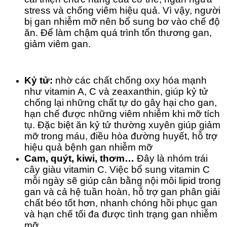
stress và chống viêm hiệu quả. Vì vậy, người
bị gan nhiễm mỡ nên bổ sung bơ vào chế độ
ăn. Để làm chậm quá trình tổn thương gan,
giảm viêm gan.
Kỷ tử:
nhờ các chất chống oxy hóa mạnh
như vitamin A, C và zeaxanthin, giúp kỷ tử
chống lại những chất tự do gây hại cho gan,
hạn chế được những viêm nhiễm khi mỡ tích
tụ. Đặc biệt ăn kỷ tử thường xuyên giúp giảm
mỡ trong máu, điều hòa đường huyết, hỗ trợ
hiệu quả bệnh gan nhiễm mỡ
Cam, quýt, kiwi, thơm…
Đây là nhóm trái
cây giàu vitamin C. Việc bổ sung vitamin C
mỗi ngày sẽ giúp cân bằng nội môi lipid trong
gan và cả hệ tuần hoàn, hỗ trợ gan phân giải
chất béo tốt hơn, nhanh chóng hồi phục gan
và hạn chế tối đa được tình trạng gan nhiễm
mỡ.