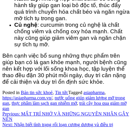
hành tây giúp gan loại bỏ độc tố, thúc đẩy
quá trình chuyển hóa chất béo và ngăn ngừa
mỡ tích tụ trong gan.
Củ nghệ
: curcumin trong củ nghệ là chất
chống viêm và chống oxy hóa mạnh. Chất
này cũng giúp giảm viêm gan và ngăn chặn
sự tích tụ mỡ.
Bên cạnh việc bổ sung những thực phẩm trên
giúp bạn có lá gan khỏe mạnh, người bệnh cũng
nên kết hợp với lối sống khoa học, tập luyện thể
thao đều đặn 30 phút mỗi ngày, duy trì cân nặng
để cải thiện và duy trì ổn định sức khỏe.
Posted in
Bản tin sức khoẻ
,
Tin tức
Tagged
asiapharma
,
https://asiapharma.com.vn/
,
nước uống giúp giảm lượng mỡ trong
gan
,
thực phẩm làm sạch gan nhiễm mỡ
,
trái cây hoa qua giảm mỡ
gan
Điều
Previous:
MẤT TRÍ NHỚ VÀ NHỮNG NGUYÊN NHÂN GÂY
NÊN
hướng
Next:
Nhận biết tình trạng rối loạn cương dương và điều trị
bài