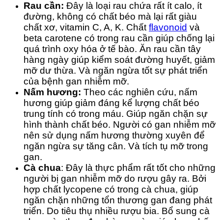
Rau cần:
Đây là loại rau chứa rất ít calo, ít
đường, không có chất béo mà lại rất giàu
chất xơ, vitamin C, A, K. Chất
flavonoid
và
beta carotene có trong rau cần giúp chống lại
quá trình oxy hóa ở tế bào. Ăn rau cần tây
hàng ngày giúp kiểm soát đường huyết, giảm
mỡ dư thừa. Và ngăn ngừa tốt sự phát triển
của bệnh gan nhiễm mỡ.
Nấm hương:
Theo các nghiên cứu, nấm
hương giúp giảm đáng kể lượng chất béo
trung tính có trong máu. Giúp ngăn chặn sự
hình thành chất béo. Người có gan nhiễm mỡ
nên sử dụng nấm hương thường xuyên để
ngăn ngừa sự tăng cân. Và tích tụ mỡ trong
gan.
Cà chua
: Đây là thực phẩm rất tốt cho những
người bị gan nhiễm mỡ do rượu gây ra. Bởi
hợp chất lycopene có trong cà chua, giúp
ngăn chặn những tổn thương gan đang phát
triển. Do tiêu thụ nhiều rượu bia. Bổ sung cà