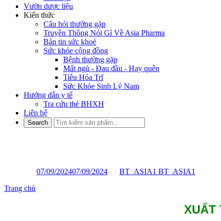
Vườn dược liệu
Kiến thức
Câu hỏi thường gặp
Truyền Thông Nói Gì Về Asia Pharma
Bản tin sức khoẻ
Sức khỏe cộng đồng
Bệnh thường gặp
Mất ngủ - Đau đầu - Hay quên
Tiêu Hóa Trĩ
Sức Khỏe Sinh Lý Nam
Hướng dẫn y tế
Tra cứu thẻ BHXH
Liên hệ
XUẤT TINH SỚM NGUYÊN 
Posted on
07/09/2024
07/09/2024
by
BT_ASIA1 BT_ASIA1
Trang chủ
»
XUẤT TINH SỚM NGUYÊN NHÂN CÁCH KHẮC
XUẤT 