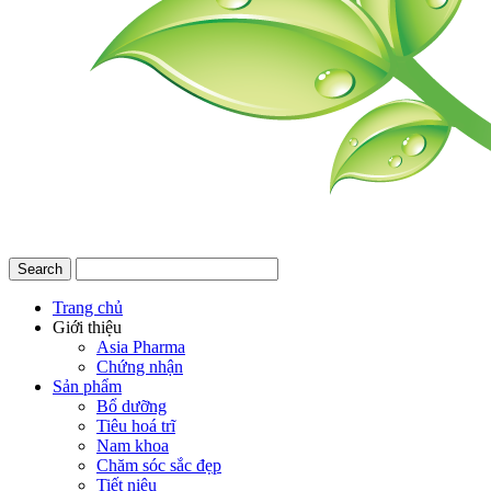
Trang chủ
Giới thiệu
Asia Pharma
Chứng nhận
Sản phẩm
Bổ dưỡng
Tiêu hoá trĩ
Nam khoa
Chăm sóc sắc đẹp
Tiết niệu