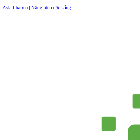
Skip
Asia Pharma | Nâng niu cuộc sống
to
content