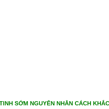
NHÂN CÁCH KHẮC PHỤC
 PHỤC
TINH SỚM NGUYÊN NHÂN CÁCH KHẮ