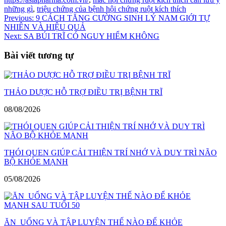
những gì
,
triệu chứng của bệnh hội chứng ruột kích thích
Điều
Previous:
9 CÁCH TĂNG CƯỜNG SINH LÝ NAM GIỚI TỰ
NHIÊN VÀ HIỆU QUẢ
hướng
Next:
SA BÚI TRĨ CÓ NGUY HIỂM KHÔNG
bài
Bài viết tương tự
viết
THẢO DƯỢC HỖ TRỢ ĐIỀU TRỊ BỆNH TRĨ
08/08/2026
THÓI QUEN GIÚP CẢI THIỆN TRÍ NHỚ VÀ DUY TRÌ NÃO
BỘ KHỎE MẠNH
05/08/2026
ĂN UỐNG VÀ TẬP LUYỆN THẾ NÀO ĐỂ KHỎE