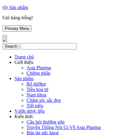
(0)
Sản phẩm
Giỏ hàng trống!
Primary Menu
Trang chủ
Giới thiệu
Asia Pharma
Chứng nhận
Sản phẩm
Bổ dưỡng
Tiêu hoá trĩ
Nam khoa
Chăm sóc sắc đẹp
Tiết niệu
Vườn dược liệu
Kiến thức
Câu hỏi thường gặp
Truyền Thông Nói Gì Về Asia Pharma
Bản tin sức khoẻ