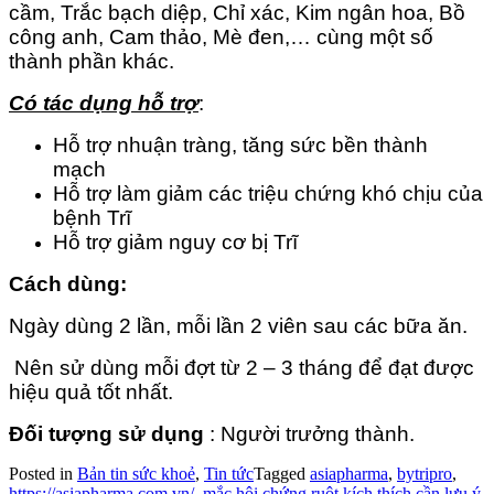
cầm, Trắc bạch diệp, Chỉ xác, Kim ngân hoa, Bồ
công anh, Cam thảo, Mè đen,… cùng một số
thành phần khác.
Có tác dụng hỗ trợ
:
Hỗ trợ nhuận tràng, tăng sức bền thành
mạch
Hỗ trợ làm giảm các triệu chứng khó chịu của
bệnh Trĩ
Hỗ trợ giảm nguy cơ bị Trĩ
Cách dùng:
Ngày dùng 2 lần, mỗi lần 2 viên sau các bữa ăn.
Nên sử dùng mỗi đợt từ 2 – 3 tháng để đạt được
hiệu quả tốt nhất.
Đối tượng sử dụng
: Người trưởng thành.
Posted in
Bản tin sức khoẻ
,
Tin tức
Tagged
asiapharma
,
bytripro
,
https://asiapharma.com.vn/
,
mắc hội chứng ruột kích thích cần lưu ý