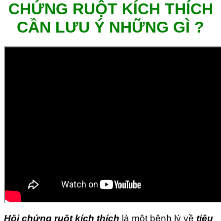
CHỨNG RUỘT KÍCH THÍCH
CẦN LƯU Ý NHỮNG GÌ ?
Hội chứng ruột kích thích
là một bệnh lý về
tiêu