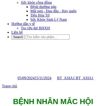
Sức khỏe cộng đồng
Bệnh thường gặp
Mất ngủ - Đau đầu - Hay quên
Tiêu Hóa Trĩ
Sức Khỏe Sinh Lý Nam
Hướng dẫn y tế
Tra cứu thẻ BHXH
Liên hệ
BỆNH NHÂN MẮC HỘI
CHỨNG RUỘT KÍCH THÍCH
CẦN LƯU Ý NHỮNG GÌ ?
Posted on
05/09/2024
15/11/2024
by
BT_ASIA1 BT_ASIA1
Trang chủ
»
BỆNH NHÂN MẮC HỘI CHỨNG RUỘT KÍCH
THÍCH CẦN LƯU Ý NHỮNG GÌ ?
BỆNH NHÂN MẮC HỘI