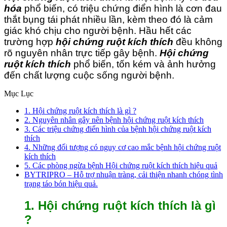
hóa
phổ biến, có triệu chứng điển hình là cơn đau
thắt bụng tái phát nhiều lần, kèm theo đó là cảm
giác khó chịu cho người bệnh. Hầu hết các
trường hợp
hội chứng ruột kích thích
đều không
rõ nguyên nhân trực tiếp gây bệnh.
Hội chứng
ruột kích thích
phổ biến, tốn kém và ảnh hưởng
đến chất lượng cuộc sống người bệnh.
Mục Lục
1. Hội chứng ruột kích thích là gì ?
2. Nguyên nhân gây nên bệnh hội chứng ruột kích thích
3. Các triệu chứng điển hình của bệnh hội chứng ruột kích
thích
4. Những đối tượng có nguy cơ cao mắc bệnh hội chứng ruột
kích thích
5. Các phòng ngừa bệnh Hội chứng ruột kích thích hiệu quả
BYTRIPRO – Hỗ trợ nhuận tràng, cải thiện nhanh chóng tình
trạng táo bón hiệu quả.
1. Hội chứng ruột kích thích là gì
?