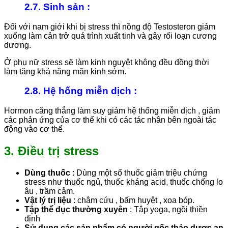
2.7. Sinh sản
:
Đối với nam giới khi bị stress thì nồng độ Testosteron giảm
xuống làm cản trở quá trình xuất tinh và gây rối loạn cương
dương.
Ở phụ nữ stress sẽ làm kinh nguyệt không đều đồng thời
làm tăng khả năng mãn kinh sớm.
2.8. Hệ hống miễn dịch
:
Hormon căng thẳng làm suy giảm hệ thống miễn dịch , giảm
các phản ứng của cơ thể khi có các tác nhân bên ngoài tác
động vào cơ thể.
3. Điều trị stress
Dùng thuốc
: Dùng một số thuốc giảm triệu chứng
stress như thuốc ngủ, thuốc kháng acid, thuốc chống lo
âu , trầm cảm.
Vật lý trị liệu
: châm cứu , bấm huyệt , xoa bóp.
Tập thể dục thường xuyên
: Tập yoga, ngồi thiền
định
Sử dụng các sản phẩm có người gốc thảo dược an