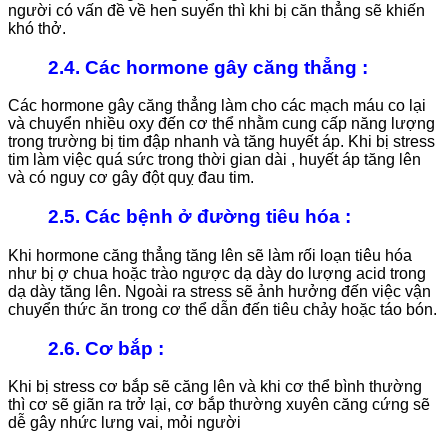
người có vấn đề về hen suyển thì khi bị căn thẳng sẽ khiến
khó thở.
2.4. Các hormone gây căng thẳng :
Các hormone gây căng thẳng làm cho các mạch máu co lại
và chuyển nhiều oxy đến cơ thể nhằm cung cấp năng lượng
trong trường bị tim đập nhanh và tăng huyết áp. Khi bị stress
tim làm việc quá sức trong thời gian dài , huyết áp tăng lên
và có nguy cơ gây đột quỵ đau tim.
2.5. Các bệnh ở đường tiêu hóa
:
Khi hormone căng thẳng tăng lên sẽ làm rối loạn tiêu hóa
như bị ợ chua hoặc trào ngược dạ dày do lượng acid trong
dạ dày tăng lên. Ngoài ra stress sẽ ảnh hưởng đến việc vận
chuyển thức ăn trong cơ thể dẫn đến tiêu chảy hoặc táo bón.
2.6. Cơ bắp
:
Khi bị stress cơ bắp sẽ căng lên và khi cơ thể bình thường
thì cơ sẽ giãn ra trở lại, cơ bắp thường xuyên căng cứng sẽ
dễ gây nhức lưng vai, mỏi người