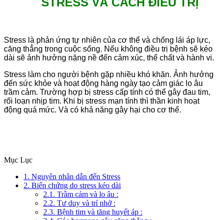
STRESS VÀ CÁCH ĐIỀU TRỊ
Stress là phản ứng tự nhiên của cơ thể và chống lái áp lực,
căng thẳng trong cuộc sống. Nếu không điều trị bệnh sẽ kéo
dài sẽ ảnh hưởng nặng nề đến cảm xúc, thể chất và hành vi.
Stress làm cho người bệnh gặp nhiều khó khăn. Ảnh hưởng
đến sức khỏe và hoạt động hàng ngày tạo cảm giác lo âu
trầm cảm. Trường hợp bị stress cấp tính có thể gây đau tim,
rối loạn nhịp tim. Khi bị stress mạn tính thì thần kinh hoạt
động quá mức. Và có khả năng gây hại cho cơ thể.
Mục Lục
1. Nguyên nhân dẫn đến Stress
2. Biến chứng do stress kéo dài
2.1. Trầm cảm và lo âu :
2.2. Tư duy và trí nhớ :
2.3. Bệnh tim và tăng huyết áp :