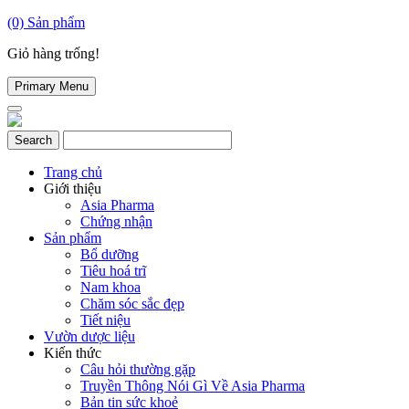
(0)
Sản phẩm
Giỏ hàng trống!
Primary Menu
Trang chủ
Giới thiệu
Asia Pharma
Chứng nhận
Sản phẩm
Bổ dưỡng
Tiêu hoá trĩ
Nam khoa
Chăm sóc sắc đẹp
Tiết niệu
Vườn dược liệu
Kiến thức
Câu hỏi thường gặp
Truyền Thông Nói Gì Về Asia Pharma
Bản tin sức khoẻ