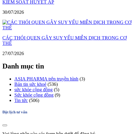
KIỂM SOÁT HUYẾT ÁP
30/07/2026
CÁC THÓI QUEN GÂY SUY YẾU MIỄN DỊCH TRONG CƠ
THỂ
27/07/2026
Danh mục tin
ASIA PHARMA trên truyền hình
(3)
Bản tin sức khoẻ
(536)
sức khỏe cộng đồng
(5)
Sức khỏe cộng đồng
(9)
Tin tức
(506)
Đặt lịch tư vấn
Vui lòng nhập vào các form bên dưới để đăng ký