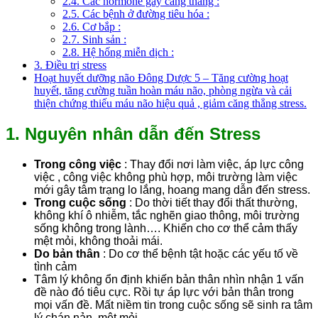
2.4. Các hormone gây căng thẳng :
2.5. Các bệnh ở đường tiêu hóa :
2.6. Cơ bắp :
2.7. Sinh sản :
2.8. Hệ hống miễn dịch :
3. Điều trị stress
Hoạt huyết dưỡng não Đông Dược 5 – Tăng cường hoạt
huyết, tăng cường tuần hoàn máu não, phòng ngừa và cải
thiện chứng thiếu máu não hiệu quả , giảm căng thẳng stress.
1. Nguyên nhân dẫn đến Stress
Trong công việc
: Thay đổi nơi làm việc, áp lực công
việc , công việc không phù hợp, môi trường làm việc
mới gây tâm trạng lo lắng, hoang mang dẫn đến stress.
Trong cuộc sống
: Do thời tiết thay đổi thất thường,
không khí ô nhiễm, tắc nghẽn giao thông, môi trường
sống không trong lành…. Khiến cho cơ thể cảm thấy
mệt mỏi, không thoải mái.
Do bản thân
: Do cơ thể bệnh tật hoặc các yếu tố về
tình cảm
Tâm lý không ổn định khiến bản thân nhìn nhận 1 vấn
đề nào đó tiêu cực. Rồi tự áp lực với bản thân trong
mọi vấn đề. Mất niềm tin trong cuộc sống sẽ sinh ra tâm
lý chán nản, mệt mỏi.