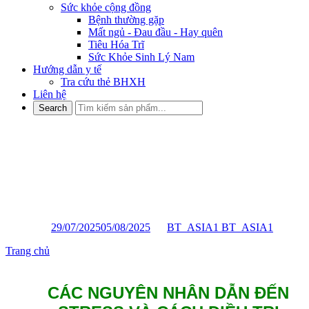
Sức khỏe cộng đồng
Bệnh thường gặp
Mất ngủ - Đau đầu - Hay quên
Tiêu Hóa Trĩ
Sức Khỏe Sinh Lý Nam
Hướng dẫn y tế
Tra cứu thẻ BHXH
Liên hệ
CÁC NGUYÊN NHÂN DẪN
ĐẾN STRESS VÀ CÁCH
ĐIỀU TRỊ
Posted on
29/07/2025
05/08/2025
by
BT_ASIA1 BT_ASIA1
Trang chủ
»
CÁC NGUYÊN NHÂN DẪN ĐẾN STRESS VÀ
CÁCH ĐIỀU TRỊ
CÁC NGUYÊN NHÂN DẪN ĐẾN