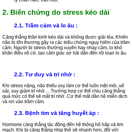
2. Biến chứng do stress kéo dài
2.1. Trầm cảm và lo âu :
Căng thẳng thần kinh kéo dài và không được giải tỏa. Khiến
não bị tổn thương gây ra các triệu chứng nguy hiểm của trầm
cảm. Người bị stress thường xuyên hay nhạy cảm, lo khó
khăn điều vô cớ, tạo cảm giác sợ hãi dẫn đến rối loạn lo âu.
2.2. Tư duy và trí nhớ
:
Khi stress nặng, não thiếu oxy làm cơ thể luôn mệt mỏi, uể
oải, suy giảm trí nhớ… Trường hợp cơ thể chịu căng thẳng
quá mức có thể sẽ mất trí nhớ. Cơ thể mất dần hệ miễn dịch
và rơi vào trầm cảm.
2.3. Bệnh tim và tăng huyết áp
:
Hormone căng thẳng tác động đến hệ thống hô hấp và tim
mạch. Khi bị căng thẳng nhịp thở sẽ nhanh hơn, đối với