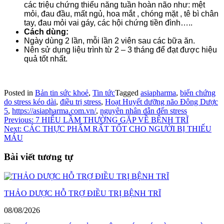
các triệu chứng thiểu năng tuần hoàn não như: mệt
mỏi, đau đầu, mất ngủ, hoa mắt , chóng mặt , tê bì chân
tay, đau mỏi vai gáy, các hội chứng tiền đình…..
Cách dùng:
Ngày dùng 2 lần, mỗi lần 2 viên sau các bữa ăn.
Nên sử dụng liệu trình từ 2 – 3 tháng để đạt được hiệu
quả tốt nhất.
Posted in
Bản tin sức khoẻ
,
Tin tức
Tagged
asiapharma
,
biến chứng
do stress kéo dài
,
điều trị stress
,
Hoạt Huyết dưỡng não Đông Dược
5
,
https://asiapharma.com.vn/
,
nguyên nhân dẫn đến stress
Điều
Previous:
7 HIỂU LẦM THƯỜNG GẶP VỀ BỆNH TRĨ
Next:
CÁC THỰC PHẨM RẤT TỐT CHO NGƯỜI BỊ THIẾU
hướng
MÁU
bài
Bài viết tương tự
viết
THẢO DƯỢC HỖ TRỢ ĐIỀU TRỊ BỆNH TRĨ
08/08/2026