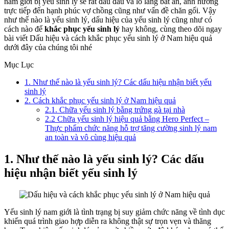
nam giới bị yếu sinh lý sẽ rất đau đầu và lo lắng bất an, ảnh hưởng
trực tiếp đến hạnh phúc vợ chồng cũng như vấn đề chăn gối. Vậy
như thế nào là yếu sinh lý, dấu hiệu của yếu sinh lý cũng như có
cách nào để
khắc phục yếu sinh lý
hay không, cùng theo dõi ngay
bài viết Dấu hiệu và cách khắc phục yếu sinh lý ở Nam hiệu quả
dưới đây của chúng tôi nhé
Mục Lục
1. Như thế nào là yếu sinh lý? Các dấu hiệu nhận biết yếu
sinh lý
2. Cách khắc phục yếu sinh lý ở Nam hiệu quả
2.1. Chữa yếu sinh lý bằng trứng gà tại nhà
2.2 Chữa yếu sinh lý hiệu quả bằng Hero Perfect –
Thực phẩm chức năng hỗ trợ tăng cường sinh lý nam
an toàn và vô cùng hiệu quả
1. Như thế nào là yếu sinh lý? Các dấu
hiệu nhận biết yếu sinh lý
Yếu sinh lý nam giới là tình trạng bị suy giảm chức năng về tình dục
khiến quá trình giao hợp diễn ra không thật sự trọn vẹn và thăng