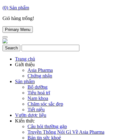
(0)
Sản phẩm
Giỏ hàng trống!
Primary Menu
Trang chủ
Giới thiệu
Asia Pharma
Chứng nhận
Sản phẩm
Bổ dưỡng
Tiêu hoá trĩ
Nam khoa
Chăm sóc sắc đẹp
Tiết niệu
Vườn dược liệu
Kiến thức
Câu hỏi thường gặp
Truyền Thông Nói Gì Về Asia Pharma
Bản tin sức khoẻ