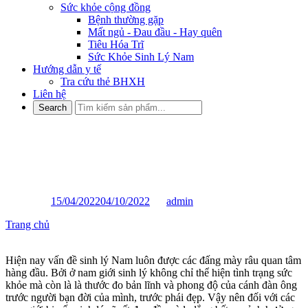
Sức khỏe cộng đồng
Bệnh thường gặp
Mất ngủ - Đau đầu - Hay quên
Tiêu Hóa Trĩ
Sức Khỏe Sinh Lý Nam
Hướng dẫn y tế
Tra cứu thẻ BHXH
Liên hệ
Dấu hiệu và cách khắc phục
yếu sinh lý ở Nam hiệu quả
Posted on
15/04/2022
04/10/2022
by
admin
Trang chủ
»
Dấu hiệu và cách khắc phục yếu sinh lý ở Nam hiệu
quả
Hiện nay vấn đề sinh lý Nam luôn được các đấng mày râu quan tâm
hàng đầu. Bởi ở nam giới sinh lý không chỉ thể hiện tình trạng sức
khỏe mà còn là là thước đo bản lĩnh và phong độ của cánh đàn ông
trước người bạn đời của mình, trước phái đẹp. Vậy nên đối với các