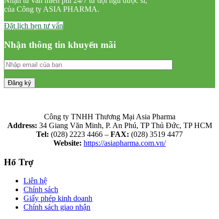
Nhận tư vấn miễn phí 24/7 từ đội ngũ dược sĩ,
của Công ty ASIA PHARMA.
Đặt lịch hẹn tư vấn
Nhận thông tin khuyến mãi
Công ty TNHH Thương Mại Asia Pharma
Address:
34 Giang Văn Minh, P. An Phú, TP Thủ Đức, TP HCM
Tel:
(028) 2223 4466 –
FAX:
(028) 3519 4477
Website:
https://asiapharma.com.vn/
Hổ Trợ
Liên hệ
Chính sách
Giấy phép kinh doanh
Chính sách giao nhận