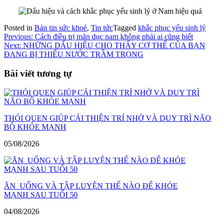
Posted in
Bản tin sức khoẻ
,
Tin tức
Tagged
khắc phục yếu sinh lý
Điều
Previous:
Cách điều trị mãn dục nam không phải ai cũng biết
Next:
NHỮNG DẤU HIỆU CHO THẤY CƠ THỂ CỦA BẠN
hướng
ĐANG BỊ THIẾU NƯỚC TRẦM TRỌNG
bài
Bài viết tương tự
viết
THÓI QUEN GIÚP CẢI THIỆN TRÍ NHỚ VÀ DUY TRÌ NÃO
BỘ KHỎE MẠNH
05/08/2026
ĂN UỐNG VÀ TẬP LUYỆN THẾ NÀO ĐỂ KHỎE
MẠNH SAU TUỔI 50
04/08/2026