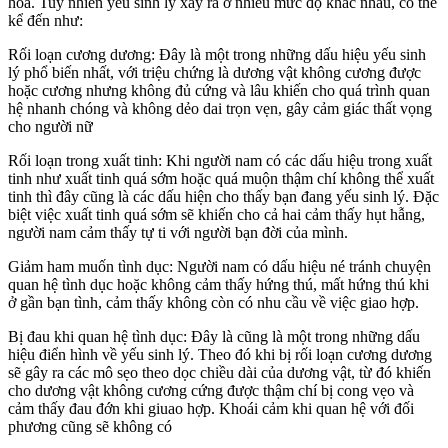
hoa. Tuy nhiên yếu sinh lý xảy ra ở nhiều mức độ khác nhau, có thể
kể đến như:
Rối loạn cương dương: Đây là một trong những dấu hiệu yếu sinh
lý phổ biến nhất, với triệu chứng là dương vật không cương được
hoặc cương nhưng không đủ cứng và lâu khiến cho quá trình quan
hệ nhanh chóng và không dẻo dai trọn vẹn, gây cảm giác thất vọng
cho người nữ
Rối loạn trong xuất tinh: Khi người nam có các dấu hiệu trong xuất
tinh như xuất tinh quá sớm hoặc quá muộn thậm chí không thể xuất
tinh thì đây cũng là các dấu hiện cho thấy bạn đang yếu sinh lý. Đặc
biệt việc xuất tinh quá sớm sẽ khiến cho cả hai cảm thấy hụt hẫng,
người nam cảm thấy tự ti với người bạn đời của mình.
Giảm ham muốn tình dục: Người nam có dấu hiệu né tránh chuyện
quan hệ tình dục hoặc không cảm thấy hứng thú, mất hứng thú khi
ở gần bạn tình, cảm thấy không còn có nhu cầu về việc giao hợp.
Bị đau khi quan hệ tình dục: Đây là cũng là một trong những dấu
hiệu điển hình về yếu sinh lý. Theo đó khi bị rối loạn cương dương
sẽ gây ra các mô sẹo theo dọc chiều dài của dương vật, từ đó khiến
cho dương vật không cương cứng được thậm chí bị cong vẹo và
cảm thấy đau đớn khi giuao hợp. Khoái cảm khi quan hệ với đối
phương cũng sẽ không có