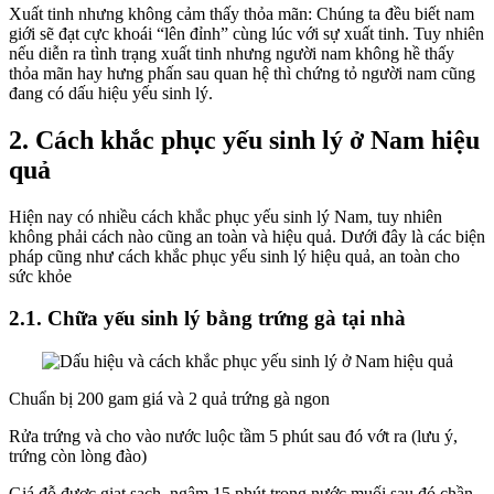
Xuất tinh nhưng không cảm thấy thỏa mãn: Chúng ta đều biết nam
giới sẽ đạt cực khoái “lên đỉnh” cùng lúc với sự xuất tinh. Tuy nhiên
nếu diễn ra tình trạng xuất tinh nhưng người nam không hề thấy
thỏa mãn hay hưng phấn sau quan hệ thì chứng tỏ người nam cũng
đang có dấu hiệu yếu sinh lý.
2. Cách khắc phục yếu sinh lý ở Nam hiệu
quả
Hiện nay có nhiều cách khắc phục yếu sinh lý Nam, tuy nhiên
không phải cách nào cũng an toàn và hiệu quả. Dưới đây là các biện
pháp cũng như cách khắc phục yếu sinh lý hiệu quả, an toàn cho
sức khỏe
2.1. Chữa yếu sinh lý bằng trứng gà tại nhà
Chuẩn bị 200 gam giá và 2 quả trứng gà ngon
Rửa trứng và cho vào nước luộc tầm 5 phút sau đó vớt ra (lưu ý,
trứng còn lòng đào)
Giá đỗ được giạt sạch, ngâm 15 phút trong nước muối sau đó chần