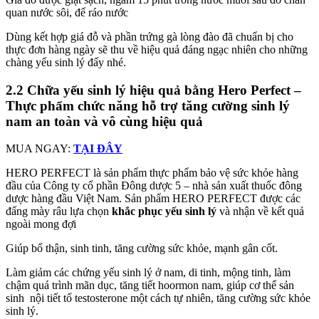
quan nước sôi, để ráo nước
Dùng kết hợp giá đỗ và phần trứng gà lòng đào đã chuẩn bị cho
thực đơn hàng ngày sẽ thu về hiệu quả đáng ngạc nhiên cho những
chàng yếu sinh lý đấy nhé.
2.2 Chữa yếu sinh lý hiệu quả bằng Hero Perfect –
Thực phẩm chức năng hỗ trợ tăng cường sinh lý
nam an toàn và vô cùng hiệu quả
MUA NGAY:
TẠI ĐÂY
HERO PERFECT là sản phẩm thực phẩm bảo vệ sức khỏe hàng
đầu của Công ty cổ phần Đông dược 5 – nhà sản xuất thuốc đông
dược hàng đầu Việt Nam. Sản phẩm HERO PERFECT được các
đấng mày râu lựa chọn
khắc phục yếu sinh lý
và nhận về kết quả
ngoài mong đợi
Giúp bổ thận, sinh tinh, tăng cường sức khỏe, mạnh gân cốt.
Làm giảm các chứng yếu sinh lý ở nam, di tinh, mộng tinh, làm
chậm quá trình mãn dục, tăng tiết hoormon nam, giúp cơ thể sản
sinh nội tiết tố testosterone một cách tự nhiên, tăng cường sức khỏe
sinh lý.