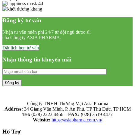
Đăng ký tư vấn
Nhận tư vấn miễn phí 24/7 từ đội ngũ dược sĩ,
của Công ty ASIA PHARMA.
Đặt lịch hẹn tư vấn
Nhận thông tin khuyến mãi
Công ty TNHH Thương Mại Asia Pharma
Address:
34 Giang Văn Minh, P. An Phú, TP Thủ Đức, TP HCM
Tel:
(028) 2223 4466 –
FAX:
(028) 3519 4477
Website:
https://asiapharma.com.vn/
Hổ Trợ