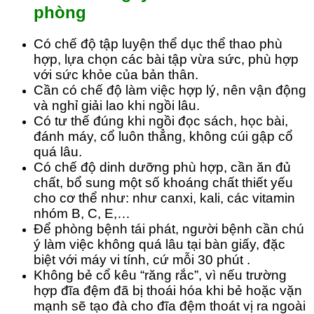
phòng
Có chế độ tập luyện thể dục thể thao phù
hợp, lựa chọn các bài tập vừa sức, phù hợp
với sức khỏe của bản thân.
Cần có chế độ làm việc hợp lý, nên vận động
và nghỉ giải lao khi ngồi lâu.
Có tư thế đúng khi ngồi đọc sách, học bài,
đánh máy, cổ luôn thẳng, không cúi gập cổ
quá lâu.
Có chế độ dinh dưỡng phù hợp, cần ăn đủ
chất, bổ sung một số khoáng chất thiết yếu
cho cơ thể như: như canxi, kali, các vitamin
nhóm B, C, E,…
Để phòng bệnh tái phát, người bệnh cần chú
ý làm việc không quá lâu tại bàn giấy, đặc
biệt với máy vi tính, cứ mỗi 30 phút .
Không bẻ cổ kêu “răng rắc”, vì nếu trường
hợp đĩa đệm đã bị thoái hóa khi bẻ hoặc vặn
mạnh sẽ tạo đà cho đĩa đệm thoát vị ra ngoài