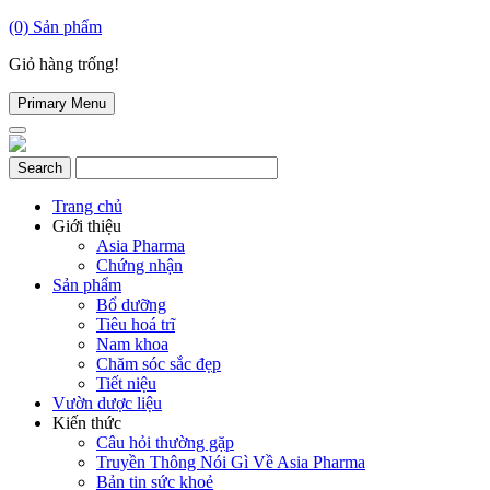
(0)
Sản phẩm
Giỏ hàng trống!
Primary Menu
Trang chủ
Giới thiệu
Asia Pharma
Chứng nhận
Sản phẩm
Bổ dưỡng
Tiêu hoá trĩ
Nam khoa
Chăm sóc sắc đẹp
Tiết niệu
Vườn dược liệu
Kiến thức
Câu hỏi thường gặp
Truyền Thông Nói Gì Về Asia Pharma
Bản tin sức khoẻ