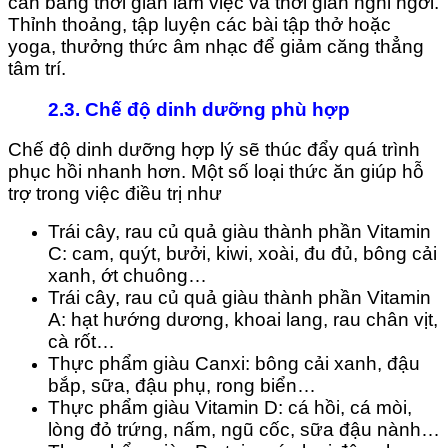
cân bằng thời gian làm việc và thời gian nghỉ ngơi.
Thỉnh thoảng, tập luyện các bài tập thở hoặc
yoga, thưởng thức âm nhạc để giảm căng thẳng
tâm trí.
2.3.
Chế độ dinh dưỡng phù hợp
Chế độ dinh dưỡng hợp lý sẽ thúc đẩy quá trình
phục hồi nhanh hơn. Một số loại thức ăn giúp hỗ
trợ trong việc điều trị như
Trái cây, rau củ quả giàu thành phần Vitamin
C: cam, quýt, bưởi, kiwi, xoài, đu đủ, bông cải
xanh, ớt chuông…
Trái cây, rau củ quả giàu thành phần Vitamin
A: hạt hướng dương, khoai lang, rau chân vịt,
cà rốt…
Thực phẩm giàu Canxi: bông cải xanh, đậu
bắp, sữa, đậu phụ, rong biển…
Thực phẩm giàu Vitamin D: cá hồi, cá mòi,
lòng đỏ trứng, nấm, ngũ cốc, sữa đậu nành…