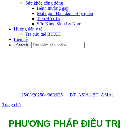
Sức khỏe cộng đồng
Bệnh thường gặp
Mất ngủ - Đau đầu - Hay quên
Tiêu Hóa Trĩ
Sức Khỏe Sinh Lý Nam
Hướng dẫn y tế
Tra cứu thẻ BHXH
Liên hệ
PHƯƠNG PHÁP ĐIỀU TRỊ
ĐAU MỎI VAI GÁY CHO
NHÂN VIÊN VĂN PHÒNG
Posted on
25/03/2025
04/06/2025
by
BT_ASIA1 BT_ASIA1
Trang chủ
»
PHƯƠNG PHÁP ĐIỀU TRỊ ĐAU MỎI VAI GÁY
CHO NHÂN VIÊN VĂN PHÒNG
PHƯƠNG PHÁP ĐIỀU TRỊ