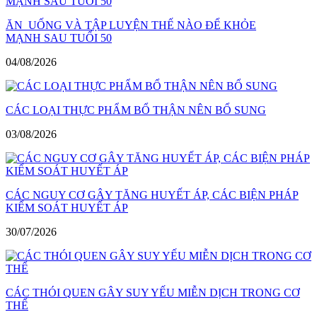
ĂN UỐNG VÀ TẬP LUYỆN THẾ NÀO ĐỂ KHỎE
MẠNH SAU TUỔI 50
04/08/2026
CÁC LOẠI THỰC PHẨM BỔ THẬN NÊN BỔ SUNG
03/08/2026
CÁC NGUY CƠ GÂY TĂNG HUYẾT ÁP, CÁC BIỆN PHÁP
KIỂM SOÁT HUYẾT ÁP
30/07/2026
CÁC THÓI QUEN GÂY SUY YẾU MIỄN DỊCH TRONG CƠ
THỂ