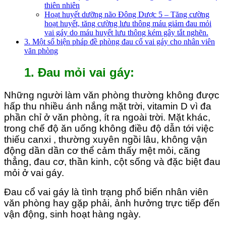
thiên nhiên
Hoạt huyết dưỡng não Đông Dược 5 – Tăng cường
hoạt huyết, tăng cường lưu thông máu giảm đau mỏi
vai gáy do máu huyết lưu thông kém gây tắt nghẽn.
3. Một số biện pháp đề phòng đau cổ vai gáy cho nhân viên
văn phòng
1. Đau mỏi vai gáy:
Những người làm văn phòng thường không được
hấp thu nhiều ánh nắng mặt trời, vitamin D vì đa
phần chỉ ở văn phòng, ít ra ngoài trời. Mặt khác,
trong chế độ ăn uống không điều độ dẫn tới việc
thiếu canxi , thường xuyên ngồi lâu, không vận
động dần dần cơ thể cảm thấy mệt mỏi, căng
thẳng, đau cơ, thần kinh, cột sống và đặc biệt đau
mỏi ở vai gáy.
Đau cổ vai gáy là tình trạng phổ biến nhân viên
văn phòng hay gặp phải, ảnh hưởng trực tiếp đến
vận động, sinh hoạt hàng ngày.