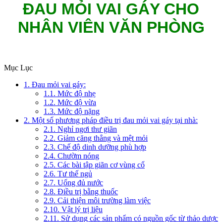
ĐAU MỎI VAI GÁY CHO
NHÂN VIÊN VĂN PHÒNG
Mục Lục
1. Đau mỏi vai gáy:
1.1. Mức độ nhẹ
1.2. Mức độ vừa
1.3. Mức độ nặng
2. Một số phương pháp điều trị đau mỏi vai gáy tại nhà:
2.1. Nghỉ ngơi thư giãn
2.2. Giảm căng thẳng và mệt mỏi
2.3. Chế độ dinh dưỡng phù hợp
2.4. Chườm nóng
2.5. Các bài tập giãn cơ vùng cổ
2.6. Tư thế ngủ
2.7. Uống đủ nước
2.8. Điều trị bằng thuốc
2.9. Cải thiện môi trường làm việc
2.10. Vật lý trị liệu
2.11. Sử dụng các sản phẩm có nguồn gốc từ thảo dược