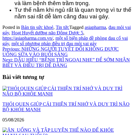
và làm bệnh thêm trầm trọng.
Tư thế nằm khi ngủ rất là quan trọng vì tư thế
nằm sai rất dễ làm căng đau vai gáy.
Posted in
Bản tin sức khoẻ
,
Tin tức
Tagged
asiapharma
,
đau mỏi vai
gáy
,
Hoạt Huyết dưỡng não Đông Dược 5
,
https://asiapharma.com.vn/
,
một số biện pháp đề phòng đau cổ vai
gáy
,
một số phương pháp điều trị đau mỏi vai gáy
Điều
Previous:
NHỮNG NGƯỜI TUYỆT ĐỐI KHÔNG ĐƯỢC
UỐNG SỮA VÀO BUỔI SÁNG
hướng
Next:
DẤU HIỆU “BỆNH TRĨ NGOẠI NHẸ” ĐỂ SỚM NHẬN
bài
BIẾT VÀ ĐIỀU TRỊ DỄ DÀNG
viết
Bài viết tương tự
THÓI QUEN GIÚP CẢI THIỆN TRÍ NHỚ VÀ DUY TRÌ NÃO
BỘ KHỎE MẠNH
05/08/2026